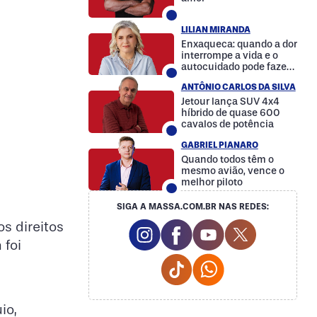
LILIAN MIRANDA
Enxaqueca: quando a dor
interrompe a vida e o
autocuidado pode fazer
a diferença
ANTÔNIO CARLOS DA SILVA
Jetour lança SUV 4x4
híbrido de quase 600
cavalos de potência
GABRIEL PIANARO
Quando todos têm o
mesmo avião, vence o
melhor piloto
SIGA A MASSA.COM.BR NAS REDES:
Instagram Social Media
Facebook Social Media
Youtube Social M
Twitter Soc
s direitos
 foi
Tiktok Social Media
Whatsapp Social
io,