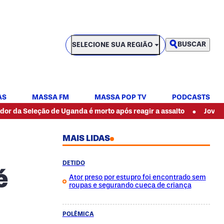
SELECIONE SUA REGIÃO
BUSCAR
SELECIONE SUA REGIÃO
AS
MASSA FM
MASSA POP TV
PODCASTS
•
eleção de Uganda é morto após reagir a assalto
Jovem morre ap
MAIS LIDAS
DETIDO
é
Ator preso por estupro foi encontrado sem
roupas e segurando cueca de criança
POLÊMICA