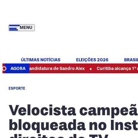
MENU
ÚLTIMAS NOTÍCIAS
ELEIÇÕES 2026
BRASI
•
oio à candidatura de Sandro Alex
AGORA
Curitiba alcança 1º no Ideb 
ESPORTE
Velocista campe
bloqueada no Ins