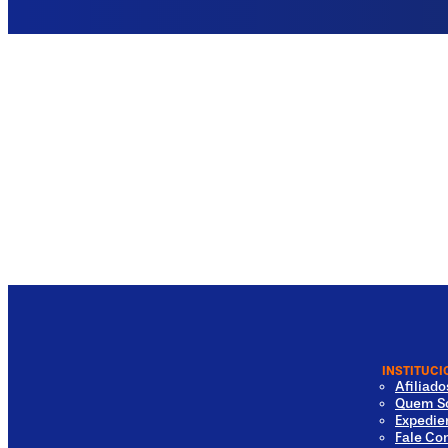
INSTITUCI
Afiliad
Quem S
Expedie
Fale Co