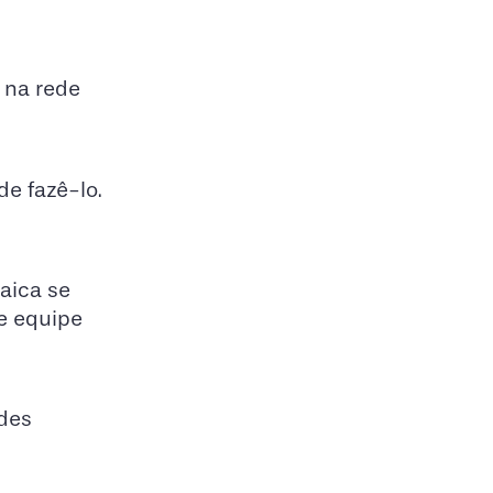
 na rede
de fazê-lo.
aica se
de equipe
edes