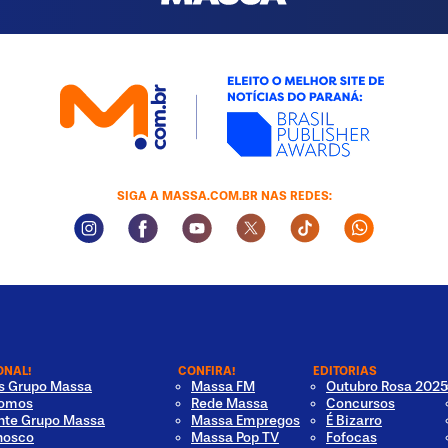
SIGA A MASSA.COM.BR NAS REDES:
Instagram Social Media
Facebook Social Media
Youtube Social Media
Twitter Social Media
Tiktok Social Med
Whatsapp 
ONAL!
CONFIRA!
EDITORIAS
os Grupo Massa
Massa FM
Outubro Rosa 2025
omos
Rede Massa
Concursos
nte Grupo Massa
Massa Empregos
É Bizarro
nosco
Massa Pop TV
Fofocas