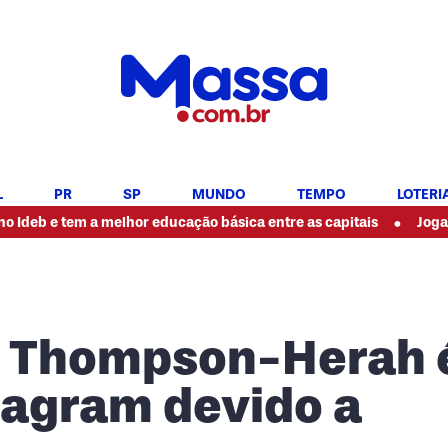
L
PR
SP
MUNDO
TEMPO
LOTERI
•
e tem a melhor educação básica entre as capitais
Jogador da S
ã Thompson-Herah 
tagram devido a