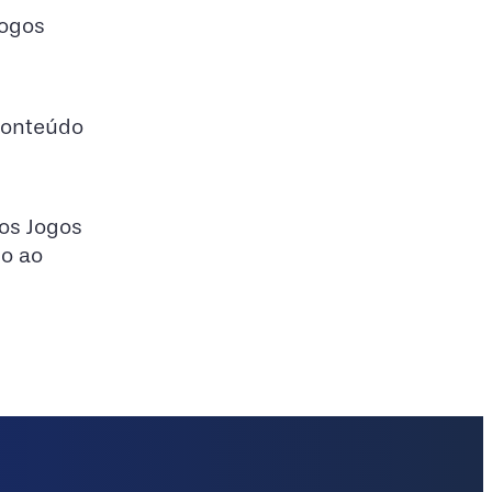
Jogos
 conteúdo
 os Jogos
do ao