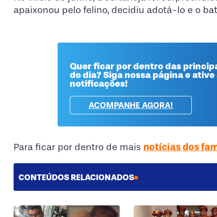
apaixonou pelo felino, decidiu adotá-lo e o ba
Quer ficar por dentro das principa
do dia? Siga nossa página e ative
notificações!
ACOMPANHE AGORA!
notícias dos fa
Para ficar por dentro de mais
CONTEÚDOS RELACIONADOS