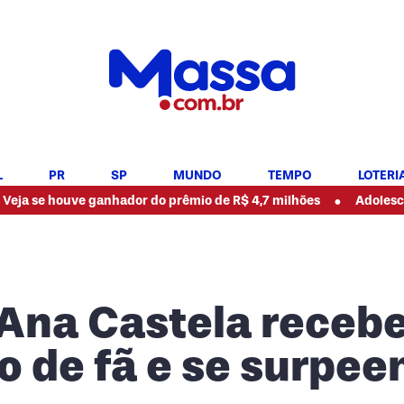
L
PR
SP
MUNDO
TEMPO
LOTERI
•
e ganhador do prêmio de R$ 4,7 milhões
Adolescente e ex-pa
 Ana Castela receb
o de fã e se surpee