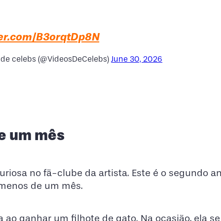
ter.com/B3orqtDp8N
 de celebs (@VideosDeCelebs)
June 30, 2026
de um mês
riosa no fã-clube da artista. Este é o segundo a
 menos de um mês.
a ao ganhar um filhote de gato. Na ocasião, ela se