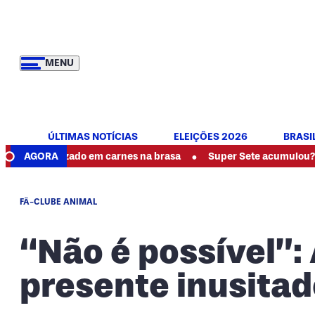
MENU
ÚLTIMAS NOTÍCIAS
ELEIÇÕES 2026
BRASI
•
lizado em carnes na brasa
AGORA
Super Sete acumulou? Veja se houv
FÃ-CLUBE ANIMAL
“Não é possível”:
presente inusitad