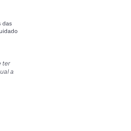
s das
cuidado
 ter
ual a