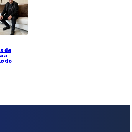
s de
a a
o do