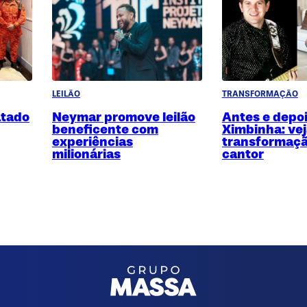
LEILÃO
TRANSFORMAÇÃO
atado
Neymar promove leilão
Antes e depoi
beneficente com
Ximbinha: vej
experiências
transformaçã
milionárias
cantor