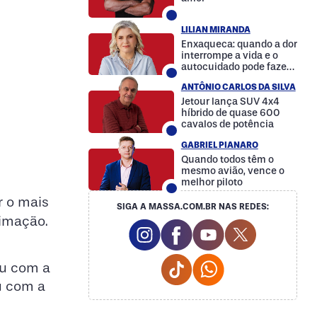
LILIAN MIRANDA
Enxaqueca: quando a dor
interrompe a vida e o
autocuidado pode fazer
a diferença
ANTÔNIO CARLOS DA SILVA
Jetour lança SUV 4x4
híbrido de quase 600
cavalos de potência
GABRIEL PIANARO
Quando todos têm o
mesmo avião, vence o
melhor piloto
r o mais
SIGA A MASSA.COM.BR NAS REDES:
timação.
Instagram Social Media
Facebook Social Media
Youtube Social M
Twitter Soc
Tiktok Social Media
Whatsapp Social
ou com a
ou com a