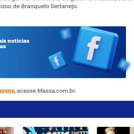
tizou de Branquelo Sertanejo.
is notícias
 as
mosos
, acesse Massa.com.br.