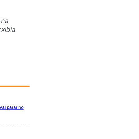
 na
xibia
vai parar no