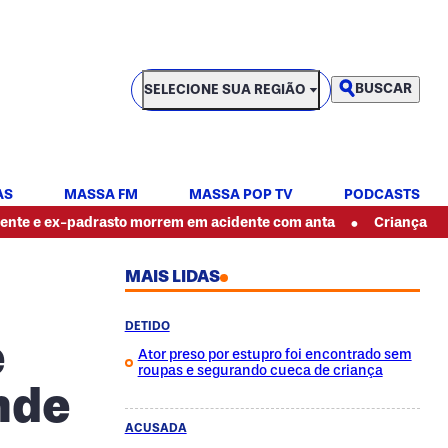
SELECIONE SUA REGIÃO
BUSCAR
SELECIONE SUA REGIÃO
AS
MASSA FM
MASSA POP TV
PODCASTS
•
drasto morrem em acidente com anta
Criança leva seis facad
MAIS LIDAS
DETIDO
e
Ator preso por estupro foi encontrado sem
roupas e segurando cueca de criança
nde
ACUSADA