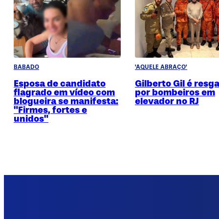
BABADO
'AQUELE ABRAÇO'
Esposa de candidato
Gilberto Gil é resg
flagrado em vídeo com
por bombeiros em
blogueira se manifesta:
elevador no RJ
"Firmes, fortes e
unidos"