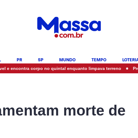
L
PR
SP
MUNDO
TEMPO
LOTERI
•
ncontra corpo no quintal enquanto limpava terreno
Professor
lamentam morte de