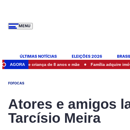
MENU
ÚLTIMAS NOTÍCIAS
ELEIÇÕES 2026
BRASI
•
rente de criança de 8 anos e mãe
AGORA
Família adquire imóvel e e
FOFOCAS
Atores e amigos 
Tarcísio Meira