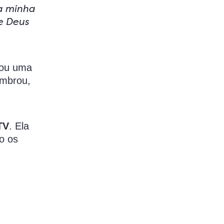
a minha
ue Deus
lhou uma
mbrou,
TV
. Ela
o os