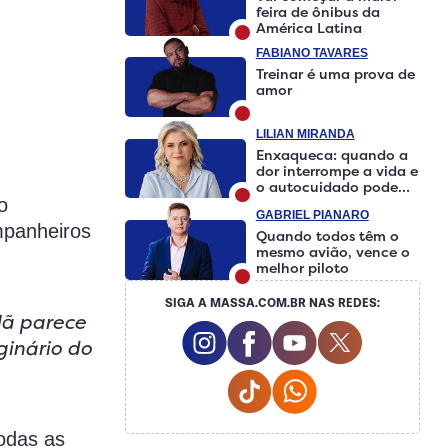
feira de ônibus da
América Latina
FABIANO TAVARES
Treinar é uma prova de
amor
LILIAN MIRANDA
Enxaqueca: quando a
dor interrompe a vida e
o autocuidado pode
fazer a diferença
o
GABRIEL PIANARO
mpanheiros
Quando todos têm o
mesmo avião, vence o
melhor piloto
SIGA A MASSA.COM.BR NAS REDES:
lã parece
Instagram Social Media
Facebook Social Media
Youtube Social M
Twitter Soci
ginário do
Tiktok Social Media
Whatsapp Social 
odas as