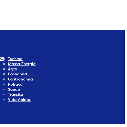
ia
Social Media
25
Turismo
Massa Energia
Agro
Economia
Gastronomia
Política
Saúde
Trânsito
Vida Animal