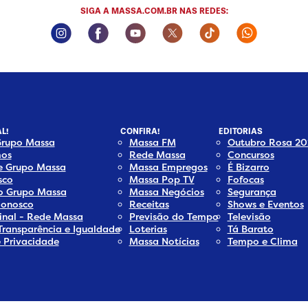
SIGA A MASSA.COM.BR NAS REDES:
Instagram Social Media
Facebook Social Media
Youtube Social Media
Twitter Social Media
Tiktok Social Med
Whatsapp 
L!
CONFIRA!
EDITORIAS
Grupo Massa
Massa FM
Outubro Rosa 20
os
Rede Massa
Concursos
e Grupo Massa
Massa Empregos
É Bizarro
sco
Massa Pop TV
Fofocas
do Grupo Massa
Massa Negócios
Segurança
Conosco
Receitas
Shows e Eventos
inal - Rede Massa
Previsão do Tempo
Televisão
Transparência e Igualdade
Loterias
Tá Barato
e Privacidade
Massa Notícias
Tempo e Clima