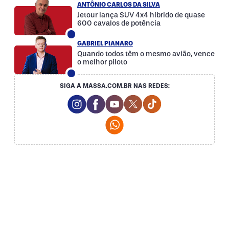
ANTÔNIO CARLOS DA SILVA
Jetour lança SUV 4x4 híbrido de quase
600 cavalos de potência
GABRIEL PIANARO
Quando todos têm o mesmo avião, vence
o melhor piloto
SIGA A MASSA.COM.BR NAS REDES:
Instagram Social Media
Facebook Social Media
Youtube Social Media
Twitter Social Media
Tiktok Social Med
Whatsapp Social Media