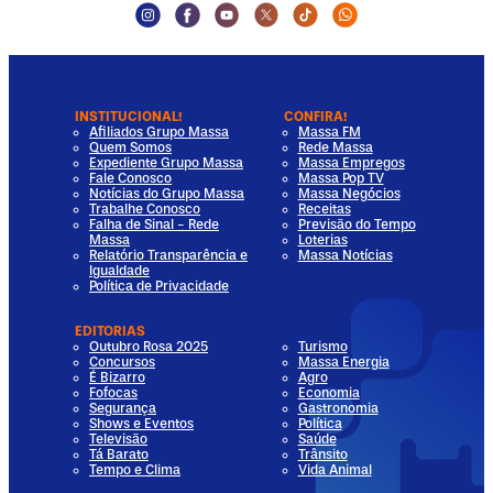
Instagram Social Media
Facebook Social Media
Youtube Social Media
Twitter Social Media
Tiktok Social Media
Whatsapp Socia
INSTITUCIONAL!
CONFIRA!
Afiliados Grupo Massa
Massa FM
Quem Somos
Rede Massa
Expediente Grupo Massa
Massa Empregos
Fale Conosco
Massa Pop TV
Notícias do Grupo Massa
Massa Negócios
Trabalhe Conosco
Receitas
Falha de Sinal - Rede
Previsão do Tempo
Massa
Loterias
Relatório Transparência e
Massa Notícias
Igualdade
Política de Privacidade
EDITORIAS
Outubro Rosa 2025
Turismo
Concursos
Massa Energia
É Bizarro
Agro
Fofocas
Economia
Segurança
Gastronomia
Shows e Eventos
Política
Televisão
Saúde
Tá Barato
Trânsito
Tempo e Clima
Vida Animal