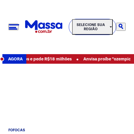
SELECIONE SUA REGIÃO
SELECIONE SUA
REGIÃO
•
uncia abusos e pede R$18 milhões
AGORA
Anvisa proíbe "ozempic natu
FOFOCAS