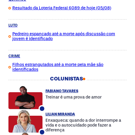
Resultado da Loteria Federal 6089 de hoje (05/08)
LUTO
Pedreiro espancado até a morte após discussão com
jovem é identificado
CRIME
Filhos estrangulados até a morte pela mãe são
identificados
COLUNISTAS
FABIANO TAVARES
Treinar é uma prova de amor
LILIAN MIRANDA
Enxaqueca: quando a dor interrompe a
vida e o autocuidado pode fazer a
diferença