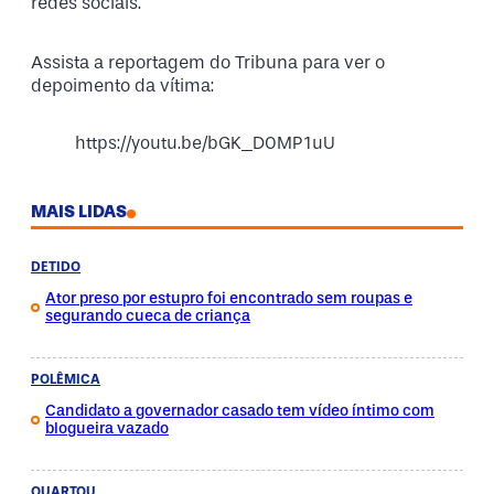
redes sociais.
Assista a reportagem do Tribuna para ver o
depoimento da vítima:
https://youtu.be/bGK_D0MP1uU
MAIS LIDAS
DETIDO
Ator preso por estupro foi encontrado sem roupas e
segurando cueca de criança
POLÊMICA
Candidato a governador casado tem vídeo íntimo com
blogueira vazado
QUARTOU