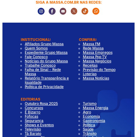
SIGA A MASSA.COM.BR NAS REDES:
Instagram Social Media
Facebook Social Media
Youtube Social Media
Twitter Social Media
Tiktok Social Media
Whatsapp Socia
INSTITUCIONAL!
CONFIRA!
Afiliados Grupo Massa
Massa FM
Quem Somos
Rede Massa
Expediente Grupo Massa
Massa Empregos
Fale Conosco
Massa Pop TV
Notícias do Grupo Massa
Massa Negócios
Trabalhe Conosco
Receitas
Falha de Sinal - Rede
Previsão do Tempo
Massa
Loterias
Relatório Transparência e
Massa Notícias
Igualdade
Política de Privacidade
EDITORIAS
Outubro Rosa 2025
Turismo
Concursos
Massa Energia
É Bizarro
Agro
Fofocas
Economia
Segurança
Gastronomia
Shows e Eventos
Política
Televisão
Saúde
Tá Barato
Trânsito