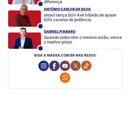
diferença
ANTÔNIO CARLOS DA SILVA
Jetour lança SUV 4x4 híbrido de quase
600 cavalos de potência
GABRIEL PIANARO
Quando todos têm o mesmo avião, vence
o melhor piloto
SIGA A MASSA.COM.BR NAS REDES:
Instagram Social Media
Facebook Social Media
Youtube Social Media
Twitter Social Media
Tiktok Social Med
Whatsapp Social Media