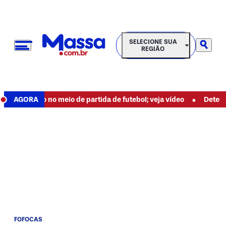
SELECIONE SUA REGIÃO
SELECIONE SUA
REGIÃO
•
o por raio no meio de partida de futebol; veja vídeo
AGORA
Detento e
FOFOCAS