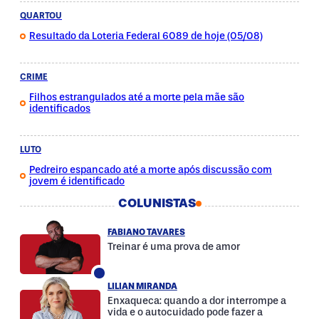
QUARTOU
Resultado da Loteria Federal 6089 de hoje (05/08)
CRIME
Filhos estrangulados até a morte pela mãe são
identificados
LUTO
Pedreiro espancado até a morte após discussão com
jovem é identificado
COLUNISTAS
FABIANO TAVARES
Treinar é uma prova de amor
LILIAN MIRANDA
Enxaqueca: quando a dor interrompe a
vida e o autocuidado pode fazer a