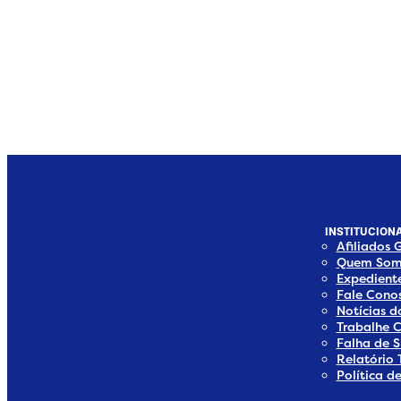
INSTITUCIONA
Afiliados 
Quem Som
Expedient
Fale Cono
Notícias 
Trabalhe 
Falha de S
Relatório 
Política d