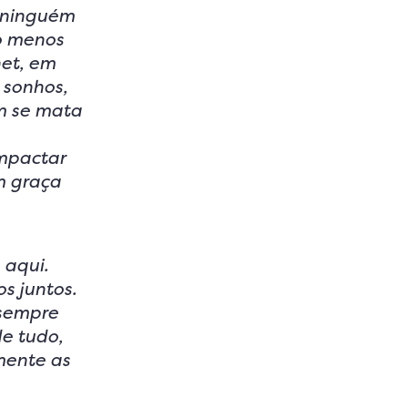
e ninguém
lo menos
net, em
 sonhos,
m se mata
impactar
m graça
 aqui.
s juntos.
 sempre
e tudo,
mente as