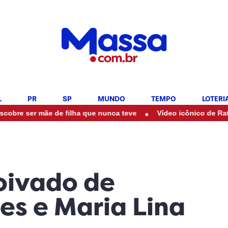
L
PR
SP
MUNDO
TEMPO
LOTERI
•
er mãe de filha que nunca teve
Vídeo icônico de Ratinho com 
oivado de
s e Maria Lina