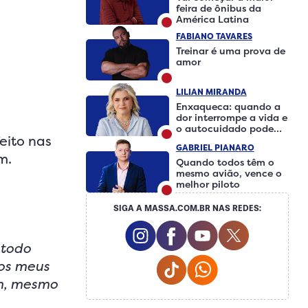
feira de ônibus da
América Latina
FABIANO TAVARES
Treinar é uma prova de
amor
LILIAN MIRANDA
Enxaqueca: quando a
dor interrompe a vida e
o autocuidado pode
feito nas
fazer a diferença
GABRIEL PIANARO
am.
Quando todos têm o
mesmo avião, vence o
melhor piloto
SIGA A MASSA.COM.BR NAS REDES:
Instagram Social Media
Facebook Social Medi
Youtube Social 
Twitter So
 todo
Tiktok Social Media
Whatsapp Social
dos meus
ém, mesmo