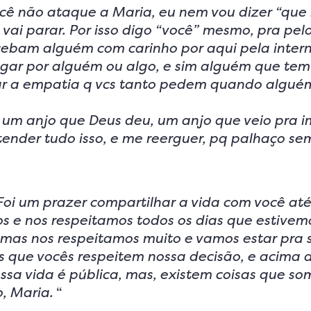
cê não ataque a Maria, eu nem vou dizer “qu
o vai parar. Por isso digo “você” mesmo, pra pe
cebam alguém com carinho por aqui pela inter
gar por alguém ou algo, e sim alguém que tem
rar a empatia q vcs tanto pedem quando algué
 um anjo que Deus deu, um anjo que veio pra 
ender tudo isso, e me reerguer, pq palhaço se
Foi um prazer compartilhar a vida com você até
s e nos respeitamos todos os dias que estivemo
 mas nos respeitamos muito e vamos estar pra
s que vocês respeitem nossa decisão, e acima d
a vida é pública, mas, existem coisas que so
, Maria.
“