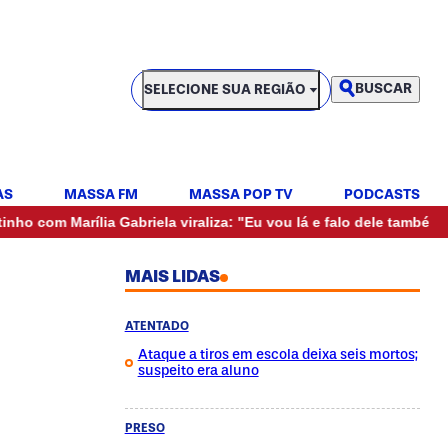
SELECIONE SUA REGIÃO
BUSCAR
SELECIONE SUA REGIÃO
AS
MASSA FM
MASSA POP TV
PODCASTS
•
Marília Gabriela viraliza: "Eu vou lá e falo dele também"
Mul
MAIS LIDAS
ATENTADO
Ataque a tiros em escola deixa seis mortos;
suspeito era aluno
PRESO