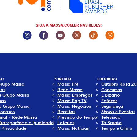
SIGA A MASSA.COM.BR NAS REDES:
Instagram Social Media
Facebook Social Media
Youtube Social Media
Twitter Social Media
Tiktok Social Me
Whatsapp
L!
CONFIRA!
EDITORIAS
Grupo Massa
Massa FM
Outubro Rosa 20
os
Rede Massa
Concursos
e Grupo Massa
Massa Empregos
É Bizarro
sco
Massa Pop TV
Fofocas
do Grupo Massa
Massa Negócios
Segurança
Conosco
Receitas
Shows e Eventos
inal - Rede Massa
Previsão do Tempo
Televisão
Transparência e Igualdade
Loterias
Tá Barato
e Privacidade
Massa Notícias
Tempo e Clima