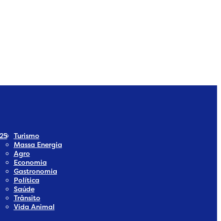
dia
 Social Media
25
Turismo
Massa Energia
Agro
Economia
Gastronomia
Política
Saúde
Trânsito
Vida Animal