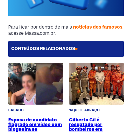
Para ficar por dentro de mais
notícias dos famosos
,
acesse Massa.com.br.
CONTEÚDOS RELACIONADOS
BABADO
'AQUELE ABRAÇO'
Esposa de candidato
Gilberto Gil é
flagrado em vídeo com
resgatado por
blogueira se
bombeiros em