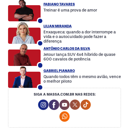
FABIANO TAVARES
Treinar é uma prova de amor
LILIAN MIRANDA
Enxaqueca: quando a dor interrompe a
vida e o autocuidado pode fazer a
diferença
ANTÔNIO CARLOS DA SILVA
Jetour lança SUV 4x4 híbrido de quase
600 cavalos de potência
GABRIEL PIANARO
Quando todos têm o mesmo avião, vence
o melhor piloto
SIGA A MASSA.COM.BR NAS REDES:
Instagram Social Media
Facebook Social Media
Youtube Social Media
Twitter Social Media
Tiktok Social Med
Whatsapp Social Media