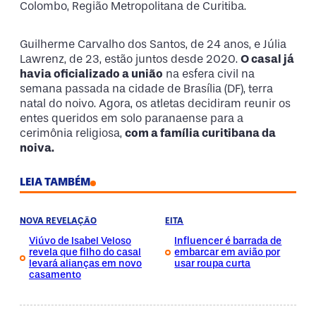
Colombo, Região Metropolitana de Curitiba.
Guilherme Carvalho dos Santos, de 24 anos, e Júlia
Lawrenz, de 23, estão juntos desde 2020.
O casal já
havia oficializado a união
na esfera civil na
semana passada na cidade de Brasília (DF), terra
natal do noivo. Agora, os atletas decidiram reunir os
entes queridos em solo paranaense para a
cerimônia religiosa,
com a família curitibana da
noiva.
LEIA TAMBÉM
NOVA REVELAÇÃO
EITA
Viúvo de Isabel Veloso
Influencer é barrada de
revela que filho do casal
embarcar em avião por
levará alianças em novo
usar roupa curta
casamento