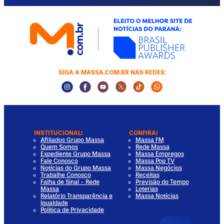
SIGA A MASSA.COM.BR NAS REDES:
Instagram Social Media
Facebook Social Media
Youtube Social Media
Twitter Social Media
Tiktok Social Media
Whatsapp Socia
INSTITUCIONAL!
CONFIRA!
Afiliados Grupo Massa
Massa FM
Quem Somos
Rede Massa
Expediente Grupo Massa
Massa Empregos
Fale Conosco
Massa Pop TV
Notícias do Grupo Massa
Massa Negócios
Trabalhe Conosco
Receitas
Falha de Sinal - Rede
Previsão do Tempo
Massa
Loterias
Relatório Transparência e
Massa Notícias
Igualdade
Política de Privacidade