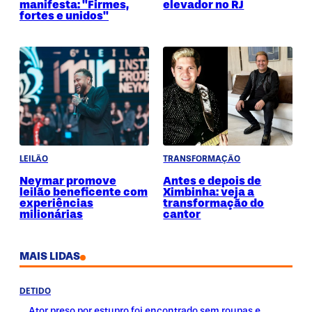
manifesta: "Firmes,
elevador no RJ
fortes e unidos"
LEILÃO
TRANSFORMAÇÃO
Neymar promove
Antes e depois de
leilão beneficente com
Ximbinha: veja a
experiências
transformação do
milionárias
cantor
MAIS LIDAS
DETIDO
Ator preso por estupro foi encontrado sem roupas e