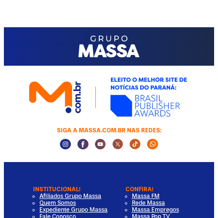
SIGA A MASSA.COM.BR NAS REDES:
Instagram Social Media
Facebook Social Media
Youtube Social Media
Twitter Social Media
Tiktok Social Media
Whatsapp Socia
INSTITUCIONAL!
CONFIRA!
Afiliados Grupo Massa
Massa FM
Quem Somos
Rede Massa
Expediente Grupo Massa
Massa Empregos
Fale Conosco
Massa Pop TV