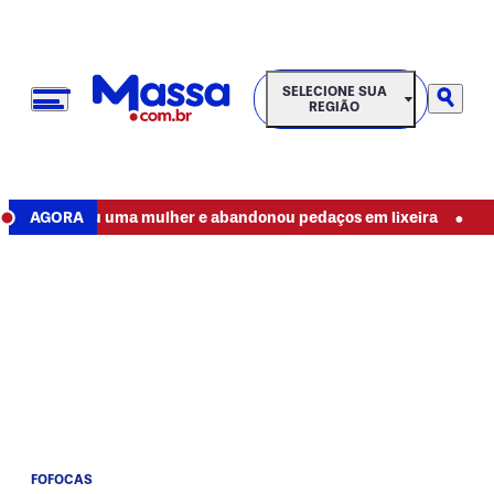
SELECIONE SUA REGIÃO
SELECIONE SUA
REGIÃO
•
squartejou uma mulher e abandonou pedaços em lixeira
AGORA
Promo
FOFOCAS