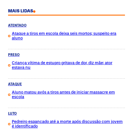
MAIS LIDAS
ATENTADO
Ataque a tiros em escola deixa seis mortos; suspeito era
aluno
PRESO
Criança vítima de estupro gritava de dor, diz mãe; ator
estava nu
ATAQUE
Aluno matou avós a tiros antes de iniciar massacre em
escola
LUTO
Pedreiro espancado até a morte após discussão com jovem
é identificado