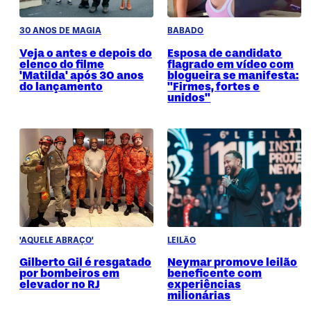
30 ANOS DE MAGIA
BABADO
Veja o antes e depois do
Esposa de candidato
elenco do filme
flagrado em vídeo com
'Matilda' após 30 anos
blogueira se manifesta:
do lançamento
"Firmes, fortes e
unidos"
'AQUELE ABRAÇO'
LEILÃO
Gilberto Gil é resgatado
Neymar promove leilão
por bombeiros em
beneficente com
elevador no RJ
experiências
milionárias