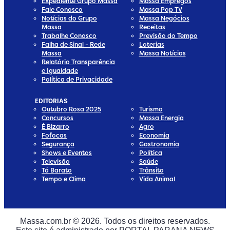
Expediente Grupo Massa
Massa Empregos
Fale Conosco
Massa Pop TV
Notícias do Grupo
Massa Negócios
Massa
Receitas
Trabalhe Conosco
Previsão do Tempo
Falha de Sinal - Rede
Loterias
Massa
Massa Notícias
Relatório Transparência
e Igualdade
Política de Privacidade
EDITORIAS
Outubro Rosa 2025
Turismo
Concursos
Massa Energia
É Bizarro
Agro
Fofocas
Economia
Segurança
Gastronomia
Shows e Eventos
Política
Televisão
Saúde
Tá Barato
Trânsito
Tempo e Clima
Vida Animal
ia
Media
al Media
cial Media
Massa.com.br © 2026. Todos os direitos reservados.