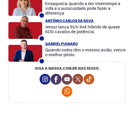
Enxaqueca: quando a dor interrompe a
vida e o autocuidado pode fazer a
diferença
ANTÔNIO CARLOS DA SILVA
Jetour lança SUV 4x4 híbrido de quase
600 cavalos de potência
GABRIEL PIANARO
Quando todos têm o mesmo avião, vence
o melhor piloto
SIGA A MASSA.COM.BR NAS REDES:
Instagram Social Media
Facebook Social Media
Youtube Social Media
Twitter Social Media
Tiktok Social Med
Whatsapp Social Media