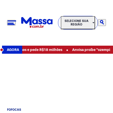
SELECIONE SUA REGIÃO
SELECIONE SUA
REGIÃO
•
nuncia abusos e pede R$18 milhões
AGORA
Anvisa proíbe "ozempic na
FOFOCAS