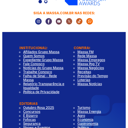
SIGA A MASSA.COM.BR NAS REDES:
Instagram Social Media
Facebook Social Media
Youtube Social Media
Twitter Social Media
Tiktok Social Media
Whatsapp Socia
INSTITUCIONAL!
CONFIRA!
Afiliados Grupo Massa
Massa FM
Quem Somos
Rede Massa
Expediente Grupo Massa
Massa Empregos
Fale Conosco
Massa Pop TV
Notícias do Grupo Massa
Massa Negócios
Trabalhe Conosco
Receitas
Falha de Sinal - Rede
Previsão do Tempo
Massa
Loterias
Relatório Transparência e
Massa Notícias
Igualdade
Política de Privacidade
EDITORIAS
Outubro Rosa 2025
Turismo
Concursos
Massa Energia
É Bizarro
Agro
Fofocas
Economia
Segurança
Gastronomia
Shows e Eventos
Política