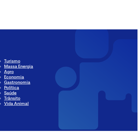
ia
Social Media
Turismo
Massa Energia
Agro
Economia
Gastronomia
Política
Saúde
Trânsito
Vida Animal