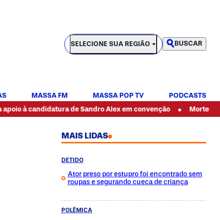
SELECIONE SUA REGIÃO
BUSCAR
SELECIONE SUA REGIÃO
AS
MASSA FM
MASSA POP TV
PODCASTS
•
 candidatura de Sandro Alex em convenção
Morte de PM durant
MAIS LIDAS
DETIDO
Ator preso por estupro foi encontrado sem
roupas e segurando cueca de criança
POLÊMICA