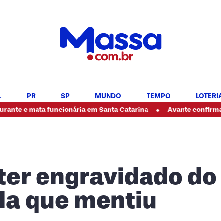
L
PR
SP
MUNDO
TEMPO
LOTERI
•
mata funcionária em Santa Catarina
Avante confirma apoio à
ter engravidado do
la que mentiu