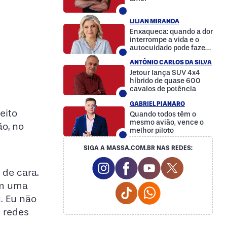
LILIAN MIRANDA
Enxaqueca: quando a dor
interrompe a vida e o
autocuidado pode fazer
a diferença
ANTÔNIO CARLOS DA SILVA
Jetour lança SUV 4x4
híbrido de quase 600
cavalos de potência
GABRIEL PIANARO
eito
Quando todos têm o
mesmo avião, vence o
ão, no
melhor piloto
SIGA A MASSA.COM.BR NAS REDES:
Instagram Social Media
Facebook Social Media
Youtube Social M
Twitter Soc
 de cara.
om uma
Tiktok Social Media
Whatsapp Social
. Eu não
s redes