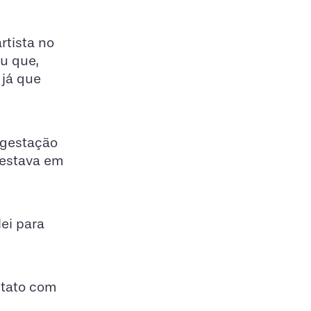
rtista no
ou que,
 já que
 gestação
 estava em
lei para
ntato com