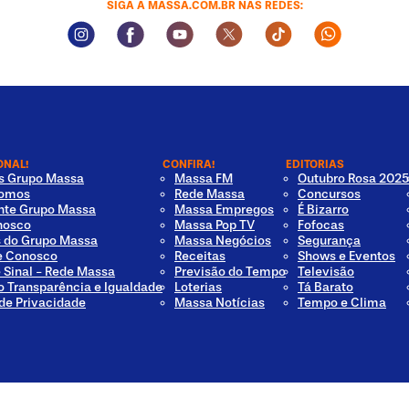
SIGA A MASSA.COM.BR NAS REDES:
Instagram Social Media
Facebook Social Media
Youtube Social Media
Twitter Social Media
Tiktok Social Med
Whatsapp 
ONAL!
CONFIRA!
EDITORIAS
os Grupo Massa
Massa FM
Outubro Rosa 2025
omos
Rede Massa
Concursos
nte Grupo Massa
Massa Empregos
É Bizarro
nosco
Massa Pop TV
Fofocas
s do Grupo Massa
Massa Negócios
Segurança
e Conosco
Receitas
Shows e Eventos
e Sinal - Rede Massa
Previsão do Tempo
Televisão
o Transparência e Igualdade
Loterias
Tá Barato
 de Privacidade
Massa Notícias
Tempo e Clima