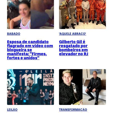
BABADO
'AQUELE ABRAÇO'
Esposa de candidato
Gilberto Gil é
flagrado em vídeo com
resgatado por
blogueira se
bombeiros em
manifesta: "Firmes,
elevador no RJ
fortes e unidos"
LEILÃO
TRANSFORMAÇÃO