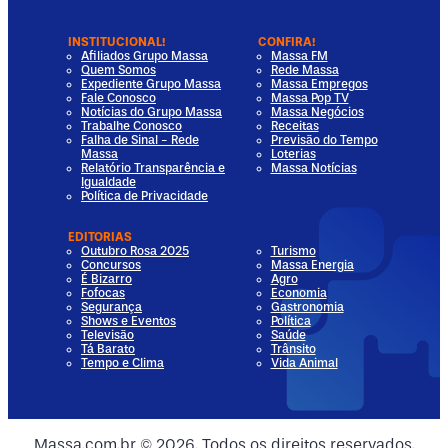
INSTITUCIONAL!
CONFIRA!
Afiliados Grupo Massa
Massa FM
Quem Somos
Rede Massa
Expediente Grupo Massa
Massa Empregos
Fale Conosco
Massa Pop TV
Notícias do Grupo Massa
Massa Negócios
Trabalhe Conosco
Receitas
Falha de Sinal - Rede
Previsão do Tempo
Massa
Loterias
Relatório Transparência e
Massa Notícias
Igualdade
Política de Privacidade
EDITORIAS
Outubro Rosa 2025
Turismo
Concursos
Massa Energia
É Bizarro
Agro
Fofocas
Economia
Segurança
Gastronomia
Shows e Eventos
Política
Televisão
Saúde
Tá Barato
Trânsito
Tempo e Clima
Vida Animal
dia
 Media
al Media
ocial Media
Massa.com.br © 2026. Todos os direitos reservados.