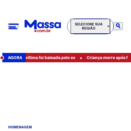
SELECIONE SUA REGIÃO
SELECIONE SUA
REGIÃO
•
 mãe; vítima foi baleada pelo ex
AGORA
Criança morre após ficar co
HOMENAGEM