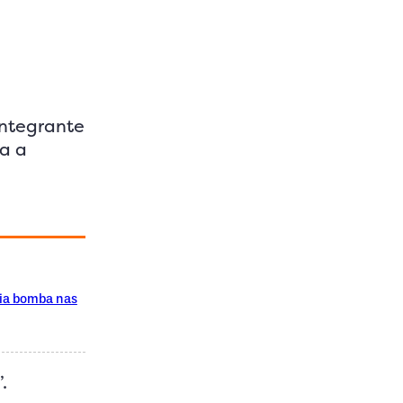
integrante
ma a
ria bomba nas
.