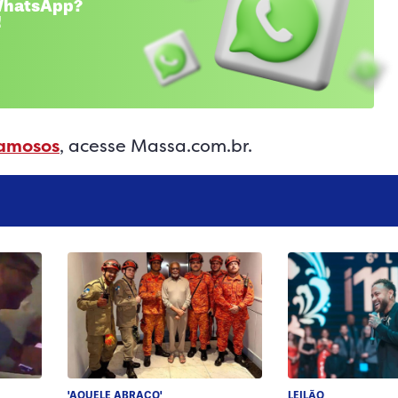
 WhatsApp?
!
famosos
, acesse Massa.com.br.
'AQUELE ABRAÇO'
LEILÃO