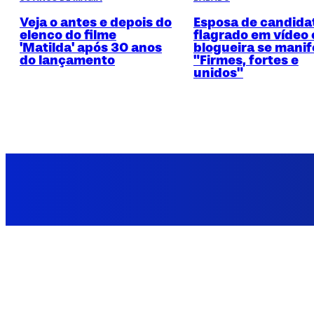
Veja o antes e depois do
Esposa de candida
elenco do filme
flagrado em vídeo
'Matilda' após 30 anos
blogueira se manif
do lançamento
"Firmes, fortes e
unidos"