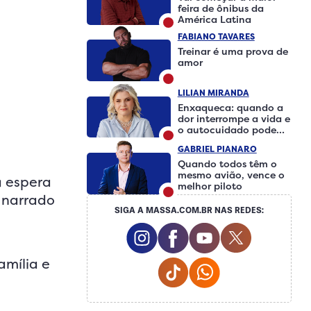
feira de ônibus da
América Latina
FABIANO TAVARES
Treinar é uma prova de
amor
LILIAN MIRANDA
Enxaqueca: quando a
dor interrompe a vida e
o autocuidado pode
fazer a diferença
GABRIEL PIANARO
Quando todos têm o
mesmo avião, vence o
à espera
melhor piloto
l narrado
SIGA A MASSA.COM.BR NAS REDES:
Instagram Social Media
Facebook Social Medi
Youtube Social 
Twitter So
amília e
Tiktok Social Media
Whatsapp Social