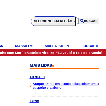
SELECIONE SUA REGIÃO
BUSCAR
SELECIONE SUA REGIÃO
AS
MASSA FM
MASSA POP TV
PODCASTS
•
lia Gabriela viraliza: "Eu vou lá e falo dele também"
Mulher
MAIS LIDAS
ATENTADO
Ataque a tiros em escola deixa seis mortos;
suspeito era aluno
PRESO