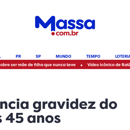
L
PR
SP
MUNDO
TEMPO
LOTERI
•
e de filha que nunca teve
Vídeo icônico de Ratinho com Marí
ncia gravidez do
s 45 anos