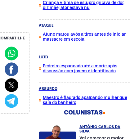
Criança vítima de estupro gritava de dor,
diz mãe; ator estava nu
ATAQUE
Aluno matou avós a tiros antes de iniciar
COMPARTILHE
massacre em escola
LUTO
Pedreiro espancado até a morte após
discussão com jovem é identificado
ABSURDO
Maestro é flagrado apalpando mulher que
saía do banheiro
COLUNISTAS
ANTÔNIO CARLOS DA
SILVA
Vai começar a maior