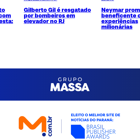
to
Gilberto Gil é resgatado
Neymar promo
 com
por bombeiros em
beneficente 
esta:
elevador no RJ
experiências
milionárias