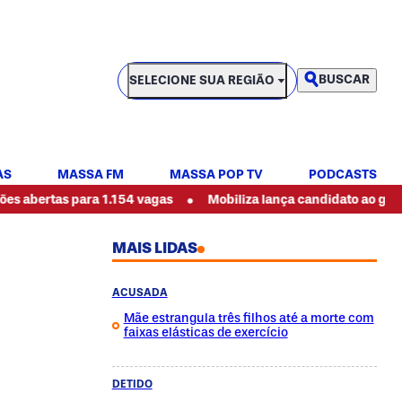
SELECIONE SUA REGIÃO
BUSCAR
SELECIONE SUA REGIÃO
AS
MASSA FM
MASSA POP TV
PODCASTS
•
para 1.154 vagas
Mobiliza lança candidato ao governo do Par
MAIS LIDAS
ACUSADA
Mãe estrangula três filhos até a morte com
faixas elásticas de exercício
DETIDO