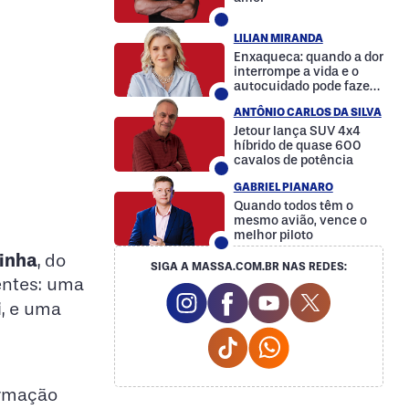
LILIAN MIRANDA
Enxaqueca: quando a dor
interrompe a vida e o
autocuidado pode fazer
a diferença
ANTÔNIO CARLOS DA SILVA
Jetour lança SUV 4x4
híbrido de quase 600
cavalos de potência
GABRIEL PIANARO
Quando todos têm o
mesmo avião, vence o
melhor piloto
inha
, do
SIGA A MASSA.COM.BR NAS REDES:
entes: uma
Instagram Social Media
Facebook Social Media
Youtube Social M
Twitter Soc
i
, e uma
Tiktok Social Media
Whatsapp Social
ormação