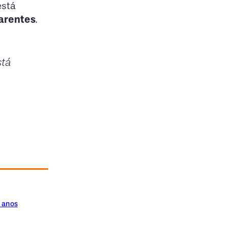
stá
parentes
.
stá
5 anos