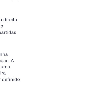
 direita
 o
partidas
inha
eção. A
e uma
ira
r definido