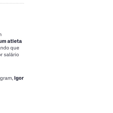
m
um atleta
ando que
r salário
Igor
tagram,