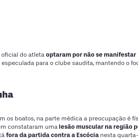
optaram por não se manifestar
 oficial do atleta
ia especulada para o clube saudita, mantendo o fo
nha
om os boatos, na parte médica a preocupação é fí
lesão muscular na região p
gem constataram uma
fora da partida contra a Escócia
stá
nesta quarta-f