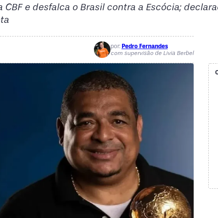
CBF e desfalca o Brasil contra a Escócia; declar
ta
por:
Pedro Fernandes
com supervisão de Livia Berbel