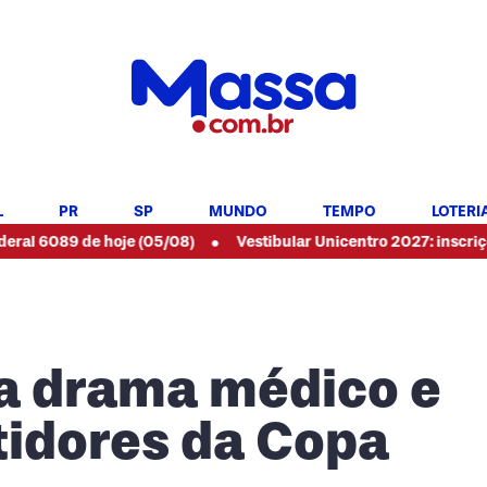
L
PR
SP
MUNDO
TEMPO
LOTERI
•
e hoje (05/08)
Vestibular Unicentro 2027: inscrições abertas 
a drama médico e
tidores da Copa