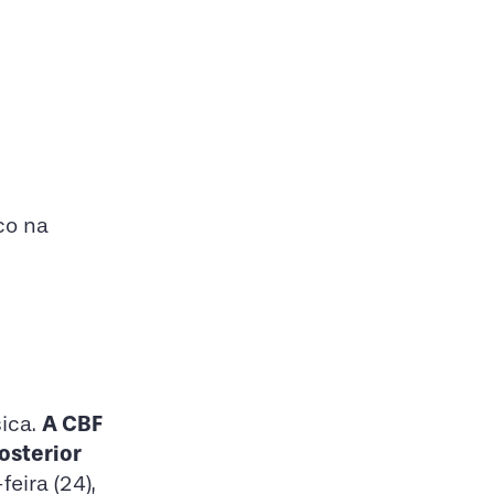
co na
A CBF
sica.
osterior
eira (24),