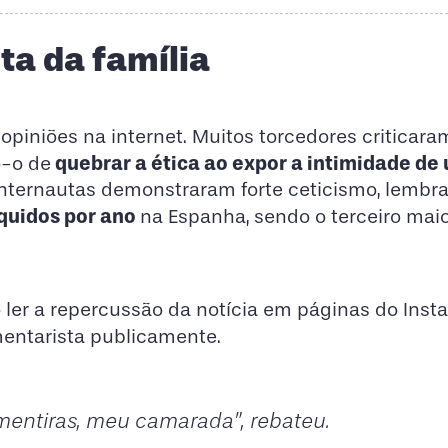
sta da família
piniões na internet. Muitos torcedores criticara
quebrar a ética ao expor a intimidade de 
o-o de
nternautas demonstraram forte ceticismo, lembr
íquidos por ano
na Espanha, sendo o terceiro maio
Ao ler a repercussão da notícia em páginas do Ins
mentarista publicamente.
 mentiras, meu camarada”, rebateu.