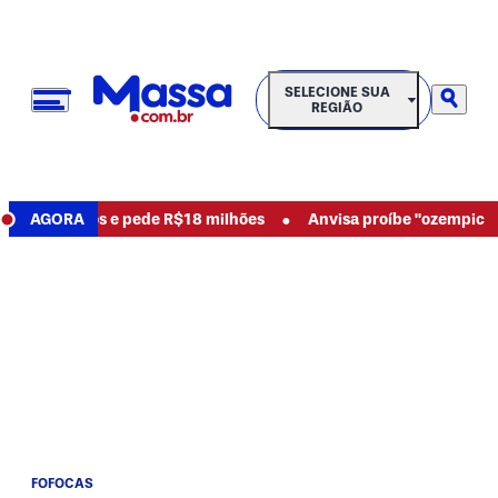
SELECIONE SUA REGIÃO
SELECIONE SUA
REGIÃO
•
ncia abusos e pede R$18 milhões
AGORA
Anvisa proíbe "ozempic natu
FOFOCAS