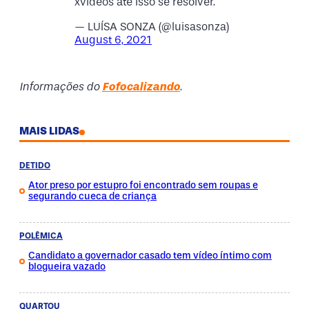
xvideos até isso se resolver.
— LUÍSA SONZA (@luisasonza)
August 6, 2021
Informações do
Fofocalizando
.
MAIS LIDAS
DETIDO
Ator preso por estupro foi encontrado sem roupas e
segurando cueca de criança
POLÊMICA
Candidato a governador casado tem vídeo íntimo com
blogueira vazado
QUARTOU