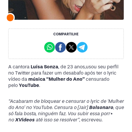
COMPARTILHE
A cantora
Luísa Sonza
, de 23 anos,usou seu perfil
no Twitter para fazer um desabafo após ter o lyric
vídeo da
música “Mulher do Ano”
censurado
pelo
YouTube
.
“Acabaram de bloquear e censurar o lyric de ‘Mulher
do Ano’ no YouTube. Censura o [Jair]
Bolsonaro
, que
só fala bosta, ninguém faz. Vou subir essa porr*
no
XVideos
até isso se resolver”
, escreveu.