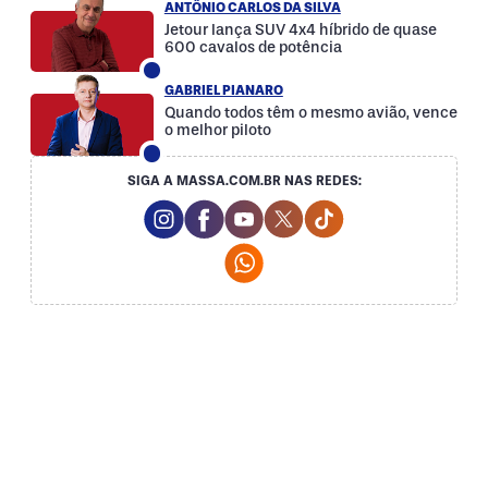
ANTÔNIO CARLOS DA SILVA
Jetour lança SUV 4x4 híbrido de quase
600 cavalos de potência
GABRIEL PIANARO
Quando todos têm o mesmo avião, vence
o melhor piloto
SIGA A MASSA.COM.BR NAS REDES:
Instagram Social Media
Facebook Social Media
Youtube Social Media
Twitter Social Media
Tiktok Social Med
Whatsapp Social Media