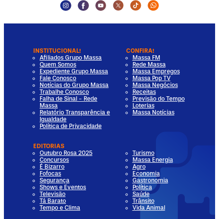
Instagram Social Media
Facebook Social Media
Youtube Social Media
Twitter Social Media
Tiktok Social Media
Whatsapp Socia
INSTITUCIONAL!
CONFIRA!
Afiliados Grupo Massa
Massa FM
Quem Somos
Rede Massa
Expediente Grupo Massa
Massa Empregos
Fale Conosco
Massa Pop TV
Notícias do Grupo Massa
Massa Negócios
Trabalhe Conosco
Receitas
Falha de Sinal - Rede
Previsão do Tempo
Massa
Loterias
Relatório Transparência e
Massa Notícias
Igualdade
Política de Privacidade
EDITORIAS
Outubro Rosa 2025
Turismo
Concursos
Massa Energia
É Bizarro
Agro
Fofocas
Economia
Segurança
Gastronomia
Shows e Eventos
Política
Televisão
Saúde
Tá Barato
Trânsito
Tempo e Clima
Vida Animal