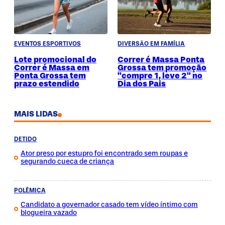
EVENTOS ESPORTIVOS
DIVERSÃO EM FAMÍLIA
Lote promocional do
Correr é Massa Ponta
Correr é Massa em
Grossa tem promoção
Ponta Grossa tem
"compre 1, leve 2" no
prazo estendido
Dia dos Pais
MAIS LIDAS
DETIDO
Ator preso por estupro foi encontrado sem roupas e
segurando cueca de criança
POLÊMICA
Candidato a governador casado tem vídeo íntimo com
blogueira vazado