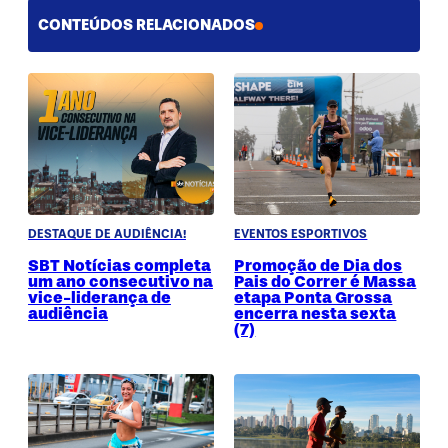
CONTEÚDOS RELACIONADOS
DESTAQUE DE AUDIÊNCIA!
EVENTOS ESPORTIVOS
SBT Notícias completa
Promoção de Dia dos
um ano consecutivo na
Pais do Correr é Massa
vice-liderança de
etapa Ponta Grossa
audiência
encerra nesta sexta
(7)