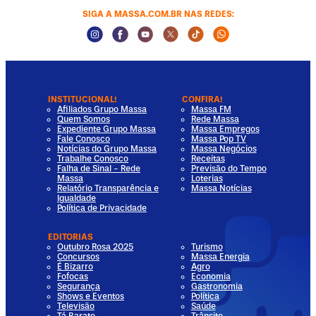
SIGA A MASSA.COM.BR NAS REDES:
Instagram Social Media
Facebook Social Media
Youtube Social Media
Twitter Social Media
Tiktok Social Media
Whatsapp Socia
INSTITUCIONAL!
CONFIRA!
Afiliados Grupo Massa
Massa FM
Quem Somos
Rede Massa
Expediente Grupo Massa
Massa Empregos
Fale Conosco
Massa Pop TV
Notícias do Grupo Massa
Massa Negócios
Trabalhe Conosco
Receitas
Falha de Sinal - Rede
Previsão do Tempo
Massa
Loterias
Relatório Transparência e
Massa Notícias
Igualdade
Política de Privacidade
EDITORIAS
Outubro Rosa 2025
Turismo
Concursos
Massa Energia
É Bizarro
Agro
Fofocas
Economia
Segurança
Gastronomia
Shows e Eventos
Política
Televisão
Saúde