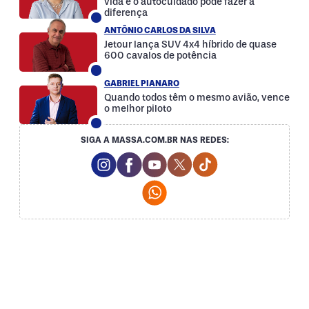
vida e o autocuidado pode fazer a
diferença
ANTÔNIO CARLOS DA SILVA
Jetour lança SUV 4x4 híbrido de quase
600 cavalos de potência
GABRIEL PIANARO
Quando todos têm o mesmo avião, vence
o melhor piloto
SIGA A MASSA.COM.BR NAS REDES:
Instagram Social Media
Facebook Social Media
Youtube Social Media
Twitter Social Media
Tiktok Social Med
Whatsapp Social Media