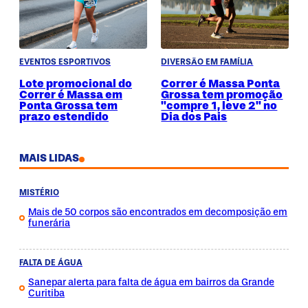
EVENTOS ESPORTIVOS
DIVERSÃO EM FAMÍLIA
Lote promocional do
Correr é Massa Ponta
Correr é Massa em
Grossa tem promoção
Ponta Grossa tem
"compre 1, leve 2" no
prazo estendido
Dia dos Pais
MAIS LIDAS
MISTÉRIO
Mais de 50 corpos são encontrados em decomposição em
funerária
FALTA DE ÁGUA
Sanepar alerta para falta de água em bairros da Grande
Curitiba