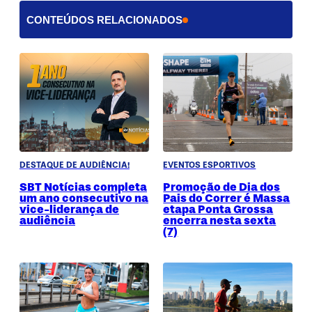
CONTEÚDOS RELACIONADOS
DESTAQUE DE AUDIÊNCIA!
EVENTOS ESPORTIVOS
SBT Notícias completa
Promoção de Dia dos
um ano consecutivo na
Pais do Correr é Massa
vice-liderança de
etapa Ponta Grossa
audiência
encerra nesta sexta
(7)