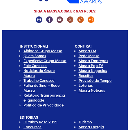
SIGA A MASSA.COM.BR NAS REDES:
Instagram Social Media
Facebook Social Media
Youtube Social Media
Twitter Social Media
Tiktok Social Media
Whatsapp Social
INSTITUCIONAL!
CONFIRA!
Afiliados Grupo Massa
Massa FM
Quem Somos
Rede Massa
Expediente Grupo Massa
Massa Empregos
Fale Conosco
Massa Pop TV
Notícias do Grupo
Massa Negócios
Massa
Receitas
Trabalhe Conosco
Previsão do Tempo
Falha de Sinal - Rede
Loterias
Massa
Massa Notícias
Relatório Transparência
e Igualdade
Política de Privacidade
EDITORIAS
Outubro Rosa 2025
Turismo
Concursos
Massa Energia