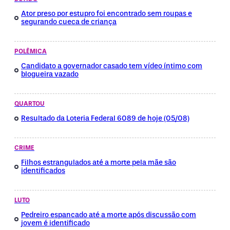
Ator preso por estupro foi encontrado sem roupas e
segurando cueca de criança
POLÊMICA
Candidato a governador casado tem vídeo íntimo com
blogueira vazado
QUARTOU
Resultado da Loteria Federal 6089 de hoje (05/08)
CRIME
Filhos estrangulados até a morte pela mãe são
identificados
LUTO
Pedreiro espancado até a morte após discussão com
jovem é identificado