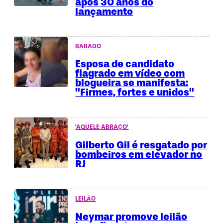
após 30 anos do
lançamento
BABADO
Esposa de candidato
flagrado em vídeo com
blogueira se manifesta:
"Firmes, fortes e unidos"
'AQUELE ABRAÇO'
Gilberto Gil é resgatado por
bombeiros em elevador no
RJ
LEILÃO
Neymar promove leilão