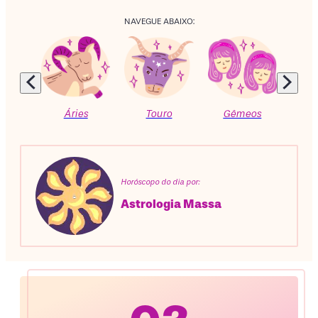
NAVEGUE ABAIXO:
Áries
Touro
Gêmeos
C
Horóscopo do dia por:
Astrologia Massa