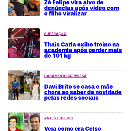
Zé Felipe vira alvo de
denúncias após vídeo com
o filho viralizar
SUPERAÇÃO
Thais Carla exibe treino na
academia após perder mais
de 101 kg
CASAMENTO SURPRESA
Davi Brito se casa e mãe
chora ao saber da novidade
pelas redes sociais
ANTES E DEPOIS
Veja como era Celso