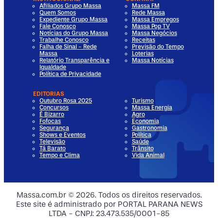
Afiliados Grupo Massa
Massa FM
Quem Somos
Rede Massa
Expediente Grupo Massa
Massa Empregos
Fale Conosco
Massa Pop TV
Notícias do Grupo Massa
Massa Negócios
Trabalhe Conosco
Receitas
Falha de Sinal - Rede
Previsão do Tempo
Massa
Loterias
Relatório Transparência e
Massa Notícias
Igualdade
Política de Privacidade
EDITORIAS
Outubro Rosa 2025
Turismo
Concursos
Massa Energia
É Bizarro
Agro
Fofocas
Economia
Segurança
Gastronomia
Shows e Eventos
Política
Televisão
Saúde
Tá Barato
Trânsito
Tempo e Clima
Vida Animal
dia
 Media
al Media
ocial Media
Massa.com.br © 2026. Todos os direitos reservados.
Este site é administrado por PORTAL PARANA NEWS
ia
ial Media
LTDA - CNPJ: 23.473.535/0001-85