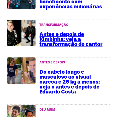
beneficente com
experiências milionárias
TRANSFORMAÇÃO
Antes e depois de
Ximbinha: veja a
transformação do cantor
ANTES E DEPOIS
Do cabelo longo e
musculoso ao visual
careca e 25 kg a menos;
veja o antes e depois de
Eduardo Costa
DEU RUIM