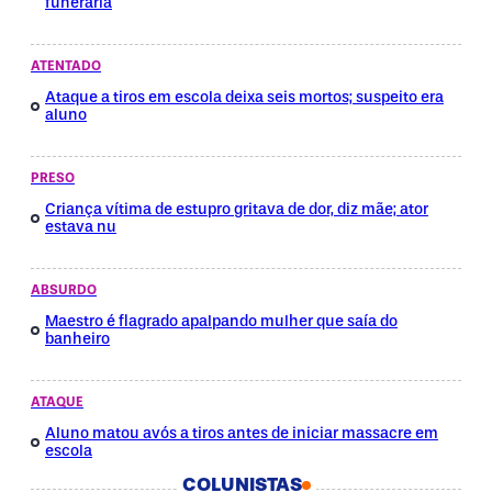
funerária
ATENTADO
Ataque a tiros em escola deixa seis mortos; suspeito era
aluno
PRESO
Criança vítima de estupro gritava de dor, diz mãe; ator
estava nu
ABSURDO
Maestro é flagrado apalpando mulher que saía do
banheiro
ATAQUE
Aluno matou avós a tiros antes de iniciar massacre em
escola
COLUNISTAS