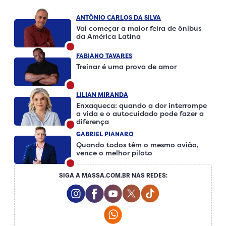
ANTÔNIO CARLOS DA SILVA
Vai começar a maior feira de ônibus
da América Latina
FABIANO TAVARES
Treinar é uma prova de amor
LILIAN MIRANDA
Enxaqueca: quando a dor interrompe
a vida e o autocuidado pode fazer a
diferença
GABRIEL PIANARO
Quando todos têm o mesmo avião,
vence o melhor piloto
SIGA A MASSA.COM.BR NAS REDES:
Instagram Social Media
Facebook Social Media
Youtube Social Media
Twitter Social Media
Tiktok Social Me
Whatsapp Social Media