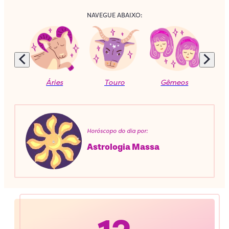
NAVEGUE ABAIXO:
Áries
Touro
Gêmeos
C
Horóscopo do dia por:
Astrologia Massa