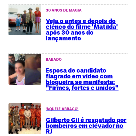
30 ANOS DE MAGIA
Veja o antes e depois do
elenco do filme 'Matilda'
após 30 anos do
lançamento
BABADO
Esposa de candidato
flagrado em vídeo com
blogueira se manifesta:
"Firmes, fortes e unidos"
'AQUELE ABRAÇO'
Gilberto Gil é resgatado por
bombeiros em elevador no
RJ