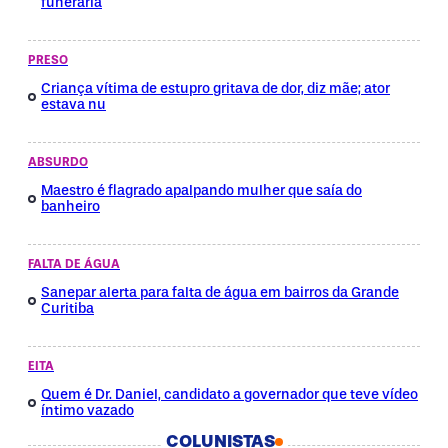
funerária
PRESO
Criança vítima de estupro gritava de dor, diz mãe; ator
estava nu
ABSURDO
Maestro é flagrado apalpando mulher que saía do
banheiro
FALTA DE ÁGUA
Sanepar alerta para falta de água em bairros da Grande
Curitiba
EITA
Quem é Dr. Daniel, candidato a governador que teve vídeo
íntimo vazado
COLUNISTAS