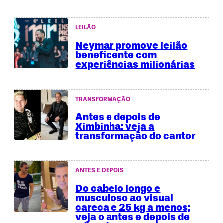
LEILÃO
Neymar promove leilão
beneficente com
experiências milionárias
TRANSFORMAÇÃO
Antes e depois de
Ximbinha: veja a
transformação do cantor
ANTES E DEPOIS
Do cabelo longo e
musculoso ao visual
careca e 25 kg a menos;
veja o antes e depois de