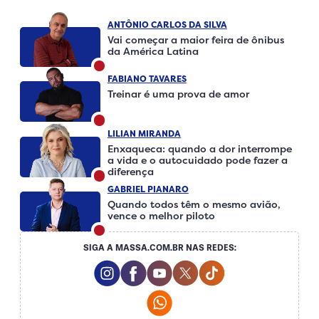
ANTÔNIO CARLOS DA SILVA
Vai começar a maior feira de ônibus
da América Latina
FABIANO TAVARES
Treinar é uma prova de amor
LILIAN MIRANDA
Enxaqueca: quando a dor interrompe
a vida e o autocuidado pode fazer a
diferença
GABRIEL PIANARO
Quando todos têm o mesmo avião,
vence o melhor piloto
SIGA A MASSA.COM.BR NAS REDES:
Instagram Social Media
Facebook Social Media
Youtube Social Media
Twitter Social Media
Tiktok Social Me
Whatsapp Social Media