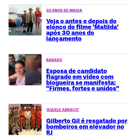
30 ANOS DE MAGIA
Veja o antes e depois do
elenco do filme 'Matilda'
após 30 anos do
lançamento
BABADO
Esposa de candidato
flagrado em vídeo com
blogueira se manifesta:
"Firmes, fortes e unidos"
'AQUELE ABRAÇO'
Gilberto Gil é resgatado por
bombeiros em elevador no
RJ