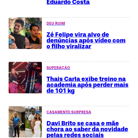
Eduardo Costa
DEU RUIM
Zé Felipe vira alvo de
denúncias após vídeo com
o filho viralizar
SUPERAÇÃO
Thais Carla exibe treino na
academia após perder mais
de 101 kg
CASAMENTO SURPRESA
Davi Brito se casa e mãe
chora ao saber da novidade
pelas redes sociais