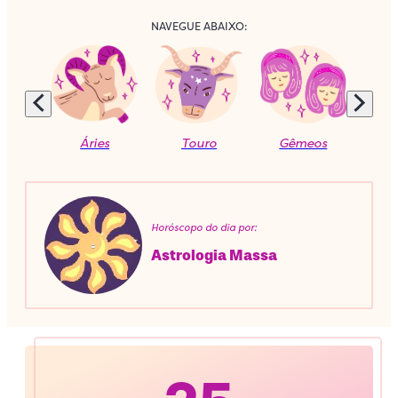
NAVEGUE ABAIXO:
Áries
Touro
Gêmeos
C
Horóscopo do dia por:
Astrologia Massa