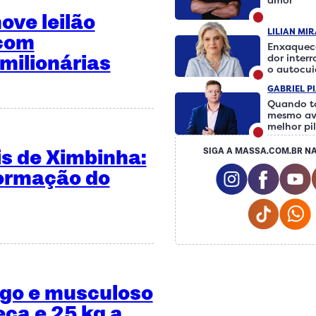
ve leilão
LILIAN MI
 com
Enxaquec
milionárias
dor inter
o autocu
fazer a d
GABRIEL P
Quando t
mesmo av
melhor pi
is de Ximbinha:
SIGA A MASSA.COM.BR NA
Instagram S
Facebo
formação do
Tiktok
ngo e musculoso
eca e 25 kg a