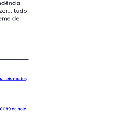
endência
izer… tudo
meme de
xa seis mortos;
l 6089 de hoje