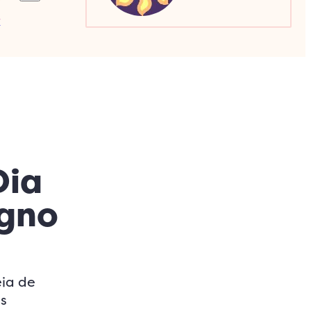
a
Sagitário
Escorpião
Capricórnio
Dia
igno
eia de
as