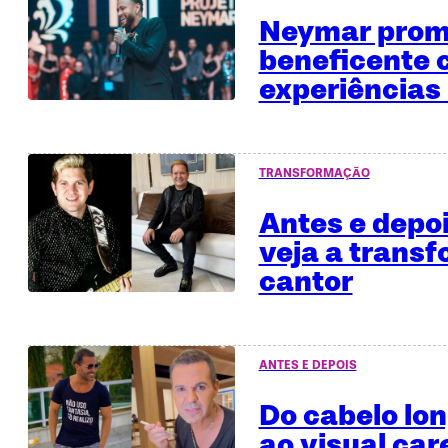
Neymar promo
beneficente
experiências 
TRANSFORMAÇÃO
Antes e depo
veja a trans
cantor
ANTES E DEPOIS
Do cabelo lo
ao visual car