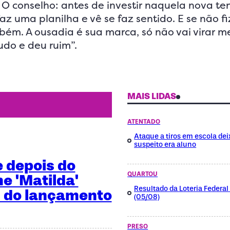
 O conselho: antes de investir naquela nova t
az uma planilha e vê se faz sentido. E se não f
ém. A ousadia é sua marca, só não vai virar 
tudo e deu ruim”.
MAIS LIDAS
ATENTADO
Ataque a tiros em escola dei
suspeito era aluno
e depois do
QUARTOU
me 'Matilda'
Resultado da Loteria Federa
 do lançamento
(05/08)
PRESO