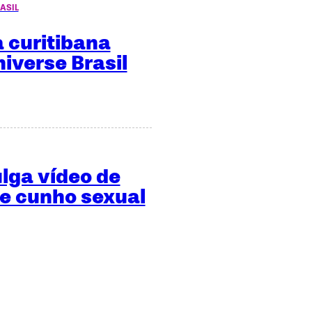
ASIL
 curitibana
niverse Brasil
ulga vídeo de
de cunho sexual