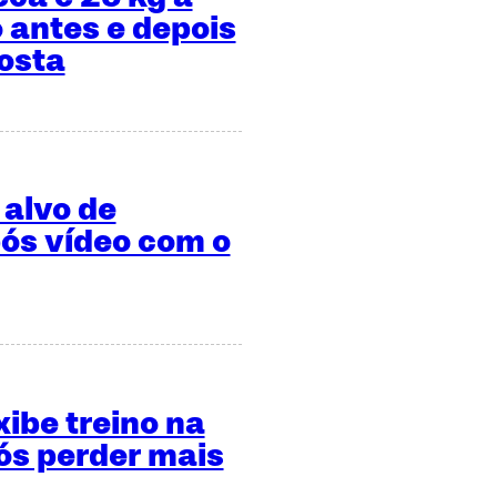
 antes e depois
osta
 alvo de
ós vídeo com o
xibe treino na
s perder mais