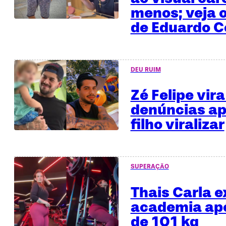
menos; veja o
de Eduardo C
DEU RUIM
Zé Felipe vira
denúncias ap
filho viralizar
SUPERAÇÃO
Thais Carla e
academia apó
de 101 kg