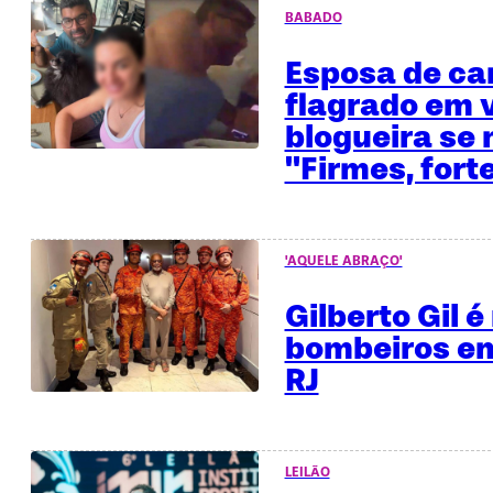
BABADO
Esposa de ca
flagrado em 
blogueira se 
"Firmes, fort
'AQUELE ABRAÇO'
Gilberto Gil 
bombeiros em
RJ
LEILÃO