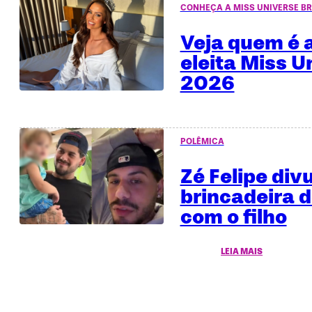
CONHEÇA A MISS UNIVERSE BR
Veja quem é a
eleita Miss U
2026
POLÊMICA
Zé Felipe div
brincadeira 
com o filho
LEIA MAIS