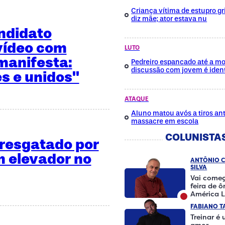
Criança vítima de estupro gri
diz mãe; ator estava nu
ndidato
vídeo com
LUTO
manifesta:
Pedreiro espancado até a mo
discussão com jovem é ident
es e unidos"
ATAQUE
Aluno matou avós a tiros ant
massacre em escola
COLUNISTA
é resgatado por
 elevador no
ANTÔNIO 
SILVA
Vai começ
feira de 
América L
FABIANO T
Treinar é
amor