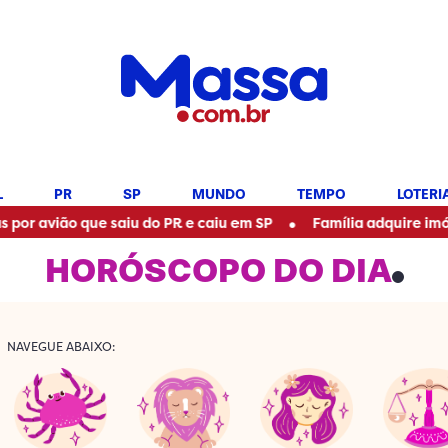
L
PR
SP
MUNDO
TEMPO
LOTERI
•
o que saiu do PR e caiu em SP
Família adquire imóvel e enco
HORÓSCOPO DO DIA
NAVEGUE ABAIXO: