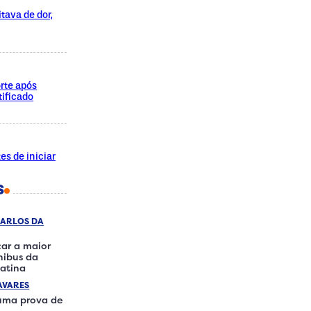
tava de dor,
rte após
ificado
es de iniciar
S
CARLOS DA
ar a maior
ônibus da
atina
AVARES
 uma prova de