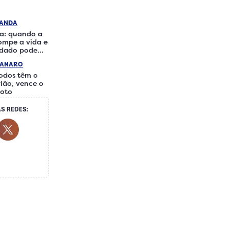
RANDA
a: quando a
rompe a vida e
idado pode
iferença
IANARO
odos têm o
ião, vence o
loto
S REDES:
ocial Media
ok Social Media
Youtube Social Media
Twitter Social Media
 Social Media
Whatsapp Social Media