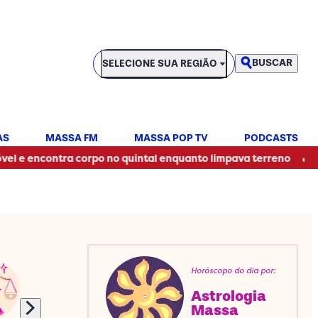
SELECIONE SUA REGIÃO
BUSCAR
SELECIONE SUA REGIÃO
AS
MASSA FM
MASSA POP TV
PODCASTS
•
ntra corpo no quintal enquanto limpava terreno
Professor 
Horóscopo do dia por:
Astrologia
Massa