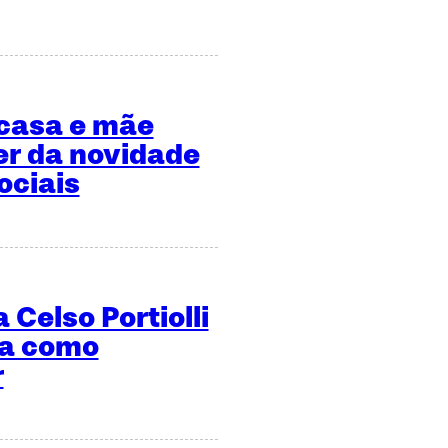
 casa e mãe
er da novidade
ociais
 Celso Portiolli
ma como
r