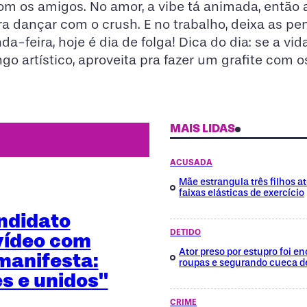
om os amigos. No amor, a vibe tá animada, então 
pra dançar com o crush. E no trabalho, deixa as p
a-feira, hoje é dia de folga! Dica do dia: se a vid
o artístico, aproveita pra fazer um grafite com o
MAIS LIDAS
ACUSADA
Mãe estrangula três filhos a
faixas elásticas de exercício
ndidato
DETIDO
vídeo com
Ator preso por estupro foi 
manifesta:
roupas e segurando cueca d
es e unidos"
CRIME