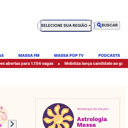
SELECIONE SUA REGIÃO
BUSCAR
SELECIONE SUA REGIÃO
AS
MASSA FM
MASSA POP TV
PODCASTS
•
 para 1.154 vagas
Mobiliza lança candidato ao governo do Pa
Horóscopo do dia por:
Astrologia
Massa