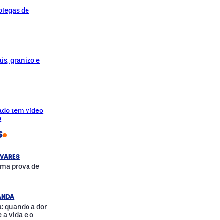
olegas de
is, granizo e
ado tem vídeo
o
S
AVARES
uma prova de
RANDA
: quando a dor
 a vida e o