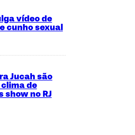
ulga vídeo de
de cunho sexual
ara Jucah são
 clima de
 show no RJ