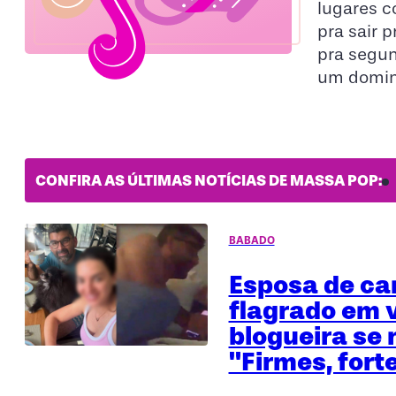
lugares c
pra sair 
pra segund
um doming
CONFIRA AS ÚLTIMAS NOTÍCIAS DE MASSA POP:
BABADO
Esposa de ca
flagrado em 
blogueira se 
"Firmes, fort