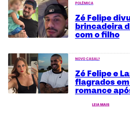
POLÊMICA
Zé Felipe div
brincadeira 
com o filho
NOVO CASAL?
Zé Felipe e L
flagrados em
romance após
LEIA MAIS