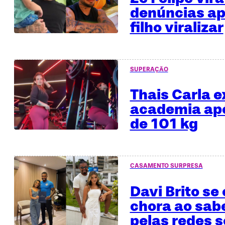
denúncias ap
filho viralizar
SUPERAÇÃO
Thais Carla e
academia apó
de 101 kg
CASAMENTO SURPRESA
Davi Brito se
chora ao sab
pelas redes s