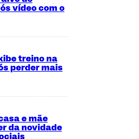
ós vídeo com o
xibe treino na
s perder mais
 casa e mãe
er da novidade
ociais