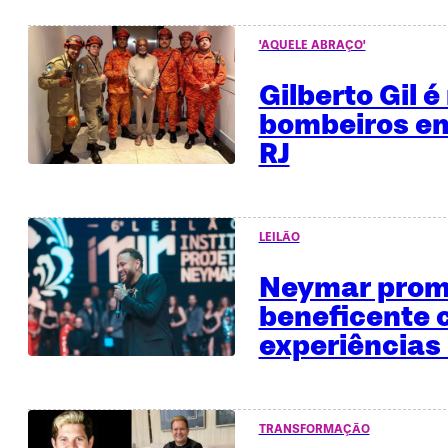
'AQUELE ABRAÇO'
Gilberto Gil 
bombeiros em
RJ
LEILÃO
Neymar promo
beneficente
experiências 
TRANSFORMAÇÃO