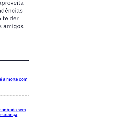
aproveita
endências
a te der
s amigos.
té a morte com
encontrado sem
e criança