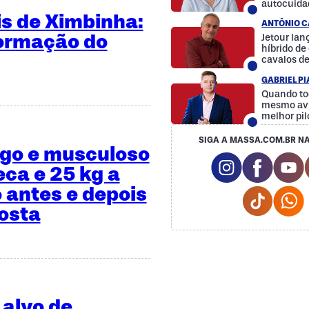
autocuida
a diferenç
is de Ximbinha:
ANTÔNIO C
formação do
Jetour la
híbrido d
cavalos d
GABRIEL P
Quando to
mesmo avi
melhor pil
SIGA A MASSA.COM.BR NA
ngo e musculoso
Instagram So
Facebo
Y
eca e 25 kg a
 antes e depois
Tiktok 
osta
 alvo de