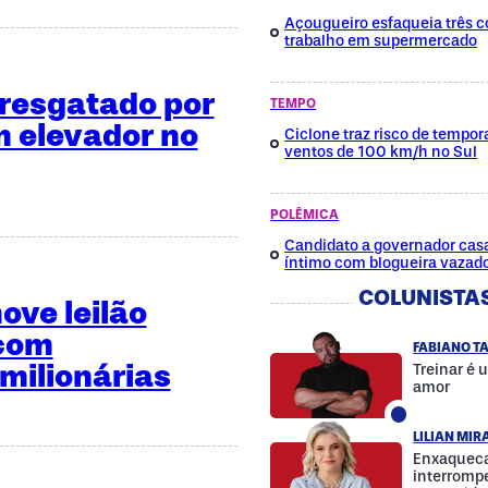
Açougueiro esfaqueia três c
trabalho em supermercado
é resgatado por
TEMPO
 elevador no
Ciclone traz risco de tempora
ventos de 100 km/h no Sul
POLÊMICA
Candidato a governador cas
íntimo com blogueira vazad
COLUNISTA
ve leilão
 com
FABIANO T
milionárias
Treinar é 
amor
LILIAN MI
Enxaqueca
interrompe