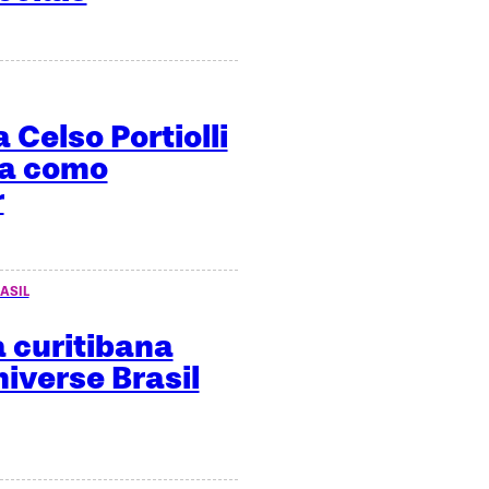
 Celso Portiolli
ma como
r
ASIL
 curitibana
niverse Brasil