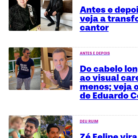
Antes e depo
veja a trans
cantor
ANTES E DEPOIS
Do cabelo lo
ao visual car
menos; veja o
de Eduardo C
DEU RUIM
Zé Felipe vira