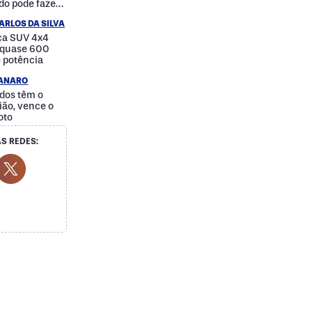
do pode fazer
a
ARLOS DA SILVA
nça SUV 4x4
e quase 600
e potência
IANARO
dos têm o
ão, vence o
oto
S REDES:
cial Media
ok Social Media
outube Social Media
Twitter Social Media
Social Media
Whatsapp Social Media