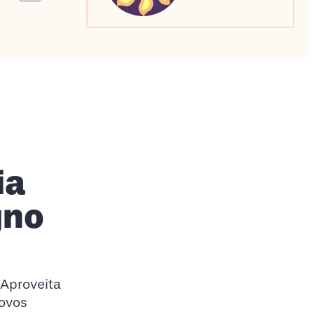
Sagitário
Escorpião
Capricórnio
ia
gno
 Aproveita
novos