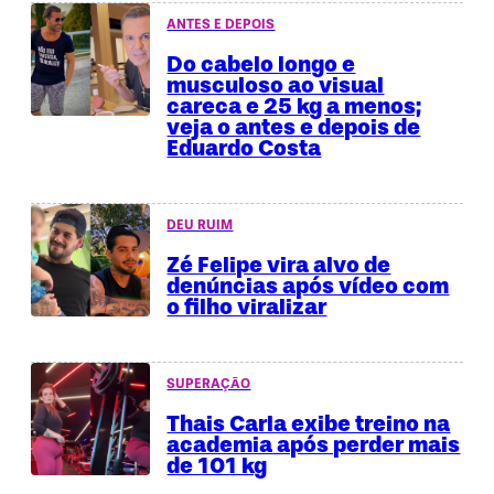
ANTES E DEPOIS
Do cabelo longo e
musculoso ao visual
careca e 25 kg a menos;
veja o antes e depois de
Eduardo Costa
DEU RUIM
Zé Felipe vira alvo de
denúncias após vídeo com
o filho viralizar
SUPERAÇÃO
Thais Carla exibe treino na
academia após perder mais
de 101 kg