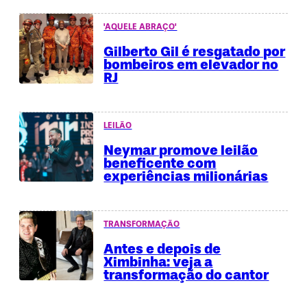
'AQUELE ABRAÇO'
Gilberto Gil é resgatado por
bombeiros em elevador no
RJ
LEILÃO
Neymar promove leilão
beneficente com
experiências milionárias
TRANSFORMAÇÃO
Antes e depois de
Ximbinha: veja a
transformação do cantor