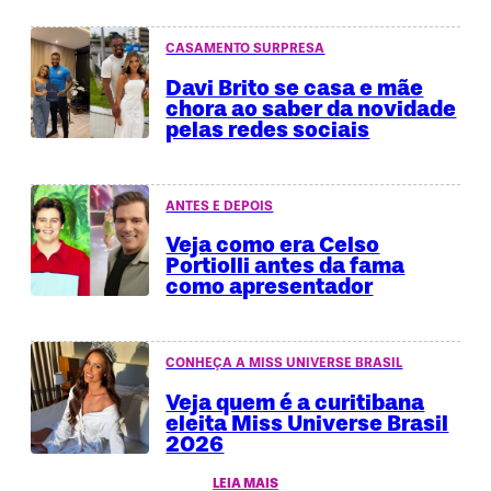
CASAMENTO SURPRESA
Davi Brito se casa e mãe
chora ao saber da novidade
pelas redes sociais
ANTES E DEPOIS
Veja como era Celso
Portiolli antes da fama
como apresentador
CONHEÇA A MISS UNIVERSE BRASIL
Veja quem é a curitibana
eleita Miss Universe Brasil
2026
LEIA MAIS