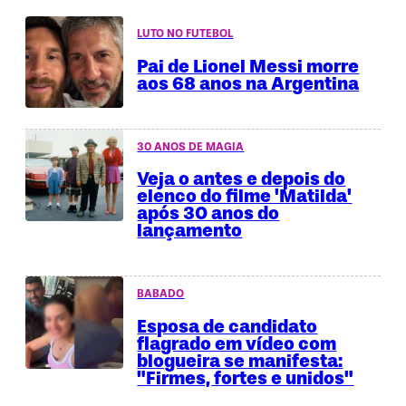
LUTO NO FUTEBOL
Pai de Lionel Messi morre
aos 68 anos na Argentina
30 ANOS DE MAGIA
Veja o antes e depois do
elenco do filme 'Matilda'
após 30 anos do
lançamento
BABADO
Esposa de candidato
flagrado em vídeo com
blogueira se manifesta:
"Firmes, fortes e unidos"