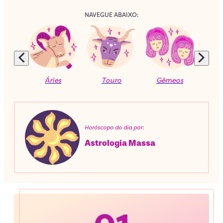
NAVEGUE ABAIXO:
Áries
Touro
Gêmeos
C
Horóscopo do dia por:
Astrologia Massa