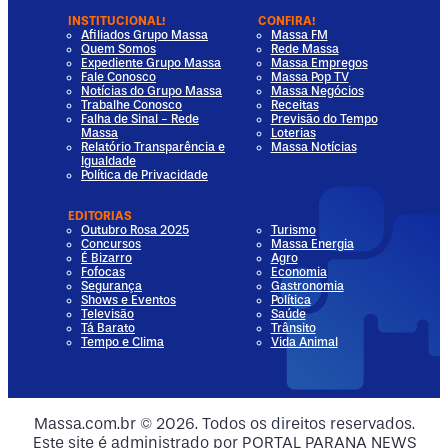
INSTITUCIONAL!
CONFIRA!
Afiliados Grupo Massa
Massa FM
Quem Somos
Rede Massa
Expediente Grupo Massa
Massa Empregos
Fale Conosco
Massa Pop TV
Notícias do Grupo Massa
Massa Negócios
Trabalhe Conosco
Receitas
Falha de Sinal - Rede
Previsão do Tempo
Massa
Loterias
Relatório Transparência e
Massa Notícias
Igualdade
Política de Privacidade
EDITORIAS
Outubro Rosa 2025
Turismo
Concursos
Massa Energia
É Bizarro
Agro
Fofocas
Economia
Segurança
Gastronomia
Shows e Eventos
Política
Televisão
Saúde
Tá Barato
Trânsito
Tempo e Clima
Vida Animal
dia
 Media
al Media
ocial Media
Massa.com.br © 2026. Todos os direitos reservados.
Este site é administrado por PORTAL PARANA NEWS