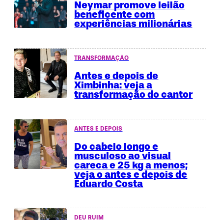
Neymar promove leilão
beneficente com
experiências milionárias
TRANSFORMAÇÃO
Antes e depois de
Ximbinha: veja a
transformação do cantor
ANTES E DEPOIS
Do cabelo longo e
musculoso ao visual
careca e 25 kg a menos;
veja o antes e depois de
Eduardo Costa
DEU RUIM