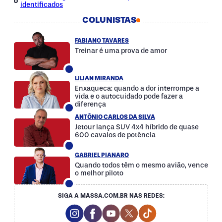
identificados
COLUNISTAS
FABIANO TAVARES
Treinar é uma prova de amor
LILIAN MIRANDA
Enxaqueca: quando a dor interrompe a
vida e o autocuidado pode fazer a
diferença
ANTÔNIO CARLOS DA SILVA
Jetour lança SUV 4x4 híbrido de quase
600 cavalos de potência
GABRIEL PIANARO
Quando todos têm o mesmo avião, vence
o melhor piloto
SIGA A MASSA.COM.BR NAS REDES:
Instagram Social Media
Facebook Social Media
Youtube Social Media
Twitter Social Media
Tiktok Social Med