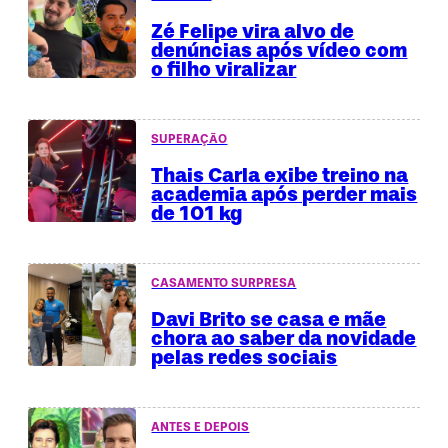
Zé Felipe vira alvo de
denúncias após vídeo com
o filho viralizar
SUPERAÇÃO
Thais Carla exibe treino na
academia após perder mais
de 101 kg
CASAMENTO SURPRESA
Davi Brito se casa e mãe
chora ao saber da novidade
pelas redes sociais
ANTES E DEPOIS