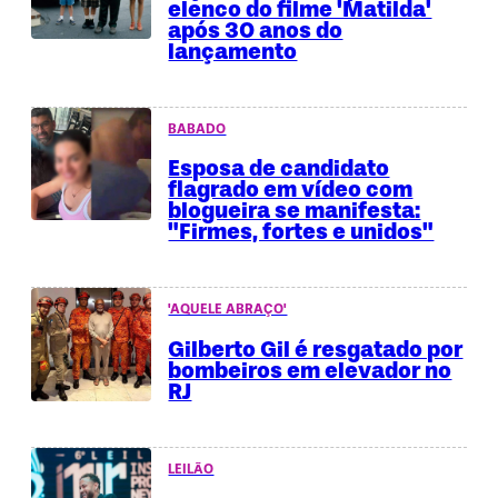
elenco do filme 'Matilda'
após 30 anos do
lançamento
BABADO
Esposa de candidato
flagrado em vídeo com
blogueira se manifesta:
"Firmes, fortes e unidos"
'AQUELE ABRAÇO'
Gilberto Gil é resgatado por
bombeiros em elevador no
RJ
LEILÃO