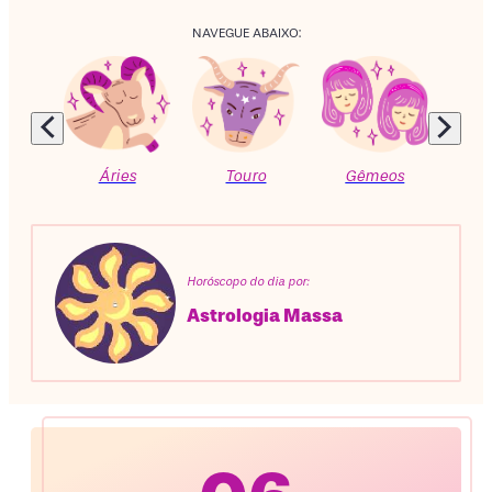
NAVEGUE ABAIXO:
Áries
Touro
Gêmeos
C
Horóscopo do dia por:
Astrologia Massa