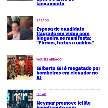
lançamento
BABADO
Esposa de candidato
flagrado em vídeo com
blogueira se manifesta:
"Firmes, fortes e unidos"
'AQUELE ABRAÇO'
Gilberto Gil é resgatado por
bombeiros em elevador no
RJ
LEILÃO
Neymar promove leilão
beneficente com