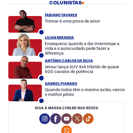
COLUNISTAS
FABIANO TAVARES
Treinar é uma prova de amor
LILIAN MIRANDA
Enxaqueca: quando a dor interrompe a
vida e o autocuidado pode fazer a
diferença
ANTÔNIO CARLOS DA SILVA
Jetour lança SUV 4x4 híbrido de quase
600 cavalos de potência
GABRIEL PIANARO
Quando todos têm o mesmo avião, vence
o melhor piloto
SIGA A MASSA.COM.BR NAS REDES:
Instagram Social Media
Facebook Social Media
Youtube Social Media
Twitter Social Media
Tiktok Social Med
Whatsapp Social Media