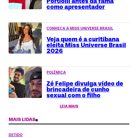
Portiolli antes da fama
como apresentador
CONHEÇA A MISS UNIVERSE BRASIL
Veja quem é a curitibana
eleita Miss Universe Brasil
2026
POLÊMICA
Zé Felipe divulga vídeo de
brincadeira de cunho
sexual com o filho
LEIA MAIS
MAIS LIDAS
DETIDO