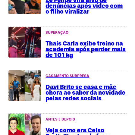
Zé Felipe vira alvo de
denúncias após vídeo com
o filho viralizar
SUPERAÇÃO
Thais Carla exibe treino na
academia após perder mais
de 101 kg
CASAMENTO SURPRESA
Davi Brito se casa e mãe
chora ao saber da novidade
pelas redes sociais
ANTES E DEPOIS
Veja como era Celso