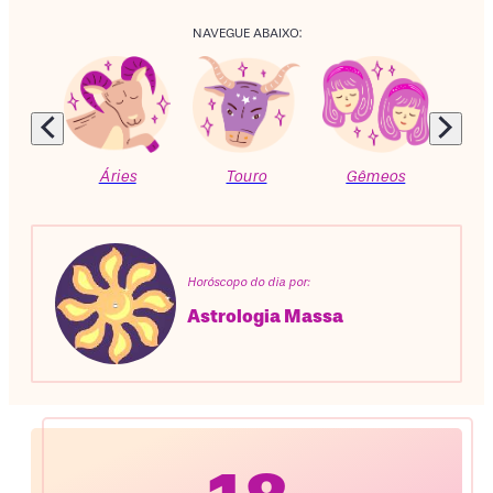
NAVEGUE ABAIXO:
Áries
Touro
Gêmeos
C
Horóscopo do dia por:
Astrologia Massa