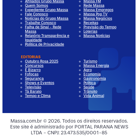
Afiliados Grupo Massa
Massa FM
Quem Somos
Rede Massa
Expediente Grupo Massa
Massa Empregos
Fale Conosco
Massa Pop TV
Notícias do Grupo Massa
Massa Negócios
Trabalhe Conosco
Receitas
Falha de Sinal - Rede
Previsão do Tempo
Massa
Loterias
Relatório Transparência e
Massa Notícias
Igualdade
Política de Privacidade
EDITORIAS
Outubro Rosa 2025
Turismo
Concursos
Massa Energia
É Bizarro
Agro
Fofocas
Economia
Segurança
Gastronomia
Shows e Eventos
Política
Televisão
Saúde
Tá Barato
Trânsito
Tempo e Clima
Vida Animal
dia
 Media
al Media
ocial Media
Massa.com.br © 2026. Todos os direitos reservados.
Este site é administrado por PORTAL PARANA NEWS
ia
ial Media
LTDA - CNPJ: 23.473.535/0001-85