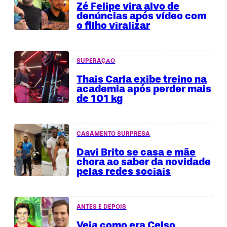
Zé Felipe vira alvo de
denúncias após vídeo com
o filho viralizar
SUPERAÇÃO
Thais Carla exibe treino na
academia após perder mais
de 101 kg
CASAMENTO SURPRESA
Davi Brito se casa e mãe
chora ao saber da novidade
pelas redes sociais
ANTES E DEPOIS
Veja como era Celso