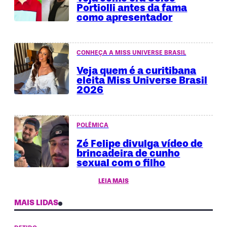
Portiolli antes da fama
como apresentador
CONHEÇA A MISS UNIVERSE BRASIL
Veja quem é a curitibana
eleita Miss Universe Brasil
2026
POLÊMICA
Zé Felipe divulga vídeo de
brincadeira de cunho
sexual com o filho
LEIA MAIS
MAIS LIDAS