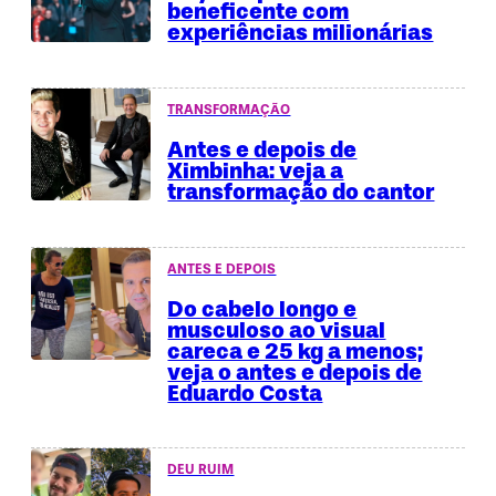
beneficente com
experiências milionárias
TRANSFORMAÇÃO
Antes e depois de
Ximbinha: veja a
transformação do cantor
ANTES E DEPOIS
Do cabelo longo e
musculoso ao visual
careca e 25 kg a menos;
veja o antes e depois de
Eduardo Costa
DEU RUIM