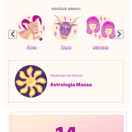
NAVEGUE ABAIXO:
Áries
Touro
Gêmeos
C
Horóscopo do dia por:
Astrologia Massa