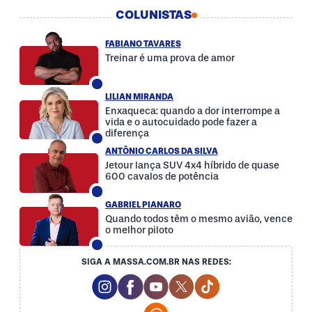
COLUNISTAS
FABIANO TAVARES
Treinar é uma prova de amor
LILIAN MIRANDA
Enxaqueca: quando a dor interrompe a
vida e o autocuidado pode fazer a
diferença
ANTÔNIO CARLOS DA SILVA
Jetour lança SUV 4x4 híbrido de quase
600 cavalos de potência
GABRIEL PIANARO
Quando todos têm o mesmo avião, vence
o melhor piloto
SIGA A MASSA.COM.BR NAS REDES:
Instagram Social Media
Facebook Social Media
Youtube Social Media
Twitter Social Media
Tiktok Social Med
Whatsapp Social Media