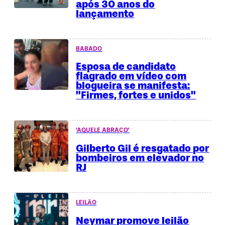
após 30 anos do
lançamento
BABADO
Esposa de candidato
flagrado em vídeo com
blogueira se manifesta:
"Firmes, fortes e unidos"
'AQUELE ABRAÇO'
Gilberto Gil é resgatado por
bombeiros em elevador no
RJ
LEILÃO
Neymar promove leilão