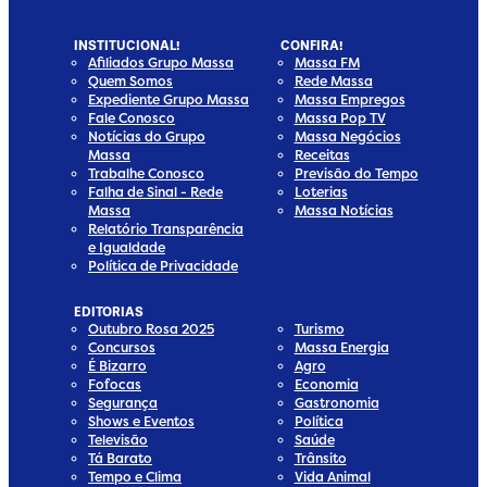
INSTITUCIONAL!
CONFIRA!
Afiliados Grupo Massa
Massa FM
Quem Somos
Rede Massa
Expediente Grupo Massa
Massa Empregos
Fale Conosco
Massa Pop TV
Notícias do Grupo
Massa Negócios
Massa
Receitas
Trabalhe Conosco
Previsão do Tempo
Falha de Sinal - Rede
Loterias
Massa
Massa Notícias
Relatório Transparência
e Igualdade
Política de Privacidade
EDITORIAS
Outubro Rosa 2025
Turismo
Concursos
Massa Energia
É Bizarro
Agro
Fofocas
Economia
Segurança
Gastronomia
Shows e Eventos
Política
Televisão
Saúde
Tá Barato
Trânsito
Tempo e Clima
Vida Animal