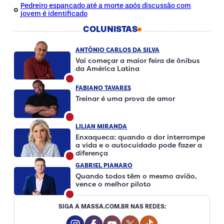
Pedreiro espancado até a morte após discussão com
jovem é identificado
COLUNISTAS
ANTÔNIO CARLOS DA SILVA
Vai começar a maior feira de ônibus
da América Latina
FABIANO TAVARES
Treinar é uma prova de amor
LILIAN MIRANDA
Enxaqueca: quando a dor interrompe
a vida e o autocuidado pode fazer a
diferença
GABRIEL PIANARO
Quando todos têm o mesmo avião,
vence o melhor piloto
SIGA A MASSA.COM.BR NAS REDES:
Instagram Social Media
Facebook Social Media
Youtube Social Media
Twitter Social Media
Tiktok Social Me