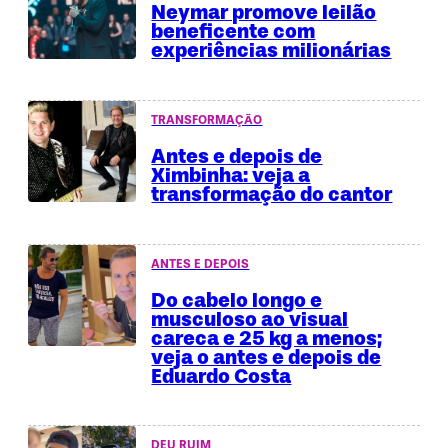
Neymar promove leilão
beneficente com
experiências milionárias
TRANSFORMAÇÃO
Antes e depois de
Ximbinha: veja a
transformação do cantor
ANTES E DEPOIS
Do cabelo longo e
musculoso ao visual
careca e 25 kg a menos;
veja o antes e depois de
Eduardo Costa
DEU RUIM