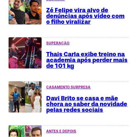
Zé Felipe vira alvo de
denúncias após vídeo com
o filho viralizar
SUPERAÇÃO
Thais Carla exibe treino na
academia após perder mais
de 101 kg
CASAMENTO SURPRESA
Davi Brito se casa e mãe
chora ao saber da novidade
pelas redes sociais
ANTES E DEPOIS