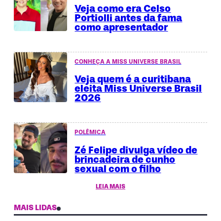
Veja como era Celso
Portiolli antes da fama
como apresentador
CONHEÇA A MISS UNIVERSE BRASIL
Veja quem é a curitibana
eleita Miss Universe Brasil
2026
POLÊMICA
Zé Felipe divulga vídeo de
brincadeira de cunho
sexual com o filho
LEIA MAIS
MAIS LIDAS