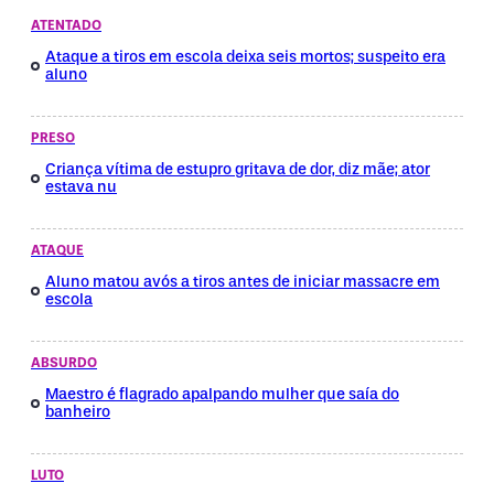
ATENTADO
Ataque a tiros em escola deixa seis mortos; suspeito era
aluno
PRESO
Criança vítima de estupro gritava de dor, diz mãe; ator
estava nu
ATAQUE
Aluno matou avós a tiros antes de iniciar massacre em
escola
ABSURDO
Maestro é flagrado apalpando mulher que saía do
banheiro
LUTO