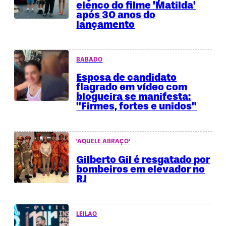
elenco do filme 'Matilda'
após 30 anos do
lançamento
BABADO
Esposa de candidato
flagrado em vídeo com
blogueira se manifesta:
"Firmes, fortes e unidos"
'AQUELE ABRAÇO'
Gilberto Gil é resgatado por
bombeiros em elevador no
RJ
LEILÃO