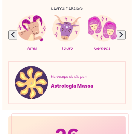
NAVEGUE ABAIXO:
Áries
Touro
Gêmeos
C
Horóscopo do dia por:
Astrologia Massa