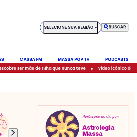
SELECIONE SUA REGIÃO
BUSCAR
SELECIONE SUA REGIÃO
AS
MASSA FM
MASSA POP TV
PODCASTS
•
r mãe de filha que nunca teve
Vídeo icônico de Ratinho com 
Horóscopo do dia por:
Astrologia
Massa