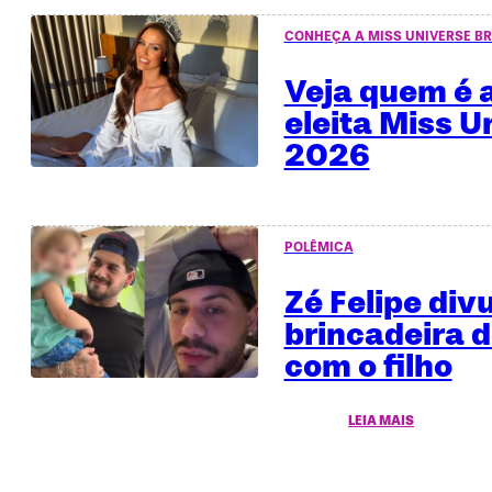
CONHEÇA A MISS UNIVERSE BR
Veja quem é a
eleita Miss U
2026
POLÊMICA
Zé Felipe div
brincadeira 
com o filho
LEIA MAIS