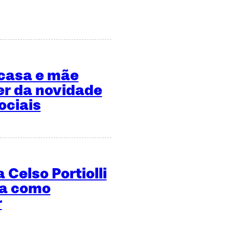
 casa e mãe
er da novidade
ociais
 Celso Portiolli
ma como
r