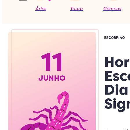
Áries
Touro
Gêmeos
ESCORPIÃO
11
Hor
Esc
JUNHO
Dia
Sig