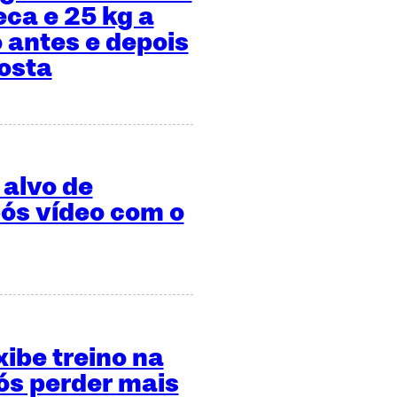
eca e 25 kg a
 antes e depois
osta
 alvo de
ós vídeo com o
xibe treino na
s perder mais