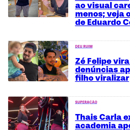
ao visual car
menos; veja o
de Eduardo C
DEU RUIM
Zé Felipe vira
denúncias ap
filho viralizar
SUPERAÇÃO
Thais Carla e
academia apó