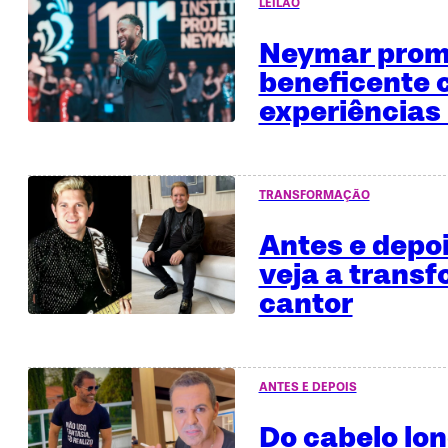
LEILÃO
Neymar promo
beneficente
experiências 
TRANSFORMAÇÃO
Antes e depo
veja a trans
cantor
ANTES E DEPOIS
Do cabelo lo