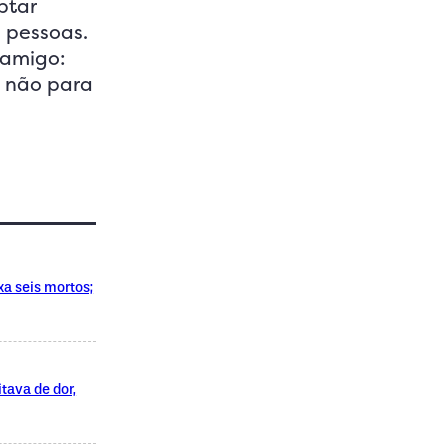
ptar
 pessoas.
 amigo:
, não para
xa seis mortos;
tava de dor,