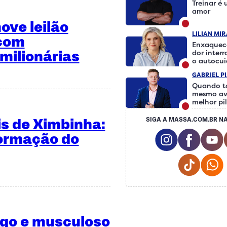
Treinar é
amor
ve leilão
LILIAN MI
 com
Enxaquec
milionárias
dor inter
o autocu
fazer a d
GABRIEL P
Quando t
mesmo av
melhor pi
is de Ximbinha:
SIGA A MASSA.COM.BR NA
Instagram S
Facebo
formação do
Tiktok
ngo e musculoso