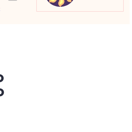
a
Sagitário
Escorpião
Capricórnio
o
o