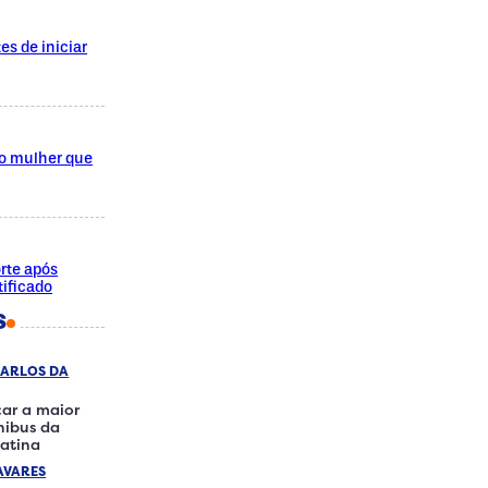
es de iniciar
do mulher que
rte após
ificado
S
CARLOS DA
ar a maior
ônibus da
atina
AVARES