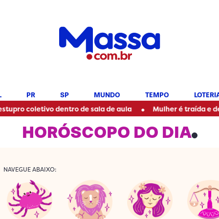
L
PR
SP
MUNDO
TEMPO
LOTERI
•
etivo dentro de sala de aula
Mulher é traída e descobre se
HORÓSCOPO DO DIA
NAVEGUE ABAIXO: