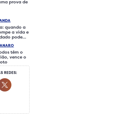
 uma prova de
RANDA
a: quando a
rompe a vida e
idado pode
iferença
IANARO
odos têm o
ião, vence o
loto
S REDES:
ocial Media
ok Social Media
Youtube Social Media
Twitter Social Media
 Social Media
Whatsapp Social Media