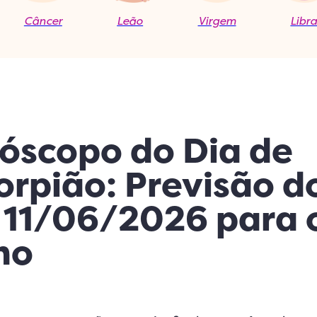
Câncer
Leão
Virgem
Libr
óscopo do Dia de
orpião: Previsão d
 11/06/2026 para 
no