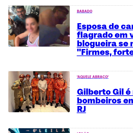
BABADO
Esposa de ca
flagrado em 
blogueira se 
"Firmes, fort
'AQUELE ABRAÇO'
Gilberto Gil 
bombeiros em
RJ