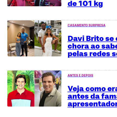
de 101 kg
CASAMENTO SURPRESA
Davi Brito se
chora ao sab
pelas redes s
ANTES E DEPOIS
Veja como era
antes da fa
apresentado