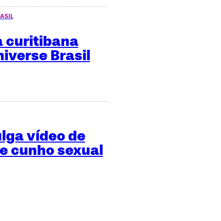
ASIL
 curitibana
niverse Brasil
ulga vídeo de
de cunho sexual