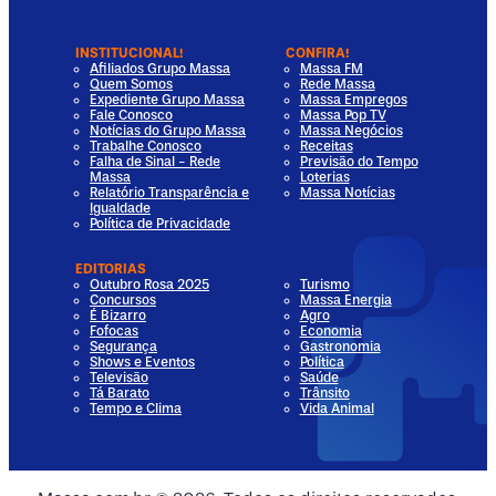
INSTITUCIONAL!
CONFIRA!
Afiliados Grupo Massa
Massa FM
Quem Somos
Rede Massa
Expediente Grupo Massa
Massa Empregos
Fale Conosco
Massa Pop TV
Notícias do Grupo Massa
Massa Negócios
Trabalhe Conosco
Receitas
Falha de Sinal - Rede
Previsão do Tempo
Massa
Loterias
Relatório Transparência e
Massa Notícias
Igualdade
Política de Privacidade
EDITORIAS
Outubro Rosa 2025
Turismo
Concursos
Massa Energia
É Bizarro
Agro
Fofocas
Economia
Segurança
Gastronomia
Shows e Eventos
Política
Televisão
Saúde
Tá Barato
Trânsito
Tempo e Clima
Vida Animal
dia
 Media
al Media
ocial Media