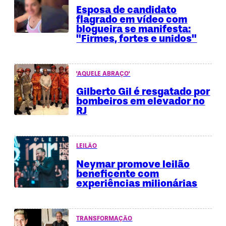
Esposa de candidato
flagrado em vídeo com
blogueira se manifesta:
"Firmes, fortes e unidos"
'AQUELE ABRAÇO'
Gilberto Gil é resgatado por
bombeiros em elevador no
RJ
LEILÃO
Neymar promove leilão
beneficente com
experiências milionárias
TRANSFORMAÇÃO