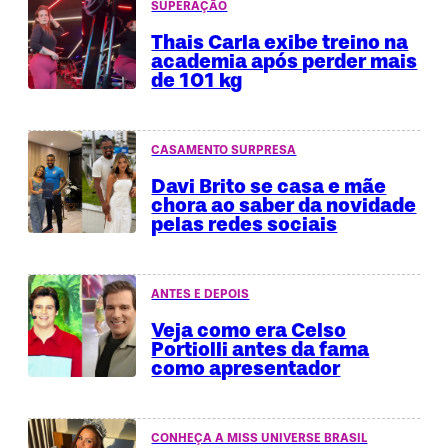
SUPERAÇÃO
Thais Carla exibe treino na
academia após perder mais
de 101 kg
CASAMENTO SURPRESA
Davi Brito se casa e mãe
chora ao saber da novidade
pelas redes sociais
ANTES E DEPOIS
Veja como era Celso
Portiolli antes da fama
como apresentador
CONHEÇA A MISS UNIVERSE BRASIL