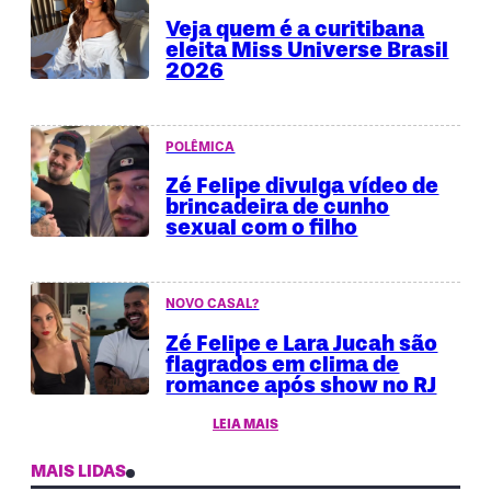
Veja quem é a curitibana
eleita Miss Universe Brasil
2026
POLÊMICA
Zé Felipe divulga vídeo de
brincadeira de cunho
sexual com o filho
NOVO CASAL?
Zé Felipe e Lara Jucah são
flagrados em clima de
romance após show no RJ
LEIA MAIS
MAIS LIDAS