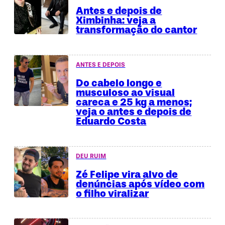
Antes e depois de
Ximbinha: veja a
transformação do cantor
ANTES E DEPOIS
Do cabelo longo e
musculoso ao visual
careca e 25 kg a menos;
veja o antes e depois de
Eduardo Costa
DEU RUIM
Zé Felipe vira alvo de
denúncias após vídeo com
o filho viralizar