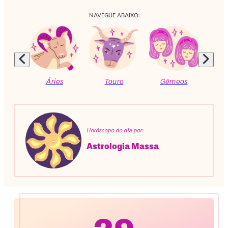
NAVEGUE ABAIXO:
Áries
Touro
Gêmeos
C
Horóscopo do dia por:
Astrologia Massa