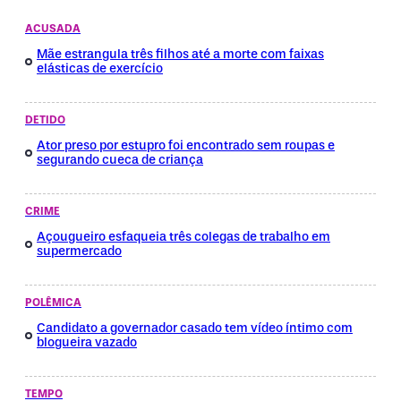
ACUSADA
Mãe estrangula três filhos até a morte com faixas
elásticas de exercício
DETIDO
Ator preso por estupro foi encontrado sem roupas e
segurando cueca de criança
CRIME
Açougueiro esfaqueia três colegas de trabalho em
supermercado
POLÊMICA
Candidato a governador casado tem vídeo íntimo com
blogueira vazado
TEMPO