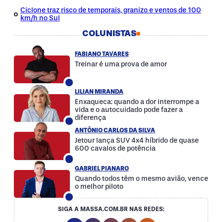
Ciclone traz risco de temporais, granizo e ventos de 100
km/h no Sul
COLUNISTAS
FABIANO TAVARES
Treinar é uma prova de amor
LILIAN MIRANDA
Enxaqueca: quando a dor interrompe a
vida e o autocuidado pode fazer a
diferença
ANTÔNIO CARLOS DA SILVA
Jetour lança SUV 4x4 híbrido de quase
600 cavalos de potência
GABRIEL PIANARO
Quando todos têm o mesmo avião, vence
o melhor piloto
SIGA A MASSA.COM.BR NAS REDES:
Instagram Social Media
Facebook Social Media
Youtube Social Media
Twitter Social Media
Tiktok Social Med