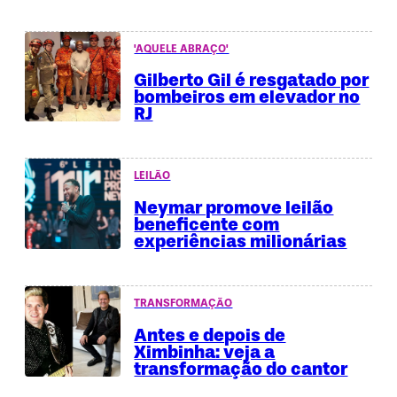
'AQUELE ABRAÇO'
Gilberto Gil é resgatado por
bombeiros em elevador no
RJ
LEILÃO
Neymar promove leilão
beneficente com
experiências milionárias
TRANSFORMAÇÃO
Antes e depois de
Ximbinha: veja a
transformação do cantor