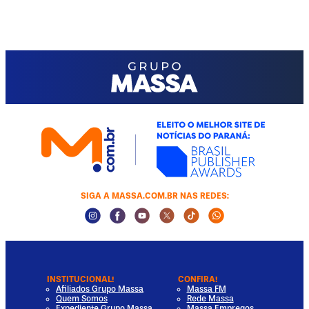
SIGA A MASSA.COM.BR NAS REDES:
Instagram Social Media
Facebook Social Media
Youtube Social Media
Twitter Social Media
Tiktok Social Media
Whatsapp Socia
INSTITUCIONAL!
CONFIRA!
Afiliados Grupo Massa
Massa FM
Quem Somos
Rede Massa
Expediente Grupo Massa
Massa Empregos