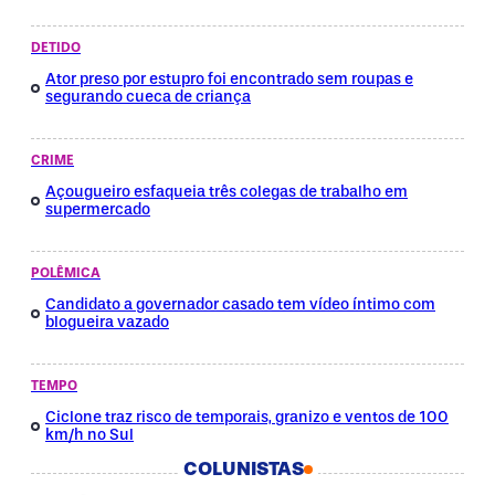
DETIDO
Ator preso por estupro foi encontrado sem roupas e
segurando cueca de criança
CRIME
Açougueiro esfaqueia três colegas de trabalho em
supermercado
POLÊMICA
Candidato a governador casado tem vídeo íntimo com
blogueira vazado
TEMPO
Ciclone traz risco de temporais, granizo e ventos de 100
km/h no Sul
COLUNISTAS