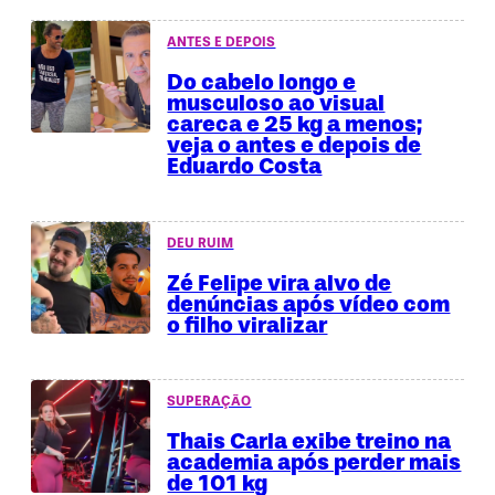
ANTES E DEPOIS
Do cabelo longo e
musculoso ao visual
careca e 25 kg a menos;
veja o antes e depois de
Eduardo Costa
DEU RUIM
Zé Felipe vira alvo de
denúncias após vídeo com
o filho viralizar
SUPERAÇÃO
Thais Carla exibe treino na
academia após perder mais
de 101 kg