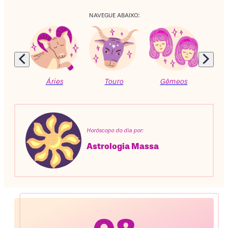
NAVEGUE ABAIXO:
Áries
Touro
Gêmeos
C
Horóscopo do dia por:
Astrologia Massa