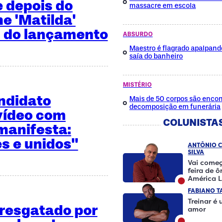
e depois do
massacre em escola
me 'Matilda'
 do lançamento
ABSURDO
Maestro é flagrado apalpan
saía do banheiro
MISTÉRIO
ndidato
Mais de 50 corpos são enco
decomposição em funerária
vídeo com
COLUNISTA
manifesta:
es e unidos"
ANTÔNIO 
SILVA
Vai começ
feira de 
América L
FABIANO T
Treinar é
é resgatado por
amor