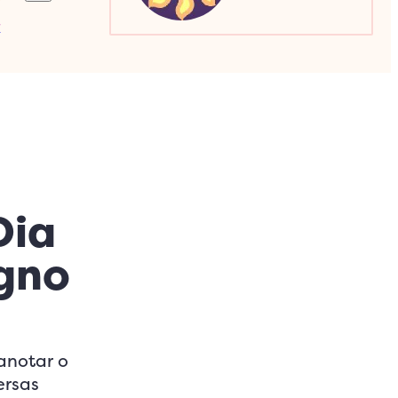
a
Sagitário
Escorpião
Capricórnio
Dia
gno
anotar o
ersas