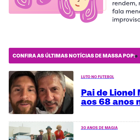
rendem, 
fala meno
improvis
CONFIRA AS ÚLTIMAS NOTÍCIAS DE MASSA POP:
LUTO NO FUTEBOL
Pai de Lionel
aos 68 anos 
30 ANOS DE MAGIA