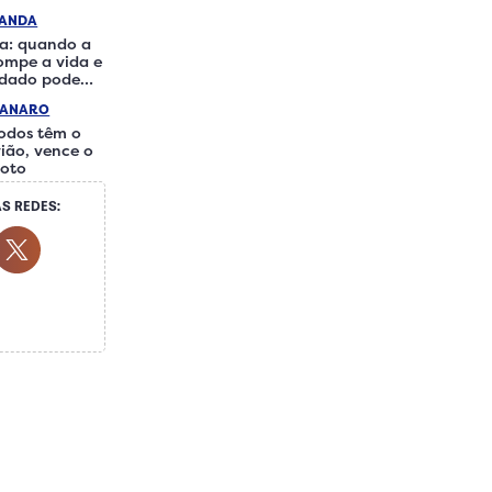
RANDA
a: quando a
rompe a vida e
idado pode
iferença
IANARO
odos têm o
ião, vence o
loto
S REDES:
ocial Media
ok Social Media
Youtube Social Media
Twitter Social Media
 Social Media
Whatsapp Social Media