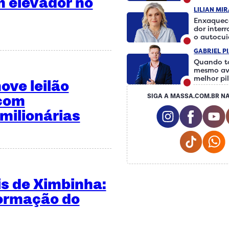
 elevador no
LILIAN MI
Enxaquec
dor inter
o autocu
fazer a d
GABRIEL P
Quando t
mesmo av
melhor pi
ve leilão
 com
SIGA A MASSA.COM.BR NA
Instagram S
Facebo
milionárias
Tiktok
is de Ximbinha:
formação do