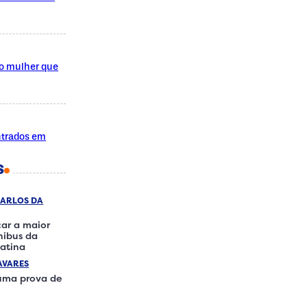
do mulher que
ntrados em
S
CARLOS DA
ar a maior
ônibus da
atina
AVARES
 uma prova de