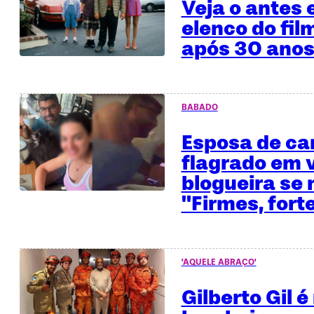
Veja o antes 
elenco do fil
após 30 anos
BABADO
Esposa de ca
flagrado em 
blogueira se 
"Firmes, fort
'AQUELE ABRAÇO'
Gilberto Gil 