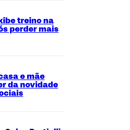
xibe treino na
s perder mais
 casa e mãe
er da novidade
ociais