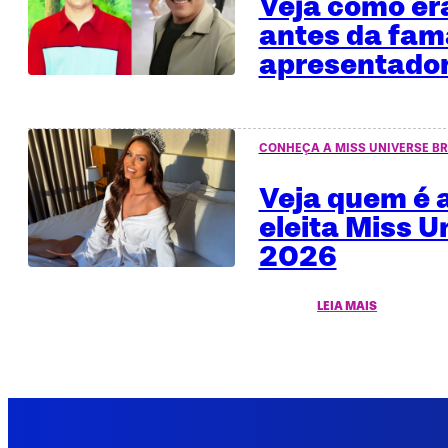
Veja como era
antes da fa
apresentado
CONHEÇA A MISS UNIVERSE BR
Veja quem é a
eleita Miss U
2026
LEIA MAIS