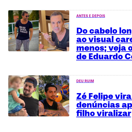
ANTES E DEPOIS
Do cabelo lo
ao visual car
menos; veja o
de Eduardo C
DEU RUIM
Zé Felipe vira
denúncias ap
filho viralizar