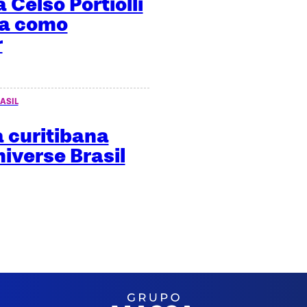
 Celso Portiolli
ma como
r
ASIL
 curitibana
niverse Brasil