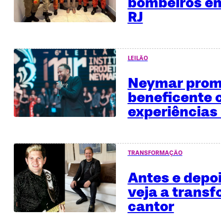
bombeiros em
RJ
LEILÃO
Neymar promo
beneficente
experiências 
TRANSFORMAÇÃO
Antes e depo
veja a trans
cantor