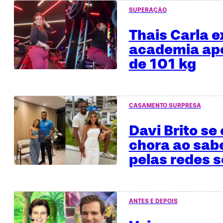
SUPERAÇÃO
Thais Carla e
academia apó
de 101 kg
CASAMENTO SURPRESA
Davi Brito se
chora ao sab
pelas redes s
ANTES E DEPOIS