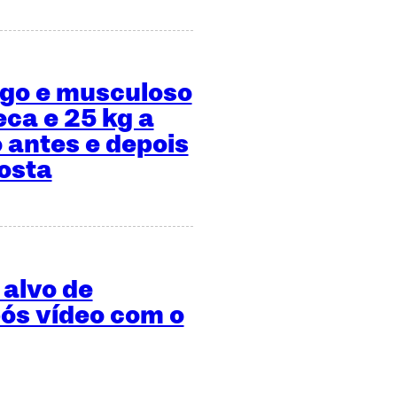
ngo e musculoso
eca e 25 kg a
 antes e depois
osta
 alvo de
ós vídeo com o