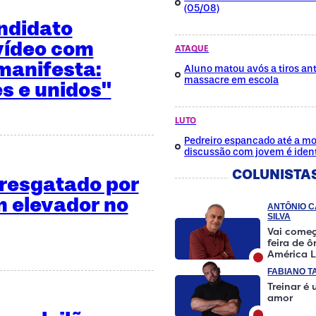
(05/08)
ndidato
vídeo com
ATAQUE
manifesta:
Aluno matou avós a tiros ant
massacre em escola
es e unidos"
LUTO
Pedreiro espancado até a mo
discussão com jovem é ident
COLUNISTA
é resgatado por
 elevador no
ANTÔNIO 
SILVA
Vai começ
feira de 
América L
FABIANO T
Treinar é
amor