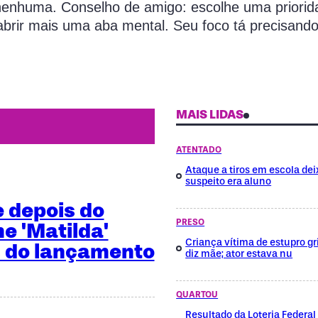
nenhuma. Conselho de amigo: escolhe uma priorid
abrir mais uma aba mental. Seu foco tá precisand
MAIS LIDAS
ATENTADO
Ataque a tiros em escola dei
suspeito era aluno
e depois do
PRESO
me 'Matilda'
Criança vítima de estupro gri
 do lançamento
diz mãe; ator estava nu
QUARTOU
Resultado da Loteria Federa