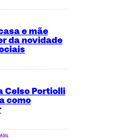
 casa e mãe
er da novidade
ociais
 Celso Portiolli
ma como
r
ASIL