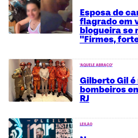
Esposa de ca
flagrado em 
blogueira se 
"Firmes, fort
'AQUELE ABRAÇO'
Gilberto Gil 
bombeiros em
RJ
LEILÃO