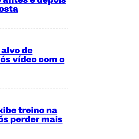
osta
 alvo de
ós vídeo com o
xibe treino na
s perder mais