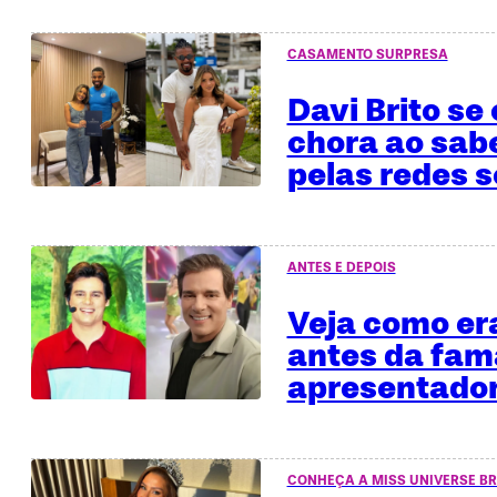
CASAMENTO SURPRESA
Davi Brito se
chora ao sab
pelas redes s
ANTES E DEPOIS
Veja como era
antes da fa
apresentado
CONHEÇA A MISS UNIVERSE BR