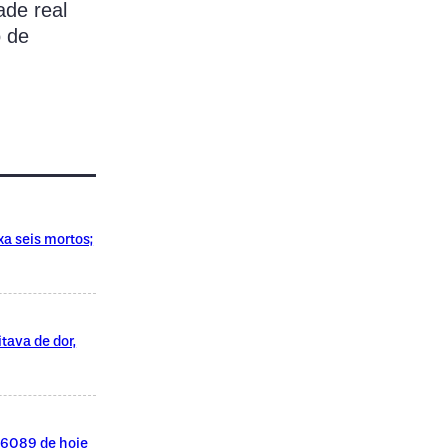
ade real
o de
xa seis mortos;
tava de dor,
l 6089 de hoje