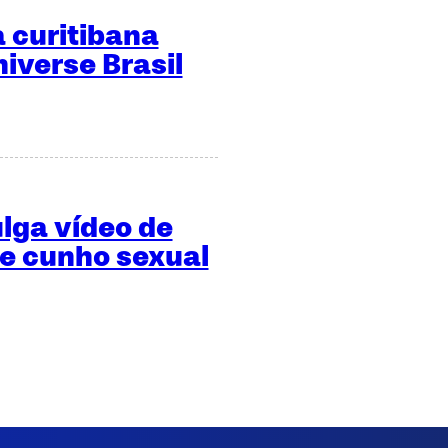
 curitibana
niverse Brasil
ulga vídeo de
de cunho sexual