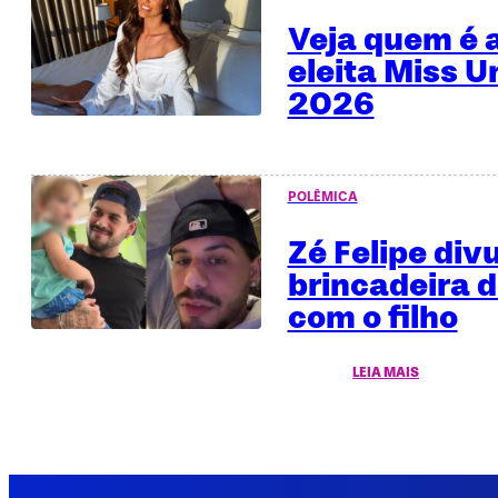
Veja quem é a
eleita Miss U
2026
POLÊMICA
Zé Felipe div
brincadeira 
com o filho
LEIA MAIS