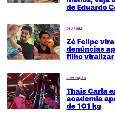
de Eduardo C
DEU RUIM
Zé Felipe vira
denúncias ap
filho viralizar
SUPERAÇÃO
Thais Carla e
academia apó
de 101 kg