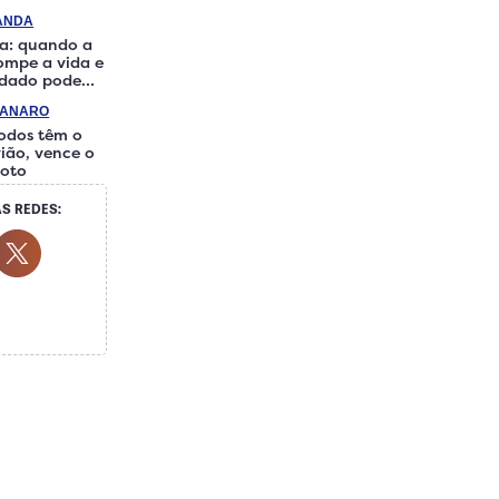
RANDA
a: quando a
rompe a vida e
idado pode
iferença
IANARO
odos têm o
ião, vence o
loto
S REDES:
cial Media
ok Social Media
outube Social Media
Twitter Social Media
Social Media
hatsapp Social Media