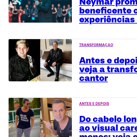
Neymar promo
beneficente
experiências 
TRANSFORMAÇÃO
Antes e depo
veja a trans
cantor
ANTES E DEPOIS
Do cabelo lo
ao visual car
menos; veja o