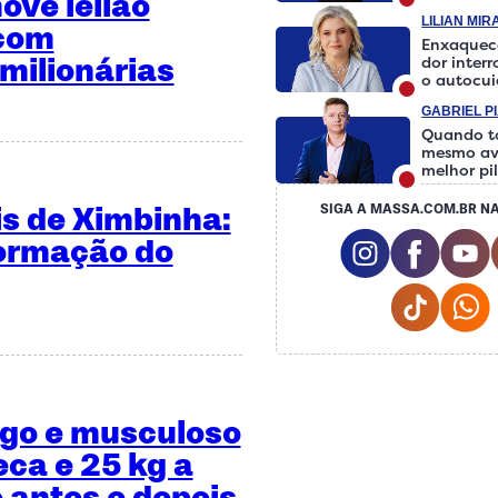
ve leilão
LILIAN MI
 com
Enxaquec
milionárias
dor inter
o autocu
fazer a d
GABRIEL P
Quando t
mesmo av
melhor pi
is de Ximbinha:
SIGA A MASSA.COM.BR NA
Instagram So
Facebo
Y
formação do
Tiktok 
W
ngo e musculoso
eca e 25 kg a
 antes e depois