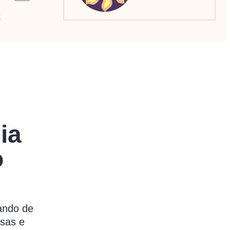
a
Sagitário
Escorpião
Capricórnio
ia
o
lando de
isas e