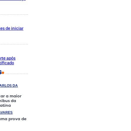
es de iniciar
rte após
ificado
S
CARLOS DA
ar a maior
ônibus da
atina
AVARES
 uma prova de