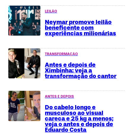
LEILÃO
Neymar promove leilão
beneficente com
experiências milionárias
TRANSFORMAÇÃO
Antes e depois de
Ximbinha: veja a
transformação do cantor
ANTES E DEPOIS
Do cabelo longo e
musculoso ao visual
careca e 25 kg a menos;
veja o antes e depois de
Eduardo Costa