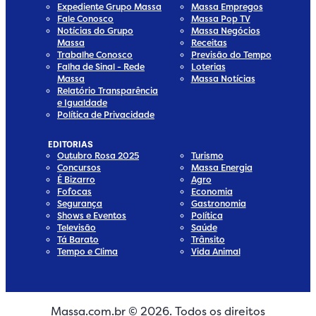
Expediente Grupo Massa
Massa Empregos
Fale Conosco
Massa Pop TV
Notícias do Grupo
Massa Negócios
Massa
Receitas
Trabalhe Conosco
Previsão do Tempo
Falha de Sinal - Rede
Loterias
Massa
Massa Notícias
Relatório Transparência
e Igualdade
Política de Privacidade
EDITORIAS
Outubro Rosa 2025
Turismo
Concursos
Massa Energia
É Bizarro
Agro
Fofocas
Economia
Segurança
Gastronomia
Shows e Eventos
Política
Televisão
Saúde
Tá Barato
Trânsito
Tempo e Clima
Vida Animal
Massa.com.br © 2026. Todos os direitos
edia
 Media
ial Media
ocial Media