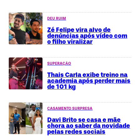
DEU RUIM
Zé Felipe vira alvo de
denúncias após vídeo com
o filho viralizar
SUPERAÇÃO
Thais Carla exibe treino na
academia após perder mais
de 101 kg
CASAMENTO SURPRESA
Davi Brito se casa e mãe
chora ao saber da novidade
pelas redes sociais