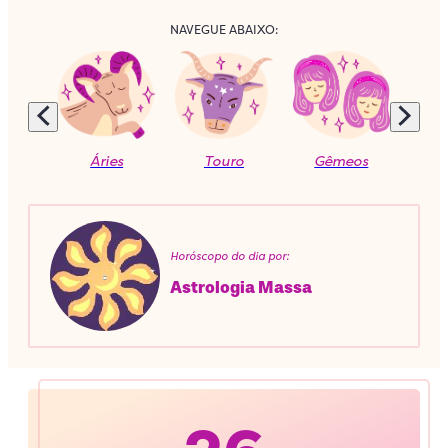
NAVEGUE ABAIXO:
Áries
Touro
Gêmeos
C
Horóscopo do dia por:
Astrologia Massa