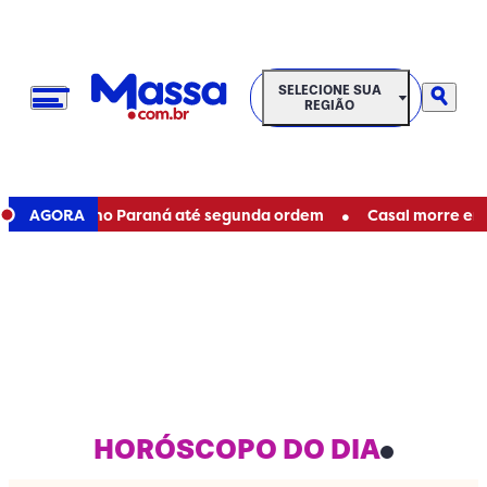
SELECIONE SUA REGIÃO
SELECIONE SUA
REGIÃO
•
taduais no Paraná até segunda ordem
AGORA
Casal morre em acid
HORÓSCOPO DO DIA