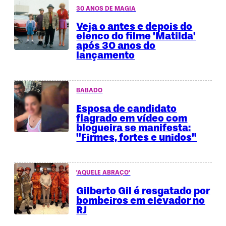
30 ANOS DE MAGIA
Veja o antes e depois do
elenco do filme 'Matilda'
após 30 anos do
lançamento
BABADO
Esposa de candidato
flagrado em vídeo com
blogueira se manifesta:
"Firmes, fortes e unidos"
'AQUELE ABRAÇO'
Gilberto Gil é resgatado por
bombeiros em elevador no
RJ