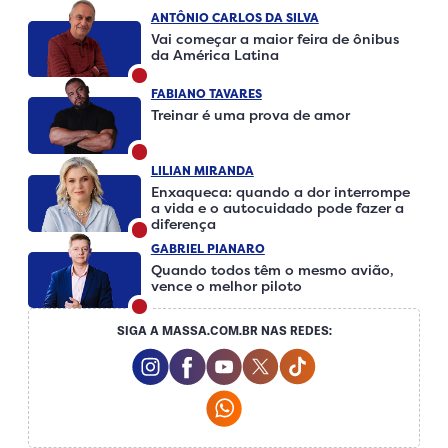
ANTÔNIO CARLOS DA SILVA
Vai começar a maior feira de ônibus
da América Latina
FABIANO TAVARES
Treinar é uma prova de amor
LILIAN MIRANDA
Enxaqueca: quando a dor interrompe
a vida e o autocuidado pode fazer a
diferença
GABRIEL PIANARO
Quando todos têm o mesmo avião,
vence o melhor piloto
SIGA A MASSA.COM.BR NAS REDES:
Instagram Social Media
Facebook Social Media
Youtube Social Media
Twitter Social Media
Tiktok Social Me
Whatsapp Social Media