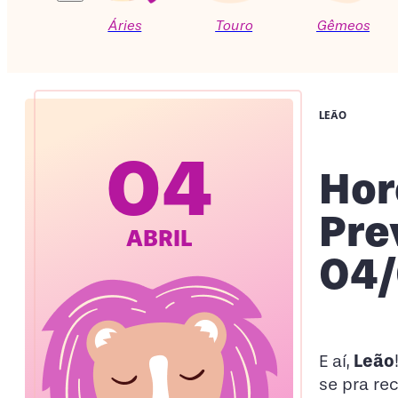
Áries
Touro
Gêmeos
LEÃO
04
Hor
Pre
ABRIL
04/
Leão
E aí,
se pra re