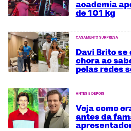
academia apó
de 101 kg
CASAMENTO SURPRESA
Davi Brito se
chora ao sab
pelas redes s
ANTES E DEPOIS
Veja como era
antes da fa
apresentado