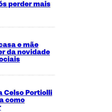
s perder mais
 casa e mãe
er da novidade
ociais
 Celso Portiolli
ma como
r