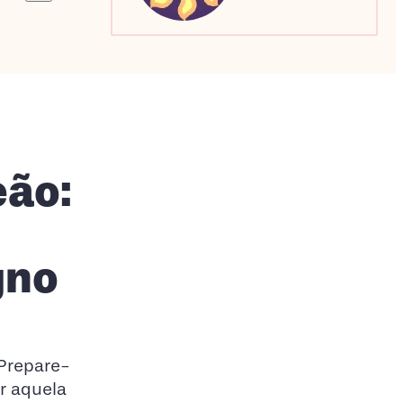
Sagitário
Escorpião
Capricórnio
eão:
gno
. Prepare-
r aquela