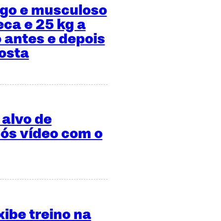
ngo e musculoso
eca e 25 kg a
 antes e depois
osta
 alvo de
ós vídeo com o
xibe treino na