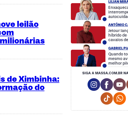
LILIAN MI
Enxaqueca
interrompe
autocuida
a diferenç
ve leilão
ANTÔNIO C
 com
Jetour la
híbrido d
milionárias
cavalos d
GABRIEL P
Quando to
mesmo avi
melhor pil
SIGA A MASSA.COM.BR NA
is de Ximbinha:
Instagram So
Facebo
Y
formação do
Tiktok 