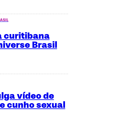
ASIL
 curitibana
niverse Brasil
ulga vídeo de
de cunho sexual