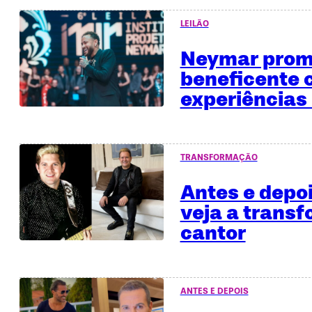
LEILÃO
Neymar promo
beneficente
experiências 
TRANSFORMAÇÃO
Antes e depo
veja a trans
cantor
ANTES E DEPOIS