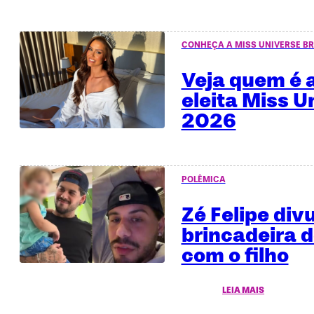
CONHEÇA A MISS UNIVERSE BR
Veja quem é a
eleita Miss U
2026
POLÊMICA
Zé Felipe div
brincadeira 
com o filho
LEIA MAIS