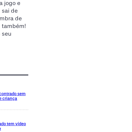
a jogo e
 sai de
embra de
em também!
o seu
encontrado sem
e criança
ado tem vídeo
o