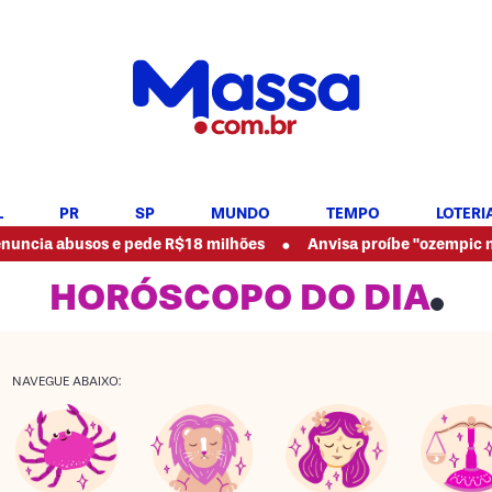
L
PR
SP
MUNDO
TEMPO
LOTERI
•
usos e pede R$18 milhões
Anvisa proíbe "ozempic natural" e 
HORÓSCOPO DO DIA
NAVEGUE ABAIXO: