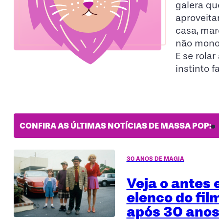
galera qu
aproveita
casa, mar
não monop
E se rola
instinto f
CONFIRA AS ÚLTIMAS NOTÍCIAS DE MASSA POP:
30 ANOS DE MAGIA
Veja o antes 
elenco do fil
após 30 anos