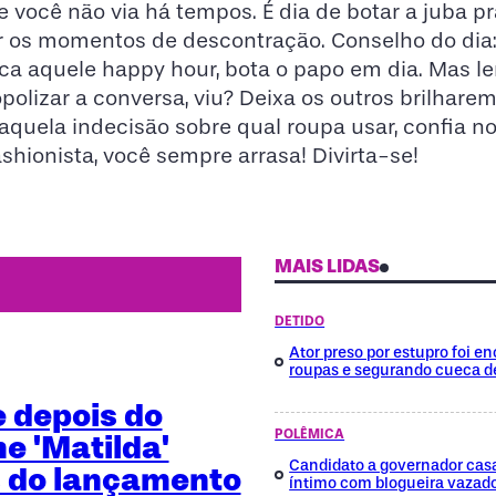
e você não via há tempos. É dia de botar a juba pr
r os momentos de descontração. Conselho do dia:
ca aquele happy hour, bota o papo em dia. Mas l
olizar a conversa, viu? Deixa os outros brilhar
r aquela indecisão sobre qual roupa usar, confia n
ashionista, você sempre arrasa! Divirta-se!
MAIS LIDAS
DETIDO
Ator preso por estupro foi 
roupas e segurando cueca d
e depois do
POLÊMICA
me 'Matilda'
Candidato a governador cas
 do lançamento
íntimo com blogueira vazad