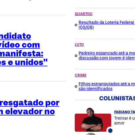
QUARTOU
Resultado da Loteria Federa
(05/08)
ndidato
vídeo com
LUTO
manifesta:
Pedreiro espancado até a mo
discussão com jovem é ident
es e unidos"
CRIME
Filhos estrangulados até a 
são identificados
COLUNISTA
é resgatado por
 elevador no
FABIANO T
Treinar é 
amor