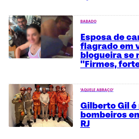
BABADO
Esposa de ca
flagrado em 
blogueira se 
"Firmes, fort
'AQUELE ABRAÇO'
Gilberto Gil 
bombeiros em
RJ