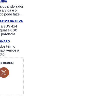
RANDA
: quando a dor
 a vida e o
do pode fazer
a
ARLOS DA SILVA
nça SUV 4x4
e quase 600
e potência
IANARO
dos têm o
ão, vence o
oto
S REDES:
cial Media
ok Social Media
outube Social Media
Twitter Social Media
Social Media
Whatsapp Social Media