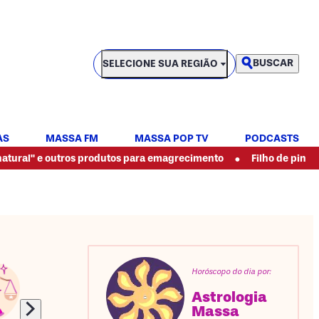
SELECIONE SUA REGIÃO
BUSCAR
SELECIONE SUA REGIÃO
AS
MASSA FM
MASSA POP TV
PODCASTS
•
outros produtos para emagrecimento
Filho de pintor espancado
Horóscopo do dia por:
Astrologia
Massa