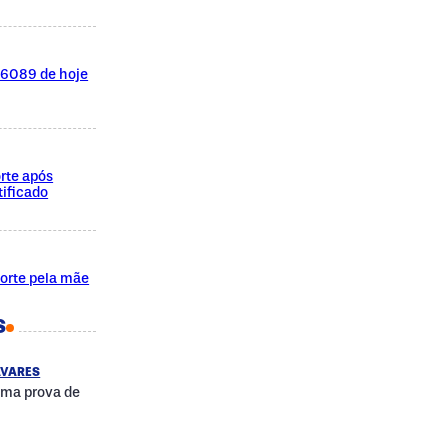
l 6089 de hoje
rte após
ificado
morte pela mãe
S
AVARES
uma prova de