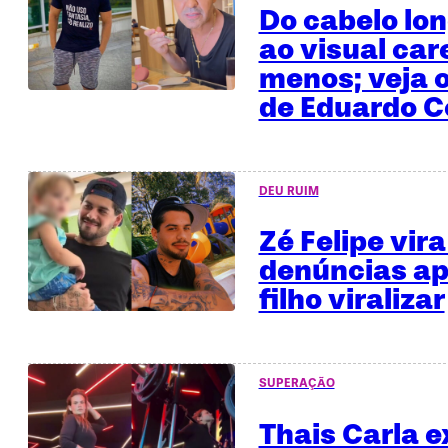
Do cabelo lo
ao visual car
menos; veja o
de Eduardo C
DEU RUIM
Zé Felipe vira
denúncias ap
filho viralizar
SUPERAÇÃO
Thais Carla e