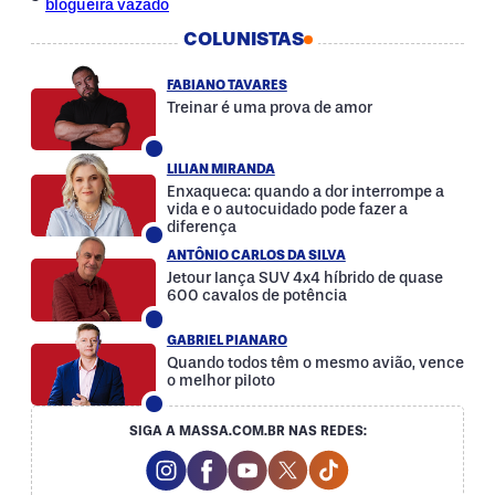
blogueira vazado
COLUNISTAS
FABIANO TAVARES
Treinar é uma prova de amor
LILIAN MIRANDA
Enxaqueca: quando a dor interrompe a
vida e o autocuidado pode fazer a
diferença
ANTÔNIO CARLOS DA SILVA
Jetour lança SUV 4x4 híbrido de quase
600 cavalos de potência
GABRIEL PIANARO
Quando todos têm o mesmo avião, vence
o melhor piloto
SIGA A MASSA.COM.BR NAS REDES:
Instagram Social Media
Facebook Social Media
Youtube Social Media
Twitter Social Media
Tiktok Social Med