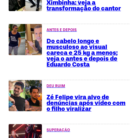
Ximbinha: veja a
transformação do cantor
ANTES E DEPOIS
Do cabelo longo e
musculoso ao visual
careca e 25 kg a menos;
veja o antes e depois de
Eduardo Costa
DEU RUIM
Zé Felipe vira alvo de
denúncias após vídeo com
o filho viralizar
SUPERAÇÃO