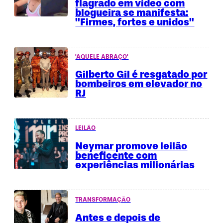
flagrado em vídeo com
blogueira se manifesta:
"Firmes, fortes e unidos"
'AQUELE ABRAÇO'
Gilberto Gil é resgatado por
bombeiros em elevador no
RJ
LEILÃO
Neymar promove leilão
beneficente com
experiências milionárias
TRANSFORMAÇÃO
Antes e depois de