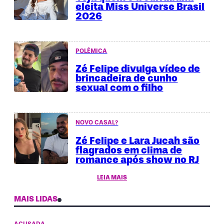
eleita Miss Universe Brasil
2026
POLÊMICA
Zé Felipe divulga vídeo de
brincadeira de cunho
sexual com o filho
NOVO CASAL?
Zé Felipe e Lara Jucah são
flagrados em clima de
romance após show no RJ
LEIA MAIS
MAIS LIDAS