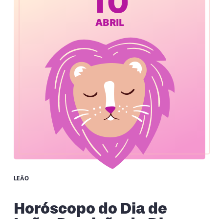
10
ABRIL
LEÃO
Horóscopo do Dia de