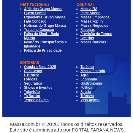
INSTITUCIONAL!
CONFIRA!
Afiliados Grupo Massa
Massa FM
Quem Somos
Rede Massa
Expediente Grupo Massa
Massa Empregos
Fale Conosco
Massa Pop TV
Notícias do Grupo Massa
Massa Negócios
Trabalhe Conosco
Receitas
Falha de Sinal - Rede
Previsão do Tempo
Massa
Loterias
Relatório Transparência e
Massa Notícias
Igualdade
Política de Privacidade
EDITORIAS
Outubro Rosa 2025
Turismo
Concursos
Massa Energia
É Bizarro
Agro
Fofocas
Economia
Segurança
Gastronomia
Shows e Eventos
Política
Televisão
Saúde
Tá Barato
Trânsito
Tempo e Clima
Vida Animal
dia
 Media
al Media
ocial Media
Massa.com.br © 2026. Todos os direitos reservados.
Este site é administrado por PORTAL PARANA NEWS
ia
ial Media