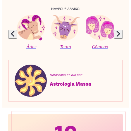
NAVEGUE ABAIXO:
Áries
Touro
Gêmeos
C
Horóscopo do dia por:
Astrologia Massa