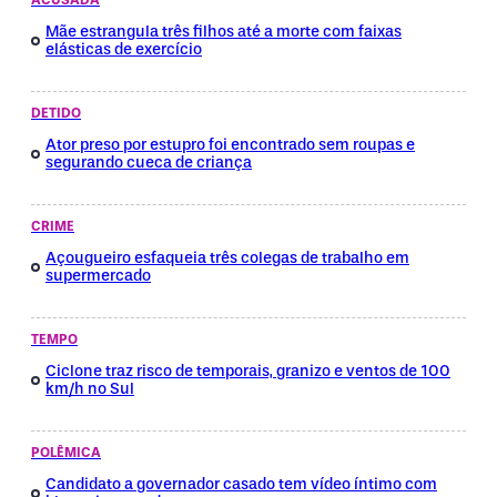
ACUSADA
Mãe estrangula três filhos até a morte com faixas
elásticas de exercício
DETIDO
Ator preso por estupro foi encontrado sem roupas e
segurando cueca de criança
CRIME
Açougueiro esfaqueia três colegas de trabalho em
supermercado
TEMPO
Ciclone traz risco de temporais, granizo e ventos de 100
km/h no Sul
POLÊMICA
Candidato a governador casado tem vídeo íntimo com