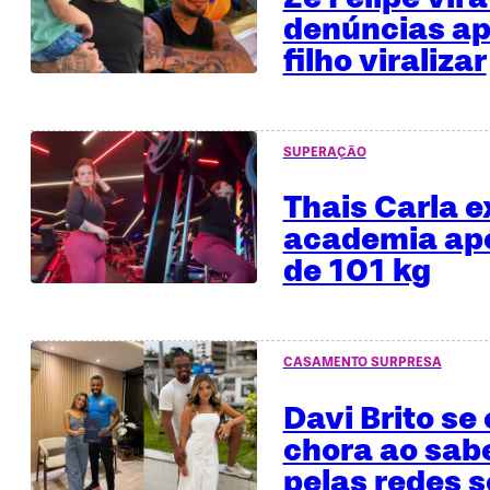
denúncias ap
filho viralizar
SUPERAÇÃO
Thais Carla e
academia apó
de 101 kg
CASAMENTO SURPRESA
Davi Brito se
chora ao sab
pelas redes s