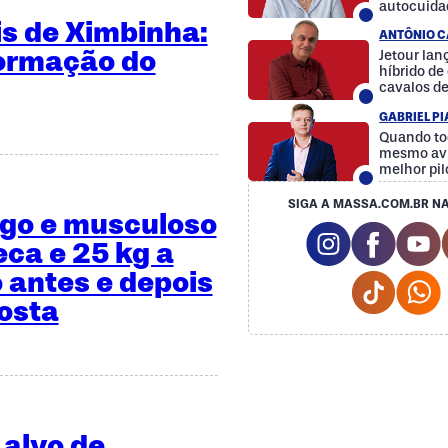
autocuida
a diferenç
is de Ximbinha:
ANTÔNIO C
formação do
Jetour la
híbrido d
cavalos d
GABRIEL P
Quando to
mesmo avi
melhor pil
SIGA A MASSA.COM.BR NA
ngo e musculoso
Instagram So
Facebo
Y
eca e 25 kg a
 antes e depois
Tiktok 
osta
 alvo de