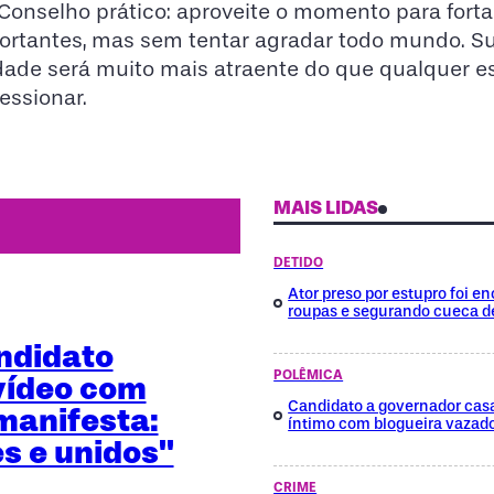
 Conselho prático: aproveite o momento para forta
ortantes, mas sem tentar agradar todo mundo. S
dade será muito mais atraente do que qualquer e
essionar.
MAIS LIDAS
DETIDO
Ator preso por estupro foi 
roupas e segurando cueca d
ndidato
POLÊMICA
vídeo com
Candidato a governador cas
manifesta:
íntimo com blogueira vazad
es e unidos"
CRIME