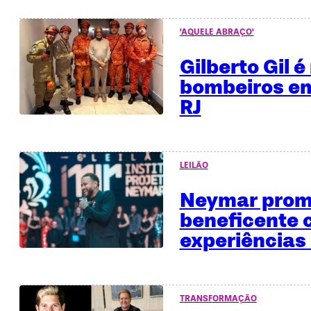
'AQUELE ABRAÇO'
Gilberto Gil 
bombeiros em
RJ
LEILÃO
Neymar promo
beneficente
experiências 
TRANSFORMAÇÃO