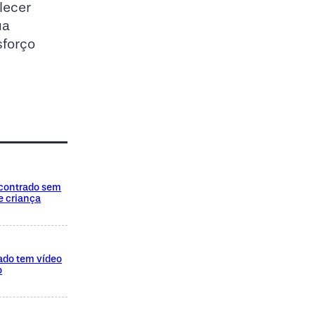
lecer
ua
sforço
encontrado sem
e criança
ado tem vídeo
o