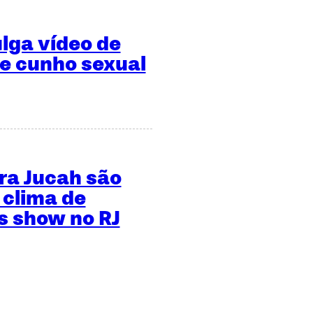
ulga vídeo de
de cunho sexual
ara Jucah são
 clima de
 show no RJ