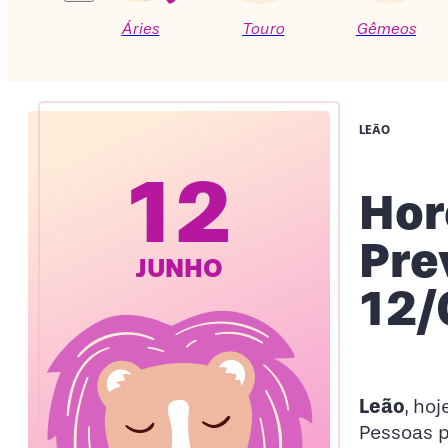
Áries
Touro
Gêmeos
LEÃO
12
Hor
Pre
JUNHO
12/
Leão
, ho
Pessoas p