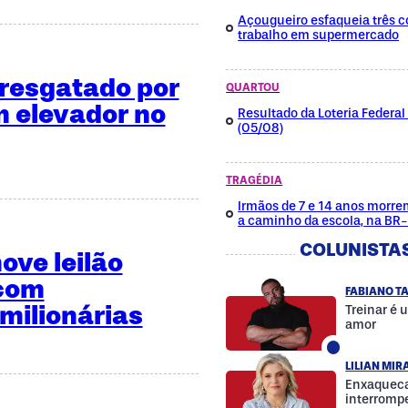
Açougueiro esfaqueia três c
trabalho em supermercado
é resgatado por
QUARTOU
 elevador no
Resultado da Loteria Federa
(05/08)
TRAGÉDIA
Irmãos de 7 e 14 anos morre
a caminho da escola, na BR
COLUNISTA
ve leilão
 com
FABIANO T
milionárias
Treinar é 
amor
LILIAN MI
Enxaqueca
interrompe