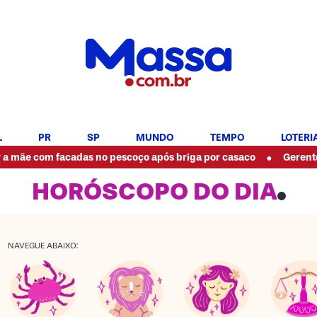
L
PR
SP
MUNDO
TEMPO
LOTERI
•
 facadas no pescoço após briga por casaco
Gerente de famosa
HORÓSCOPO DO DIA
NAVEGUE ABAIXO: