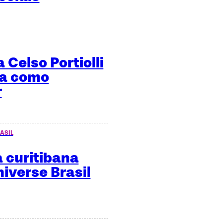
 Celso Portiolli
ma como
r
ASIL
 curitibana
niverse Brasil