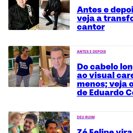
Antes e depo
veja a trans
cantor
ANTES E DEPOIS
Do cabelo lo
ao visual car
menos; veja o
de Eduardo C
DEU RUIM
Zé Felipe vira