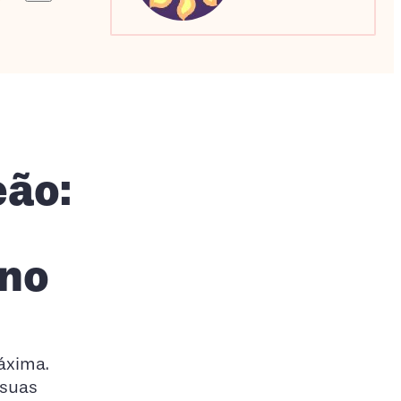
Sagitário
Escorpião
Capricórnio
eão:
gno
áxima.
 suas