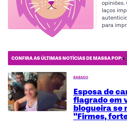
opiniões.
laços imp
autentici
para impr
CONFIRA AS ÚLTIMAS NOTÍCIAS DE MASSA POP:
BABADO
Esposa de ca
flagrado em 
blogueira se 
"Firmes, fort