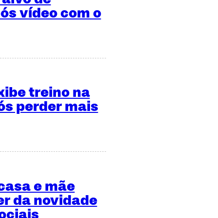
ós vídeo com o
xibe treino na
s perder mais
 casa e mãe
er da novidade
ociais