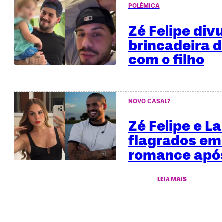
POLÊMICA
Zé Felipe div
brincadeira 
com o filho
NOVO CASAL?
Zé Felipe e L
flagrados em
romance após
LEIA MAIS