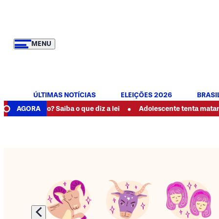
MENU
ÚLTIMAS NOTÍCIAS
ELEIÇÕES 2026
BRASI
•
riado? Saiba o que diz a lei
AGORA
Adolescente tenta matar a mãe com