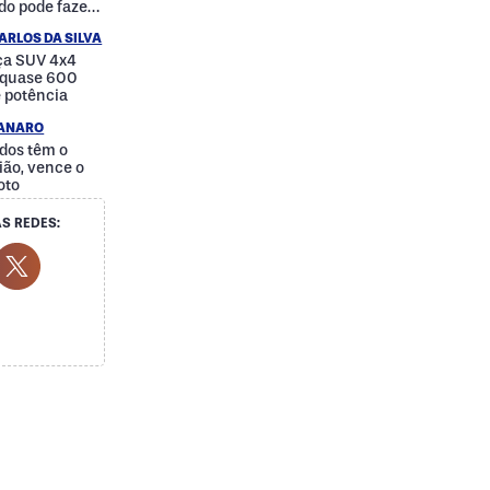
do pode fazer
a
ARLOS DA SILVA
nça SUV 4x4
e quase 600
e potência
IANARO
dos têm o
ão, vence o
oto
S REDES:
cial Media
ok Social Media
outube Social Media
Twitter Social Media
Social Media
Whatsapp Social Media