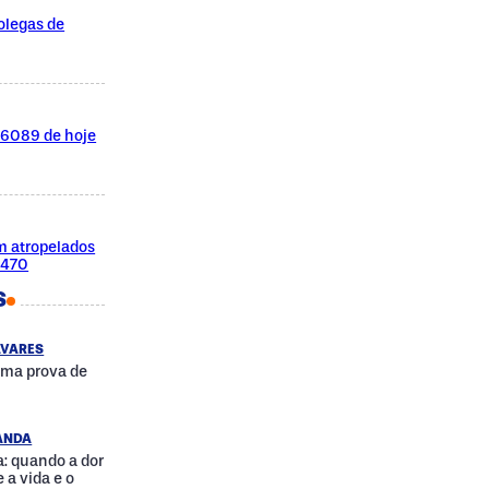
olegas de
l 6089 de hoje
m atropelados
-470
S
AVARES
uma prova de
RANDA
: quando a dor
 a vida e o