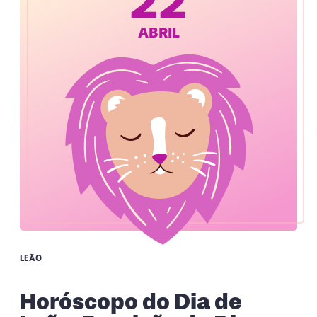
22
ABRIL
LEÃO
Horóscopo do Dia de