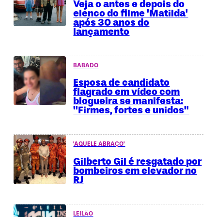
Veja o antes e depois do
elenco do filme 'Matilda'
após 30 anos do
lançamento
BABADO
Esposa de candidato
flagrado em vídeo com
blogueira se manifesta:
"Firmes, fortes e unidos"
'AQUELE ABRAÇO'
Gilberto Gil é resgatado por
bombeiros em elevador no
RJ
LEILÃO