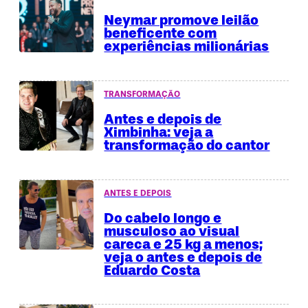
Neymar promove leilão
beneficente com
experiências milionárias
TRANSFORMAÇÃO
Antes e depois de
Ximbinha: veja a
transformação do cantor
ANTES E DEPOIS
Do cabelo longo e
musculoso ao visual
careca e 25 kg a menos;
veja o antes e depois de
Eduardo Costa