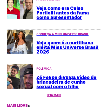
Veja como era Celso
Portiolli antes da fama
como apresentador
CONHEÇA A MISS UNIVERSE BRASIL
Veja quem é a curitibana
eleita Miss Universe Brasil
2026
POLÊMICA
Zé Felipe divulga vídeo de
brincadeira de cunho
sexual com o filho
LEIA MAIS
MAIS LIDAS