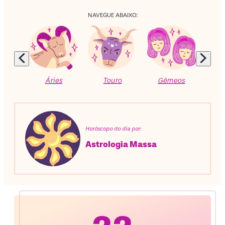
NAVEGUE ABAIXO:
Áries
Touro
Gêmeos
C
Horóscopo do dia por:
Astrologia Massa