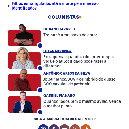
Filhos estrangulados até a morte pela mãe são
identificados
COLUNISTAS
FABIANO TAVARES
Treinar é uma prova de amor
LILIAN MIRANDA
Enxaqueca: quando a dor interrompe a
vida e o autocuidado pode fazer a
diferença
ANTÔNIO CARLOS DA SILVA
Jetour lança SUV 4x4 híbrido de quase
600 cavalos de potência
GABRIEL PIANARO
Quando todos têm o mesmo avião, vence
o melhor piloto
SIGA A MASSA.COM.BR NAS REDES:
Instagram Social Media
Facebook Social Media
Youtube Social Media
Twitter Social Media
Tiktok Social Med