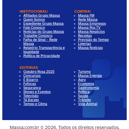
INSTITUCIONAL!
CONFIRA!
Afiliados Grupo Massa
Massa FM
Quem Somos
Rede Massa
Expediente Grupo Massa
Massa Empregos
Fale Conosco
Massa Pop TV
Notícias do Grupo Massa
Massa Negócios
Trabalhe Conosco
Receitas
Falha de Sinal - Rede
Previsão do Tempo
Massa
Loterias
Relatório Transparência e
Massa Notícias
Igualdade
Política de Privacidade
EDITORIAS
Outubro Rosa 2025
Turismo
Concursos
Massa Energia
É Bizarro
Agro
Fofocas
Economia
Segurança
Gastronomia
Shows e Eventos
Política
Televisão
Saúde
Tá Barato
Trânsito
Tempo e Clima
Vida Animal
dia
 Media
al Media
ocial Media
Massa.com.br © 2026. Todos os direitos reservados.