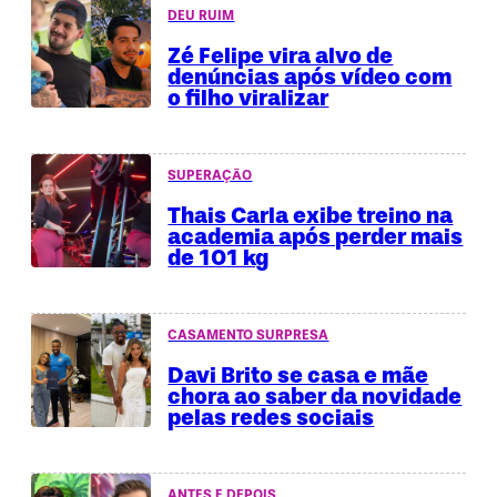
DEU RUIM
Zé Felipe vira alvo de
denúncias após vídeo com
o filho viralizar
SUPERAÇÃO
Thais Carla exibe treino na
academia após perder mais
de 101 kg
CASAMENTO SURPRESA
Davi Brito se casa e mãe
chora ao saber da novidade
pelas redes sociais
ANTES E DEPOIS