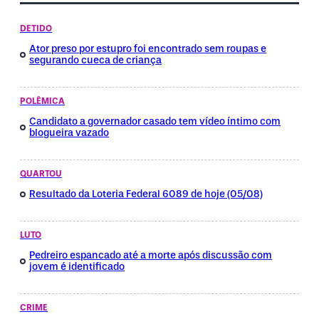
DETIDO
Ator preso por estupro foi encontrado sem roupas e
segurando cueca de criança
POLÊMICA
Candidato a governador casado tem vídeo íntimo com
blogueira vazado
QUARTOU
Resultado da Loteria Federal 6089 de hoje (05/08)
LUTO
Pedreiro espancado até a morte após discussão com
jovem é identificado
CRIME