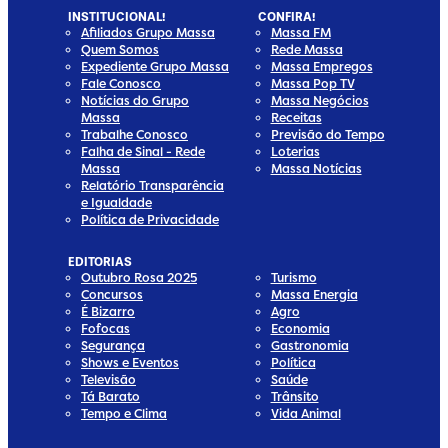
INSTITUCIONAL!
CONFIRA!
Afiliados Grupo Massa
Massa FM
Quem Somos
Rede Massa
Expediente Grupo Massa
Massa Empregos
Fale Conosco
Massa Pop TV
Notícias do Grupo
Massa Negócios
Massa
Receitas
Trabalhe Conosco
Previsão do Tempo
Falha de Sinal - Rede
Loterias
Massa
Massa Notícias
Relatório Transparência
e Igualdade
Política de Privacidade
EDITORIAS
Outubro Rosa 2025
Turismo
Concursos
Massa Energia
É Bizarro
Agro
Fofocas
Economia
Segurança
Gastronomia
Shows e Eventos
Política
Televisão
Saúde
Tá Barato
Trânsito
Tempo e Clima
Vida Animal