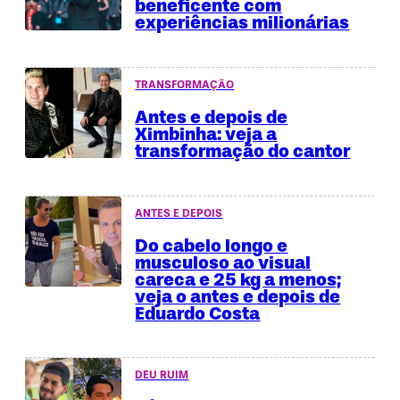
beneficente com
experiências milionárias
TRANSFORMAÇÃO
Antes e depois de
Ximbinha: veja a
transformação do cantor
ANTES E DEPOIS
Do cabelo longo e
musculoso ao visual
careca e 25 kg a menos;
veja o antes e depois de
Eduardo Costa
DEU RUIM