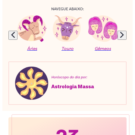
NAVEGUE ABAIXO:
Áries
Touro
Gêmeos
C
Horóscopo do dia por:
Astrologia Massa