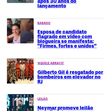
após 30 anos do
lançamento
BABADO
Esposa de candidato
flagrado em vídeo com
blogueira se manifesta:
"Firmes, fortes e unidos"
'AQUELE ABRAÇO'
Gilberto Gil é resgatado por
bombeiros em elevador no
RJ
LEILÃO
Neymar promove leilão