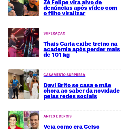
Zé Felipe vira alvo de
denúncias após vídeo com
o filho viralizar
SUPERAÇÃO
Thais Carla exibe treino na
academia após perder mais
de 101 kg
CASAMENTO SURPRESA
Davi Brito se casa e mãe
chora ao saber da novidade
pelas redes sociais
ANTES E DEPOIS
Veja como era Celso