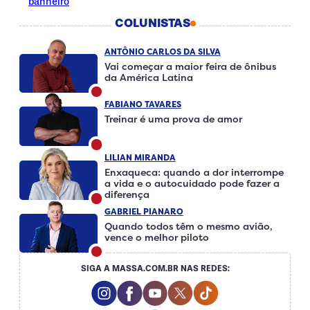
banheiro
COLUNISTAS
ANTÔNIO CARLOS DA SILVA
Vai começar a maior feira de ônibus
da América Latina
FABIANO TAVARES
Treinar é uma prova de amor
LILIAN MIRANDA
Enxaqueca: quando a dor interrompe
a vida e o autocuidado pode fazer a
diferença
GABRIEL PIANARO
Quando todos têm o mesmo avião,
vence o melhor piloto
SIGA A MASSA.COM.BR NAS REDES:
Instagram Social Media
Facebook Social Media
Youtube Social Media
Twitter Social Media
Tiktok Social Me