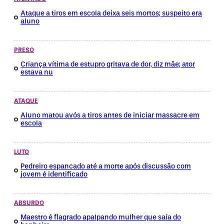
Ataque a tiros em escola deixa seis mortos; suspeito era
aluno
PRESO
Criança vítima de estupro gritava de dor, diz mãe; ator
estava nu
ATAQUE
Aluno matou avós a tiros antes de iniciar massacre em
escola
LUTO
Pedreiro espancado até a morte após discussão com
jovem é identificado
ABSURDO
Maestro é flagrado apalpando mulher que saía do