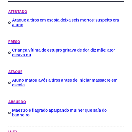
ATENTADO
Ataque a tiros em escola deixa seis mortos; suspeito era
aluno
PRESO
Criança vítima de estupro gritava de dor, diz mãe; ator
estava nu
ATAQUE
Aluno matou avós a tiros antes de iniciar massacre em
escola
ABSURDO
Maestro é flagrado apalpando mulher que saía do
banheiro