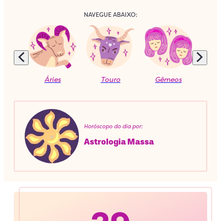
NAVEGUE ABAIXO:
Áries
Touro
Gêmeos
C
Horóscopo do dia por:
Astrologia Massa