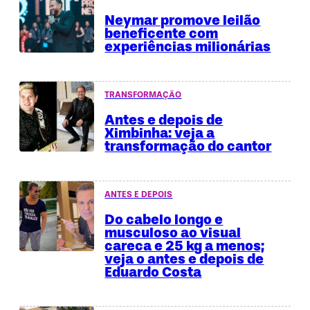
Neymar promove leilão
beneficente com
experiências milionárias
TRANSFORMAÇÃO
Antes e depois de
Ximbinha: veja a
transformação do cantor
ANTES E DEPOIS
Do cabelo longo e
musculoso ao visual
careca e 25 kg a menos;
veja o antes e depois de
Eduardo Costa