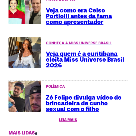
Veja como era Celso
Portiolli antes da fama
como apresentador
CONHEÇA A MISS UNIVERSE BRASIL
Veja quem é a curitibana
eleita Miss Universe Brasil
2026
POLÊMICA
Zé Felipe divulga vídeo de
brincadeira de cunho
sexual com o filho
LEIA MAIS
MAIS LIDAS