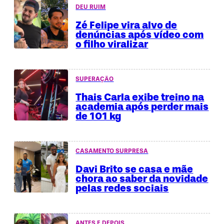
DEU RUIM
Zé Felipe vira alvo de
denúncias após vídeo com
o filho viralizar
SUPERAÇÃO
Thais Carla exibe treino na
academia após perder mais
de 101 kg
CASAMENTO SURPRESA
Davi Brito se casa e mãe
chora ao saber da novidade
pelas redes sociais
ANTES E DEPOIS