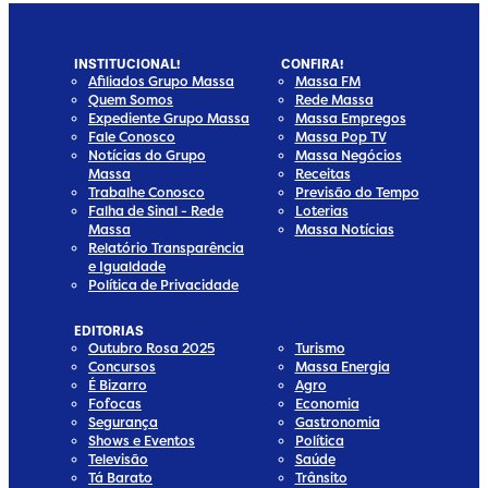
INSTITUCIONAL!
CONFIRA!
Afiliados Grupo Massa
Massa FM
Quem Somos
Rede Massa
Expediente Grupo Massa
Massa Empregos
Fale Conosco
Massa Pop TV
Notícias do Grupo
Massa Negócios
Massa
Receitas
Trabalhe Conosco
Previsão do Tempo
Falha de Sinal - Rede
Loterias
Massa
Massa Notícias
Relatório Transparência
e Igualdade
Política de Privacidade
EDITORIAS
Outubro Rosa 2025
Turismo
Concursos
Massa Energia
É Bizarro
Agro
Fofocas
Economia
Segurança
Gastronomia
Shows e Eventos
Política
Televisão
Saúde
Tá Barato
Trânsito