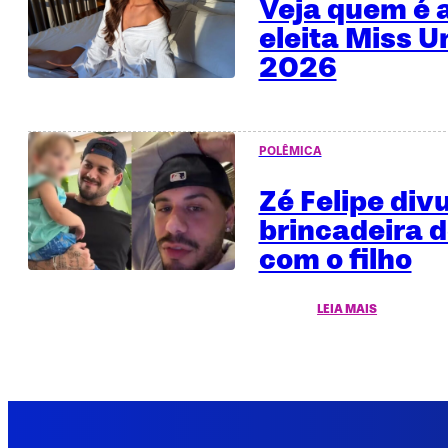
Veja quem é a
eleita Miss U
2026
POLÊMICA
Zé Felipe div
brincadeira 
com o filho
LEIA MAIS