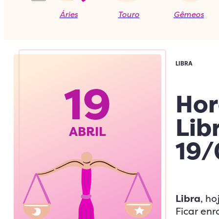
Áries
Touro
Gêmeos
LIBRA
19
Hor
Lib
ABRIL
19/
Libra
, h
Ficar enr