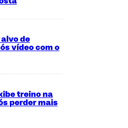
osta
 alvo de
ós vídeo com o
xibe treino na
s perder mais