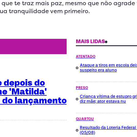
o que te traz mais paz, mesmo que não agrade
ua tranquilidade vem primeiro.
MAIS LIDAS
ATENTADO
Ataque a tiros em escola dei
suspeito era aluno
e depois do
PRESO
me 'Matilda'
Criança vítima de estupro gri
 do lançamento
diz mãe; ator estava nu
QUARTOU
Resultado da Loteria Federa
(05/08)