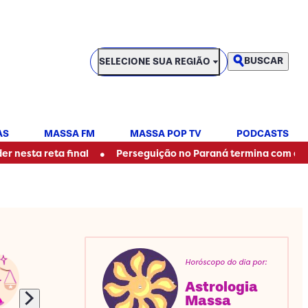
SELECIONE SUA REGIÃO
BUSCAR
SELECIONE SUA REGIÃO
AS
MASSA FM
MASSA POP TV
PODCASTS
•
ta final
Perseguição no Paraná termina com acidente imp
Horóscopo do dia por:
Astrologia
Massa