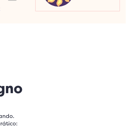
a
Sagitário
Escorpião
Capricórnio
gno
tando.
rático: