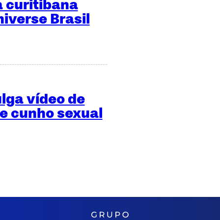
 curitibana
niverse Brasil
ulga vídeo de
de cunho sexual