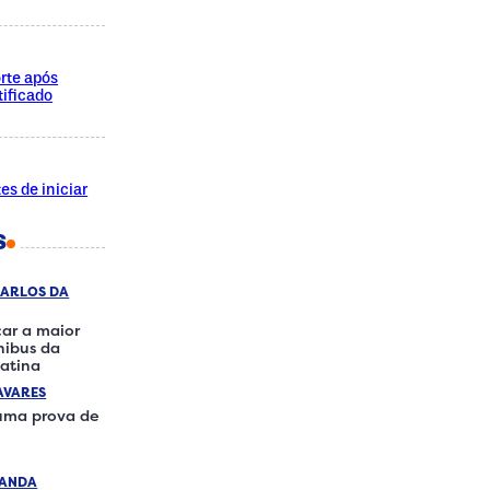
rte após
ificado
es de iniciar
S
CARLOS DA
ar a maior
ônibus da
atina
AVARES
 uma prova de
RANDA