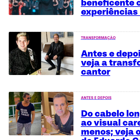
beneficente
experiências 
TRANSFORMAÇÃO
Antes e depo
veja a trans
cantor
ANTES E DEPOIS
Do cabelo lo
ao visual car
menos; veja o