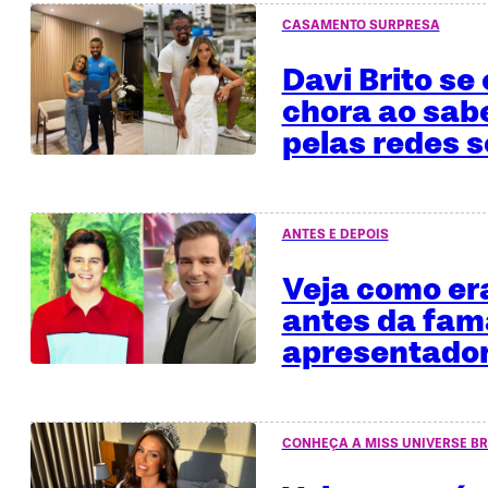
CASAMENTO SURPRESA
Davi Brito se
chora ao sab
pelas redes s
ANTES E DEPOIS
Veja como era
antes da fa
apresentado
CONHEÇA A MISS UNIVERSE BR