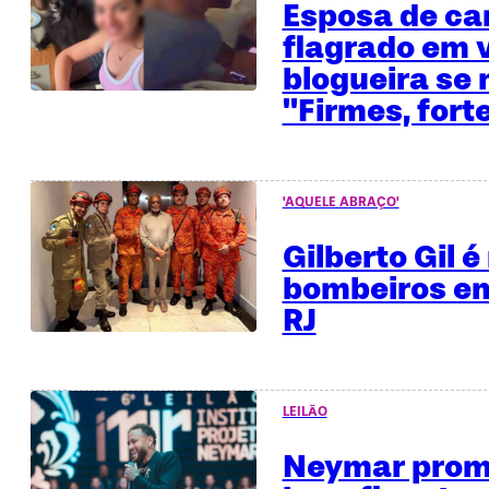
Esposa de ca
flagrado em 
blogueira se 
"Firmes, fort
'AQUELE ABRAÇO'
Gilberto Gil 
bombeiros em
RJ
LEILÃO
Neymar promo