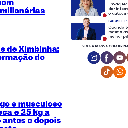
 com
Enxaquec
milionárias
dor inter
o autocu
fazer a d
GABRIEL P
Quando t
mesmo av
melhor pi
is de Ximbinha:
SIGA A MASSA.COM.BR NA
Instagram S
Facebo
formação do
Tiktok
ngo e musculoso
eca e 25 kg a
 antes e depois