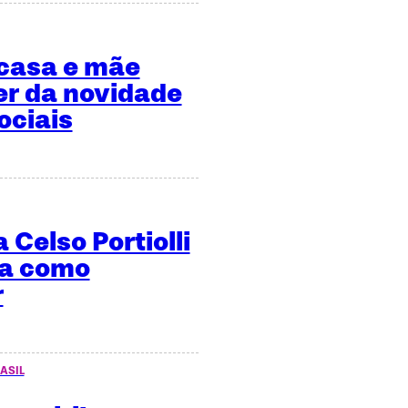
 casa e mãe
er da novidade
ociais
 Celso Portiolli
ma como
r
ASIL