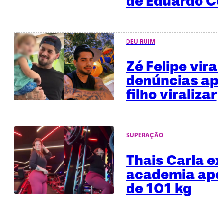
de Eduardo C
DEU RUIM
Zé Felipe vira
denúncias ap
filho viralizar
SUPERAÇÃO
Thais Carla e
academia apó
de 101 kg