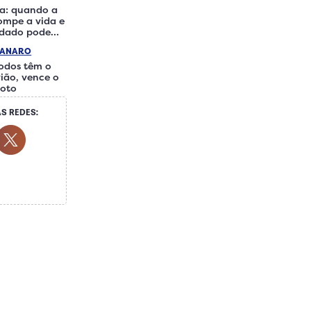
a: quando a
rompe a vida e
idado pode
iferença
IANARO
odos têm o
ião, vence o
loto
S REDES:
ocial Media
ok Social Media
Youtube Social Media
Twitter Social Media
 Social Media
Whatsapp Social Media