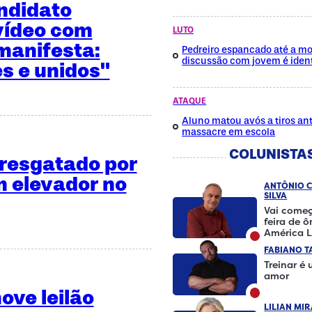
ndidato
vídeo com
LUTO
manifesta:
Pedreiro espancado até a mo
discussão com jovem é ident
es e unidos"
ATAQUE
Aluno matou avós a tiros ant
massacre em escola
COLUNISTA
é resgatado por
 elevador no
ANTÔNIO 
SILVA
Vai começ
feira de 
América L
FABIANO T
Treinar é
amor
ve leilão
LILIAN MI