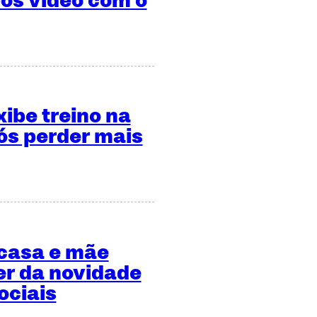
ós vídeo com o
xibe treino na
s perder mais
 casa e mãe
er da novidade
ociais