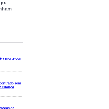
go:
anham
té a morte com
encontrado sem
e criança
olegas de