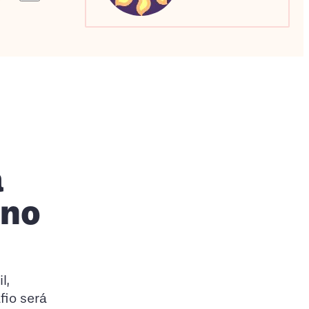
Sagitário
Escorpião
Capricórnio
a
gno
l,
fio será