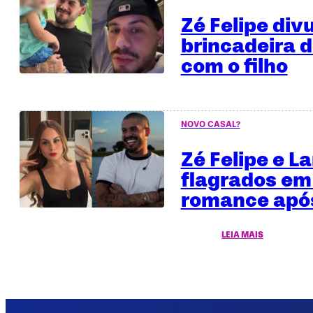
Zé Felipe div
brincadeira 
com o filho
NOVO CASAL?
Zé Felipe e L
flagrados em
romance após
LEIA MAIS