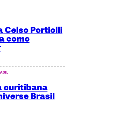
 Celso Portiolli
ma como
r
ASIL
 curitibana
niverse Brasil