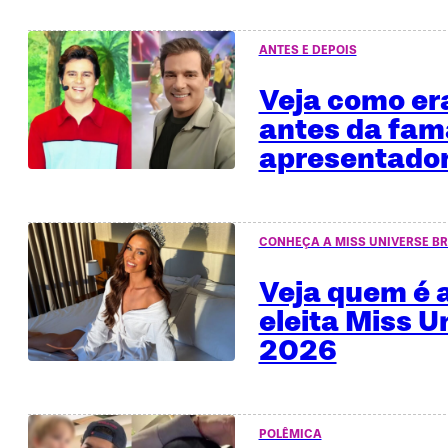
ANTES E DEPOIS
Veja como era
antes da fa
apresentado
CONHEÇA A MISS UNIVERSE BR
Veja quem é a
eleita Miss U
2026
POLÊMICA