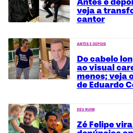
Antes e depo
veja a trans
cantor
ANTES E DEPOIS
Do cabelo lo
ao visual car
menos; veja o
de Eduardo C
DEU RUIM
Zé Felipe vira