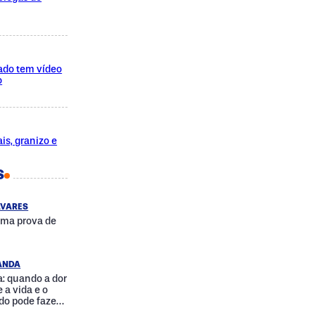
ado tem vídeo
o
is, granizo e
S
AVARES
uma prova de
RANDA
: quando a dor
 a vida e o
do pode fazer
a