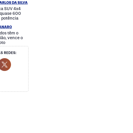
ARLOS DA SILVA
nça SUV 4x4
e quase 600
e potência
IANARO
dos têm o
ão, vence o
oto
S REDES:
cial Media
ok Social Media
outube Social Media
Twitter Social Media
Social Media
Whatsapp Social Media