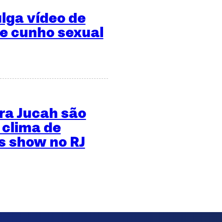
ulga vídeo de
de cunho sexual
ara Jucah são
 clima de
 show no RJ