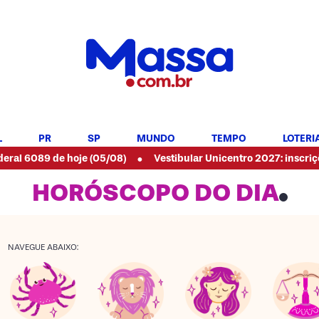
L
PR
SP
MUNDO
TEMPO
LOTERI
•
 de hoje (05/08)
Vestibular Unicentro 2027: inscrições aberta
HORÓSCOPO DO DIA
NAVEGUE ABAIXO: