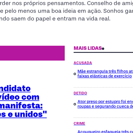
rder nos próprios pensamentos. Conselho de ami
me pelo menos uma boa ideia em ação. Sonhos g
ndo saem do papel e entram na vida real.
MAIS LIDAS
ACUSADA
Mãe estrangula três filhos a
faixas elásticas de exercício
ndidato
DETIDO
vídeo com
Ator preso por estupro foi 
manifesta:
roupas e segurando cueca d
es e unidos"
CRIME
Açougueiro esfaqueia três c