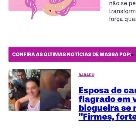
não se pe
transfor
força qua
CONFIRA AS ÚLTIMAS NOTÍCIAS DE MASSA POP:
BABADO
Esposa de ca
flagrado em 
blogueira se 
"Firmes, fort