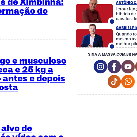
is de Ximbinha:
ANTÔNIO C
formação do
Jetour la
híbrido d
cavalos d
GABRIEL P
Quando to
mesmo avi
melhor pil
SIGA A MASSA.COM.BR NA
ngo e musculoso
Instagram So
Facebo
Y
eca e 25 kg a
 antes e depois
Tiktok 
osta
 alvo de