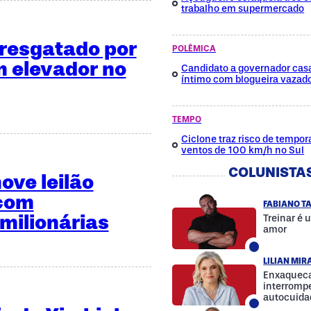
trabalho em supermercado
é resgatado por
POLÊMICA
 elevador no
Candidato a governador cas
íntimo com blogueira vazad
TEMPO
Ciclone traz risco de tempora
ventos de 100 km/h no Sul
COLUNISTA
ve leilão
 com
FABIANO T
milionárias
Treinar é 
amor
LILIAN MI
Enxaqueca
interrompe
autocuida
a diferenç