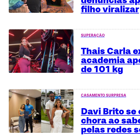
denúncias ap
filho viralizar
SUPERAÇÃO
Thais Carla e
academia apó
de 101 kg
CASAMENTO SURPRESA
Davi Brito se
chora ao sab
pelas redes s