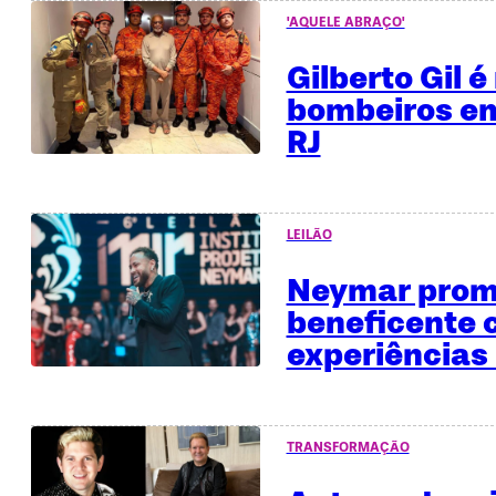
'AQUELE ABRAÇO'
Gilberto Gil 
bombeiros em
RJ
LEILÃO
Neymar promo
beneficente
experiências 
TRANSFORMAÇÃO