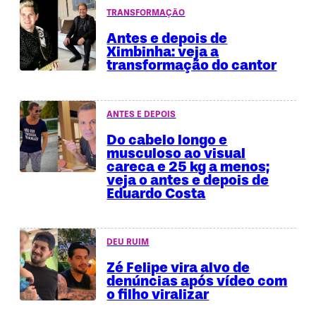
TRANSFORMAÇÃO
Antes e depois de
Ximbinha: veja a
transformação do cantor
ANTES E DEPOIS
Do cabelo longo e
musculoso ao visual
careca e 25 kg a menos;
veja o antes e depois de
Eduardo Costa
DEU RUIM
Zé Felipe vira alvo de
denúncias após vídeo com
o filho viralizar