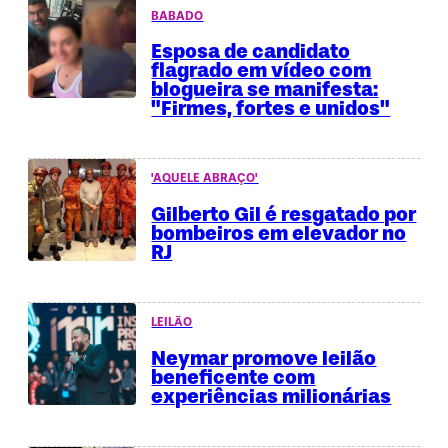
BABADO
Esposa de candidato
flagrado em vídeo com
blogueira se manifesta:
"Firmes, fortes e unidos"
'AQUELE ABRAÇO'
Gilberto Gil é resgatado por
bombeiros em elevador no
RJ
LEILÃO
Neymar promove leilão
beneficente com
experiências milionárias