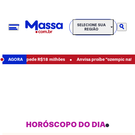
SELECIONE SUA REGIÃO
SELECIONE SUA
REGIÃO
•
abusos e pede R$18 milhões
AGORA
Anvisa proíbe "ozempic natural" 
HORÓSCOPO DO DIA