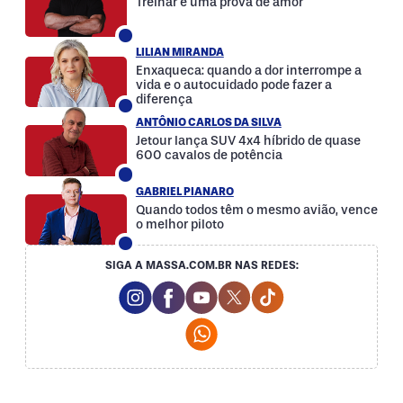
Treinar é uma prova de amor
LILIAN MIRANDA
Enxaqueca: quando a dor interrompe a
vida e o autocuidado pode fazer a
diferença
ANTÔNIO CARLOS DA SILVA
Jetour lança SUV 4x4 híbrido de quase
600 cavalos de potência
GABRIEL PIANARO
Quando todos têm o mesmo avião, vence
o melhor piloto
SIGA A MASSA.COM.BR NAS REDES:
Instagram Social Media
Facebook Social Media
Youtube Social Media
Twitter Social Media
Tiktok Social Med
Whatsapp Social Media