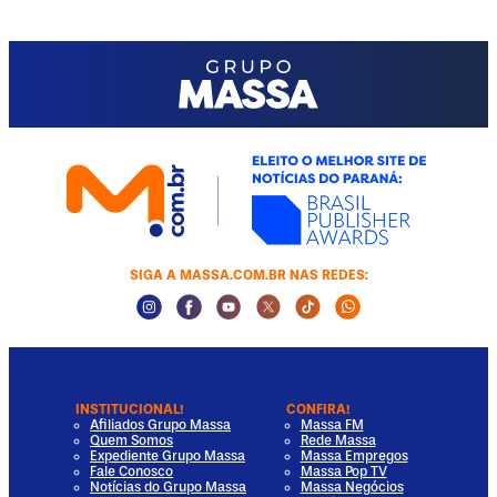
SIGA A MASSA.COM.BR NAS REDES:
Instagram Social Media
Facebook Social Media
Youtube Social Media
Twitter Social Media
Tiktok Social Media
Whatsapp Socia
INSTITUCIONAL!
CONFIRA!
Afiliados Grupo Massa
Massa FM
Quem Somos
Rede Massa
Expediente Grupo Massa
Massa Empregos
Fale Conosco
Massa Pop TV
Notícias do Grupo Massa
Massa Negócios