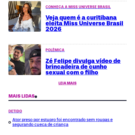
CONHEÇA A MISS UNIVERSE BRASIL
Veja quem é a curitibana
eleita Miss Universe Brasil
2026
POLÊMICA
Zé Felipe divulga vídeo de
brincadeira de cunho
sexual com o filho
LEIA MAIS
MAIS LIDAS
DETIDO
Ator preso por estupro foi encontrado sem roupas e
segurando cueca de criança