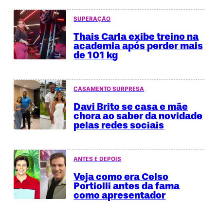
SUPERAÇÃO
Thais Carla exibe treino na
academia após perder mais
de 101 kg
CASAMENTO SURPRESA
Davi Brito se casa e mãe
chora ao saber da novidade
pelas redes sociais
ANTES E DEPOIS
Veja como era Celso
Portiolli antes da fama
como apresentador