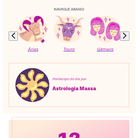
NAVEGUE ABAIXO:
Áries
Touro
Gêmeos
C
Horóscopo do dia por:
Astrologia Massa