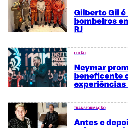
Gilberto Gil 
bombeiros em
RJ
LEILÃO
Neymar promo
beneficente
experiências 
TRANSFORMAÇÃO
Antes e depo