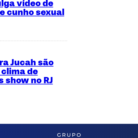
ulga vídeo de
de cunho sexual
ara Jucah são
 clima de
 show no RJ