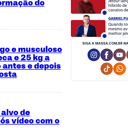
formação do
Jetour la
híbrido d
cavalos d
GABRIEL P
Quando to
mesmo avi
melhor pil
SIGA A MASSA.COM.BR NA
ngo e musculoso
Instagram So
Facebo
Y
eca e 25 kg a
 antes e depois
Tiktok 
osta
 alvo de
ós vídeo com o