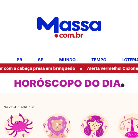
L
PR
SP
MUNDO
TEMPO
LOTERI
•
abeça presa em brinquedo
Alerta vermelho! Ciclone ganha forç
HORÓSCOPO DO DIA
NAVEGUE ABAIXO: