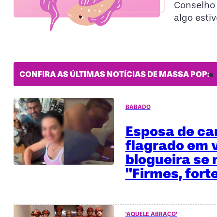
Conselho 
algo esti
CONFIRA AS ÚLTIMAS NOTÍCIAS DE MASSA POP:
BABADO
Esposa de ca
flagrado em 
blogueira se 
"Firmes, fort
'AQUELE ABRAÇO'