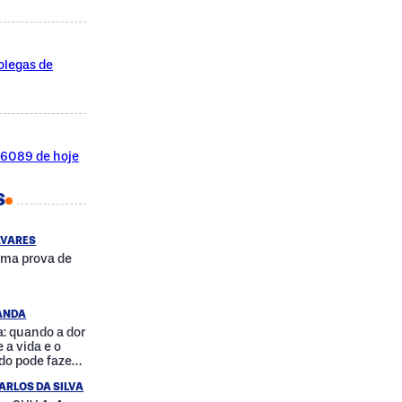
olegas de
l 6089 de hoje
S
AVARES
uma prova de
RANDA
: quando a dor
 a vida e o
do pode fazer
a
ARLOS DA SILVA