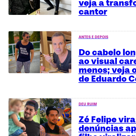
veja a trans
cantor
ANTES E DEPOIS
Do cabelo lo
ao visual car
menos; veja o
de Eduardo C
DEU RUIM
Zé Felipe vira
denúncias ap