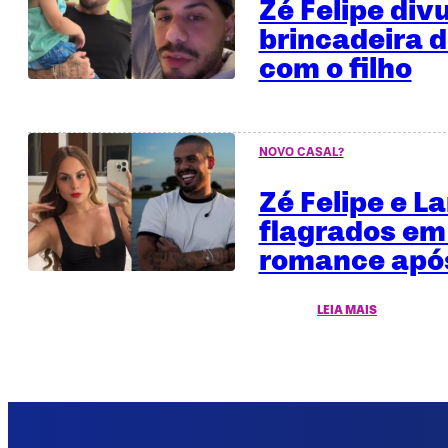
Zé Felipe div
brincadeira 
com o filho
NOVO CASAL?
Zé Felipe e L
flagrados em
romance após
LEIA MAIS