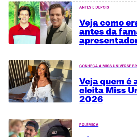
ANTES E DEPOIS
Veja como era
antes da fa
apresentado
CONHEÇA A MISS UNIVERSE BR
Veja quem é a
eleita Miss U
2026
POLÊMICA