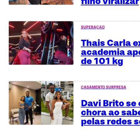
filho viralizar
SUPERAÇÃO
Thais Carla e
academia apó
de 101 kg
CASAMENTO SURPRESA
Davi Brito se
chora ao sab
pelas redes s