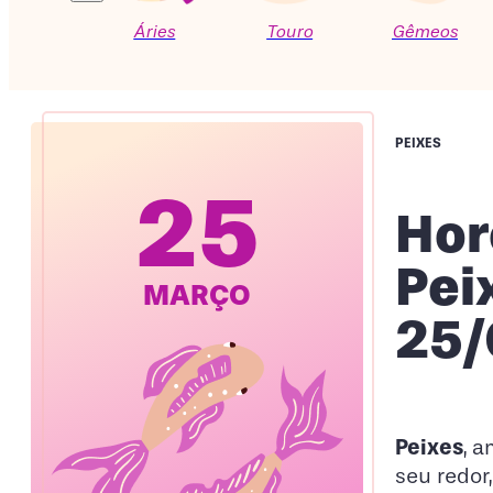
Áries
Touro
Gêmeos
PEIXES
25
Hor
Pei
MARÇO
25/
Peixes
, 
seu redor