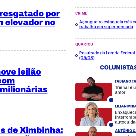
é resgatado por
CRIME
 elevador no
Açougueiro esfaqueia três c
trabalho em supermercado
QUARTOU
Resultado da Loteria Federa
(05/08)
COLUNISTA
ve leilão
 com
FABIANO T
milionárias
Treinar é 
amor
LILIAN MI
Enxaqueca
interrompe
autocuida
a diferenç
is de Ximbinha:
ANTÔNIO C