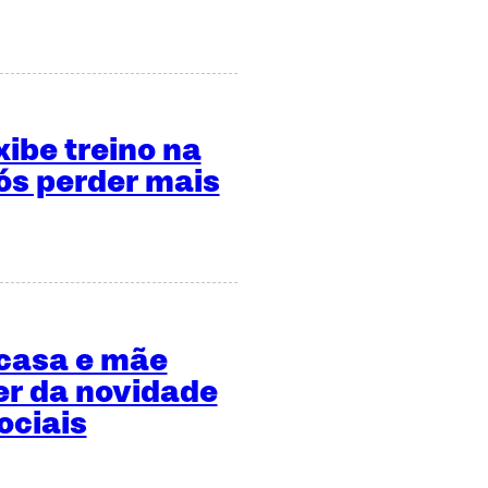
xibe treino na
s perder mais
 casa e mãe
er da novidade
ociais