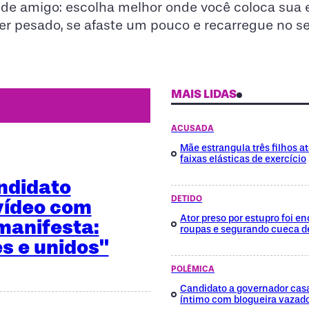
de amigo: escolha melhor onde você coloca sua e
ver pesado, se afaste um pouco e recarregue no s
MAIS LIDAS
ACUSADA
Mãe estrangula três filhos a
faixas elásticas de exercício
ndidato
DETIDO
vídeo com
Ator preso por estupro foi 
manifesta:
roupas e segurando cueca d
es e unidos"
POLÊMICA
Candidato a governador cas
íntimo com blogueira vazad