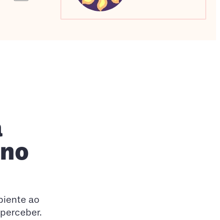
Sagitário
Escorpião
Capricórnio
a
gno
biente ao
 perceber.