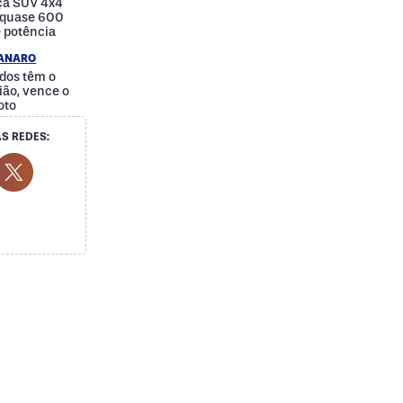
nça SUV 4x4
e quase 600
e potência
IANARO
dos têm o
ão, vence o
oto
S REDES:
cial Media
ok Social Media
outube Social Media
Twitter Social Media
Social Media
Whatsapp Social Media