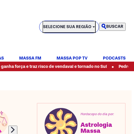
SELECIONE SUA REGIÃO
BUSCAR
SELECIONE SUA REGIÃO
AS
MASSA FM
MASSA POP TV
PODCASTS
•
a e traz risco de vendaval e tornado no Sul
Pedreiro é espanc
Horóscopo do dia por:
Astrologia
Massa