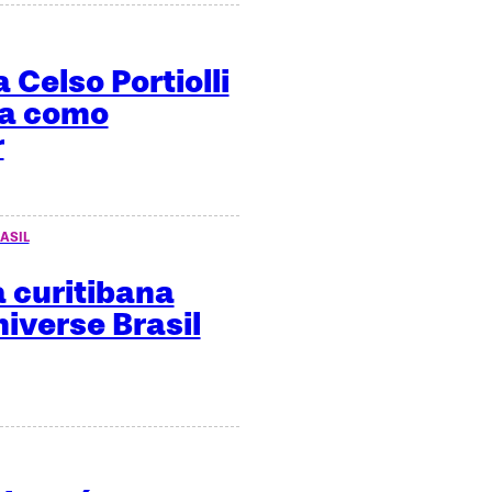
 Celso Portiolli
ma como
r
ASIL
 curitibana
niverse Brasil