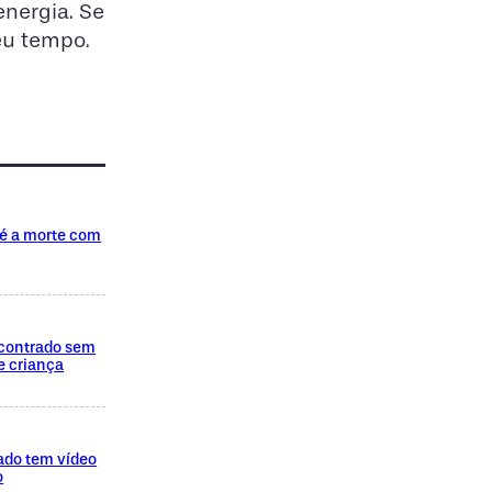
nergia. Se
eu tempo.
té a morte com
encontrado sem
e criança
ado tem vídeo
o