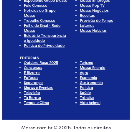
Expediente Grupo Massa
Massa Empregos
Fale Conosco
Massa Pop TV
Notícias do Grupo
Massa Negócios
Massa
Receitas
Trabalhe Conosco
Previsão do Tempo
Falha de Sinal - Rede
Loterias
Massa
Massa Notícias
Relatório Transparência
e Igualdade
Política de Privacidade
EDITORIAS
Outubro Rosa 2025
Turismo
Concursos
Massa Energia
É Bizarro
Agro
Fofocas
Economia
Segurança
Gastronomia
Shows e Eventos
Política
Televisão
Saúde
Tá Barato
Trânsito
Tempo e Clima
Vida Animal
Massa.com.br © 2026. Todos os direitos
edia
 Media
ial Media
ocial Media