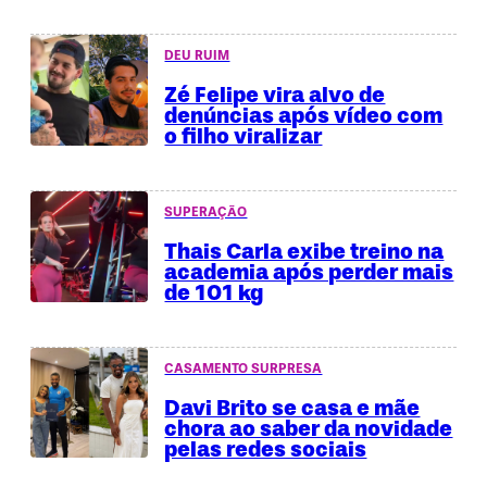
DEU RUIM
Zé Felipe vira alvo de
denúncias após vídeo com
o filho viralizar
SUPERAÇÃO
Thais Carla exibe treino na
academia após perder mais
de 101 kg
CASAMENTO SURPRESA
Davi Brito se casa e mãe
chora ao saber da novidade
pelas redes sociais