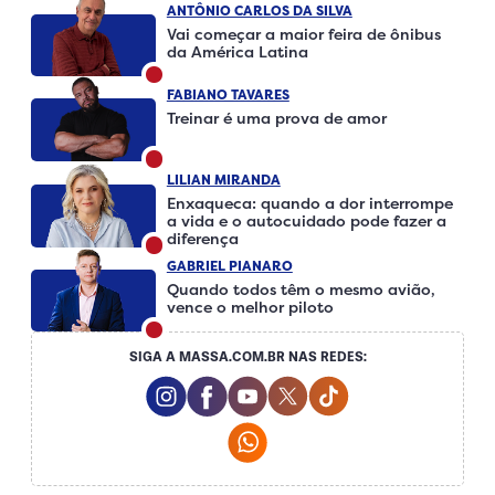
ANTÔNIO CARLOS DA SILVA
Vai começar a maior feira de ônibus
da América Latina
FABIANO TAVARES
Treinar é uma prova de amor
LILIAN MIRANDA
Enxaqueca: quando a dor interrompe
a vida e o autocuidado pode fazer a
diferença
GABRIEL PIANARO
Quando todos têm o mesmo avião,
vence o melhor piloto
SIGA A MASSA.COM.BR NAS REDES:
Instagram Social Media
Facebook Social Media
Youtube Social Media
Twitter Social Media
Tiktok Social Me
Whatsapp Social Media