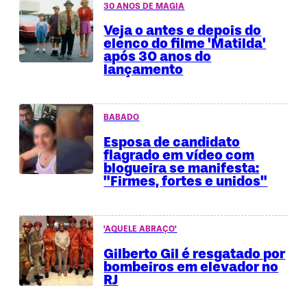
30 ANOS DE MAGIA
Veja o antes e depois do
elenco do filme 'Matilda'
após 30 anos do
lançamento
BABADO
Esposa de candidato
flagrado em vídeo com
blogueira se manifesta:
"Firmes, fortes e unidos"
'AQUELE ABRAÇO'
Gilberto Gil é resgatado por
bombeiros em elevador no
RJ