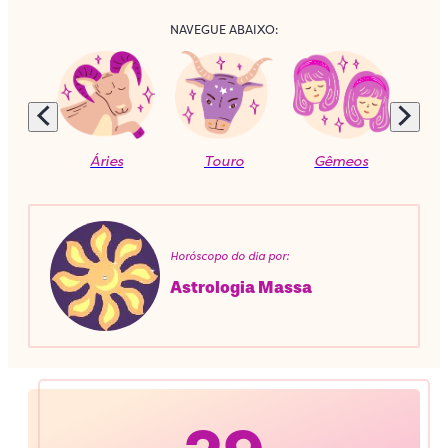
NAVEGUE ABAIXO:
Áries
Touro
Gêmeos
C
Horóscopo do dia por:
Astrologia Massa