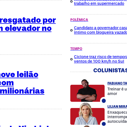
trabalho em supermercado
é resgatado por
POLÊMICA
 elevador no
Candidato a governador cas
íntimo com blogueira vazad
TEMPO
Ciclone traz risco de tempora
ventos de 100 km/h no Sul
COLUNISTA
ve leilão
 com
FABIANO T
milionárias
Treinar é 
amor
LILIAN MI
Enxaqueca
interrompe
autocuida
a diferenç