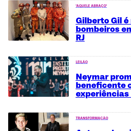
'AQUELE ABRAÇO'
Gilberto Gil 
bombeiros em
RJ
LEILÃO
Neymar promo
beneficente
experiências 
TRANSFORMAÇÃO