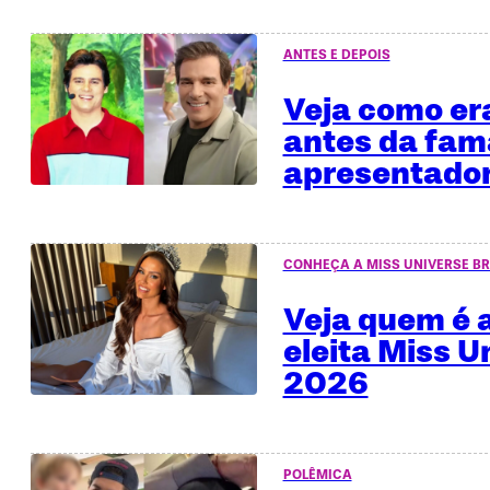
ANTES E DEPOIS
Veja como era
antes da fa
apresentado
CONHEÇA A MISS UNIVERSE BR
Veja quem é a
eleita Miss U
2026
POLÊMICA