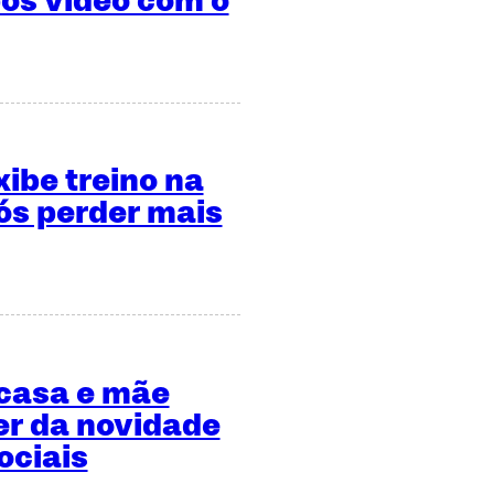
ós vídeo com o
xibe treino na
s perder mais
 casa e mãe
er da novidade
ociais