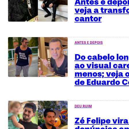
Antes e depo
veja a trans
cantor
ANTES E DEPOIS
Do cabelo lo
ao visual car
menos; veja o
de Eduardo C
DEU RUIM
Zé Felipe vira