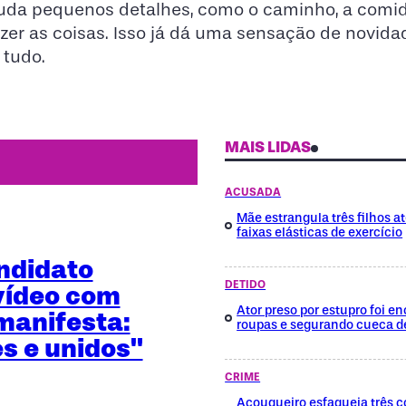
uda pequenos detalhes, como o caminho, a comid
fazer as coisas. Isso já dá uma sensação de novid
 tudo.
MAIS LIDAS
ACUSADA
Mãe estrangula três filhos a
faixas elásticas de exercício
ndidato
DETIDO
vídeo com
Ator preso por estupro foi 
manifesta:
roupas e segurando cueca d
es e unidos"
CRIME
Açougueiro esfaqueia três c