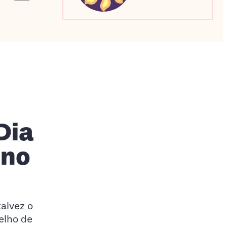
Sagitário
Escorpião
Capricórnio
Dia
gno
talvez o
selho de