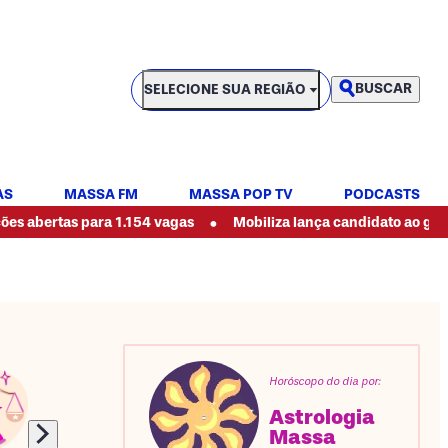
SELECIONE SUA REGIÃO
BUSCAR
SELECIONE SUA REGIÃO
AS
MASSA FM
MASSA POP TV
PODCASTS
•
s para 1.154 vagas
Mobiliza lança candidato ao governo do P
Horóscopo do dia por:
Astrologia
Massa