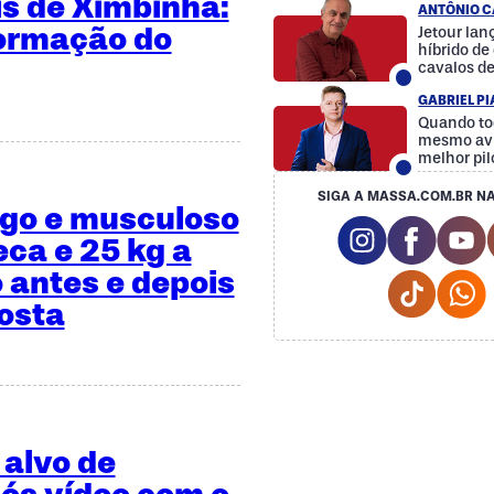
is de Ximbinha:
ANTÔNIO C
formação do
Jetour la
híbrido d
cavalos d
GABRIEL P
Quando to
mesmo avi
melhor pil
SIGA A MASSA.COM.BR NA
ngo e musculoso
Instagram So
Facebo
Y
eca e 25 kg a
 antes e depois
Tiktok 
osta
 alvo de