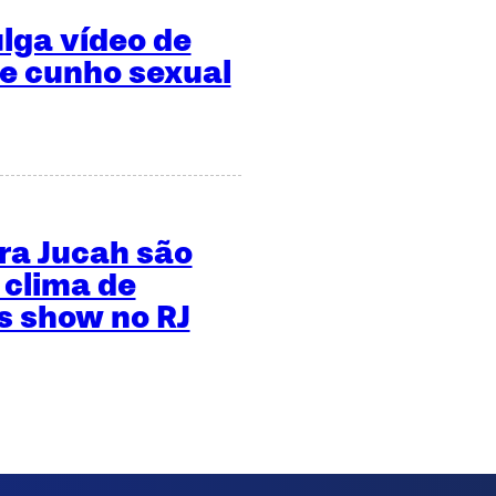
ulga vídeo de
de cunho sexual
ara Jucah são
 clima de
 show no RJ