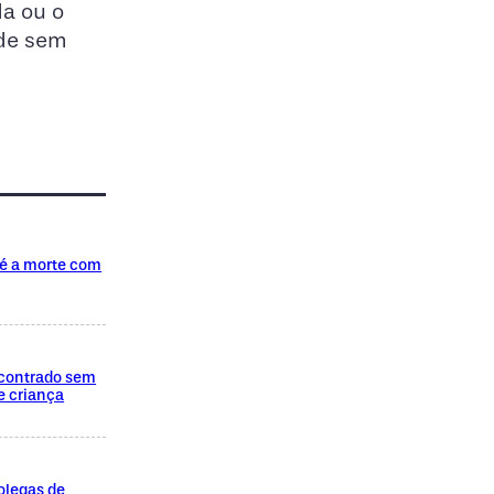
a ou o
ade sem
té a morte com
encontrado sem
e criança
olegas de