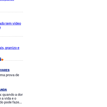
ado tem vídeo
o
is, granizo e
S
AVARES
uma prova de
RANDA
: quando a dor
 a vida e o
do pode fazer
a