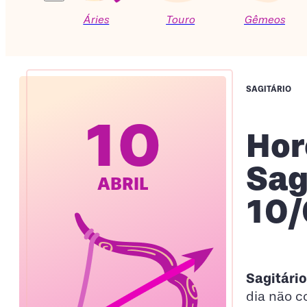
Áries
Touro
Gêmeos
SAGITÁRIO
10
Hor
Sag
ABRIL
10/
Sagitári
dia não c