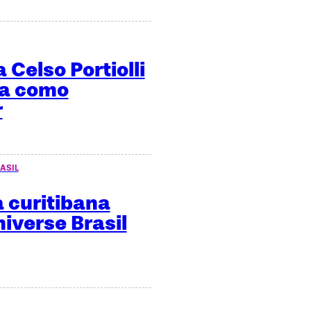
 Celso Portiolli
ma como
r
ASIL
 curitibana
niverse Brasil