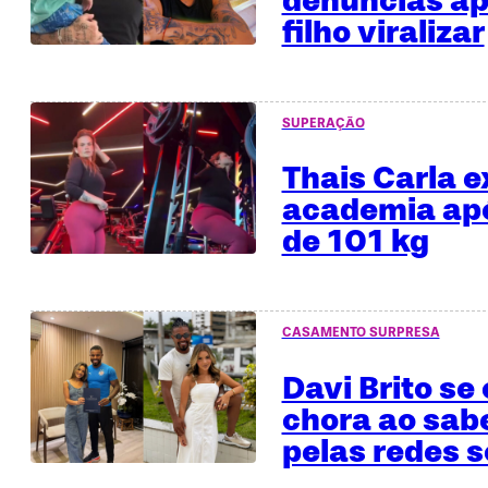
denúncias ap
filho viralizar
SUPERAÇÃO
Thais Carla e
academia apó
de 101 kg
CASAMENTO SURPRESA
Davi Brito se
chora ao sab
pelas redes s