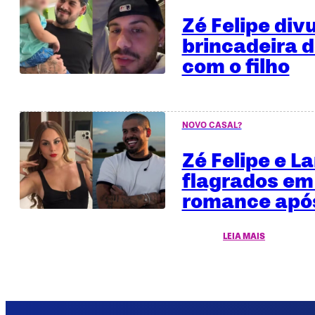
Zé Felipe div
brincadeira 
com o filho
NOVO CASAL?
Zé Felipe e L
flagrados em
romance após
LEIA MAIS