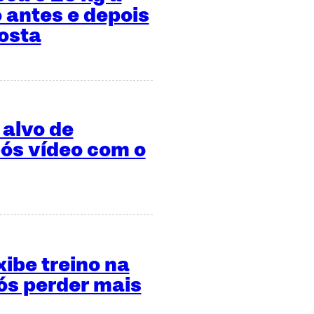
 antes e depois
osta
 alvo de
ós vídeo com o
xibe treino na
s perder mais