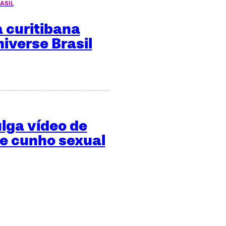
ASIL
 curitibana
niverse Brasil
ulga vídeo de
de cunho sexual