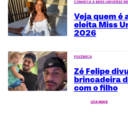
CONHEÇA A MISS UNIVERSE BR
Veja quem é a
eleita Miss U
2026
POLÊMICA
Zé Felipe div
brincadeira 
com o filho
LEIA MAIS