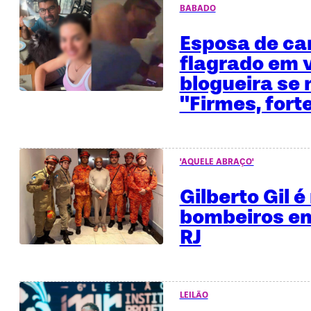
BABADO
Esposa de ca
flagrado em 
blogueira se 
"Firmes, fort
'AQUELE ABRAÇO'
Gilberto Gil 
bombeiros em
RJ
LEILÃO