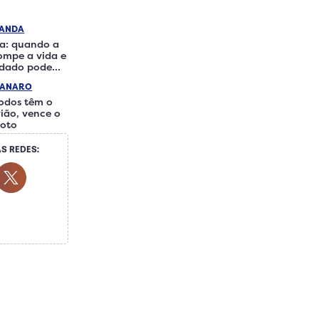
RANDA
a: quando a
rompe a vida e
idado pode
iferença
IANARO
odos têm o
ião, vence o
loto
S REDES:
ocial Media
ok Social Media
Youtube Social Media
Twitter Social Media
 Social Media
Whatsapp Social Media