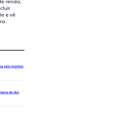
de renda,
cluir
le e vê
ra.
xa seis mortos;
tava de dor,