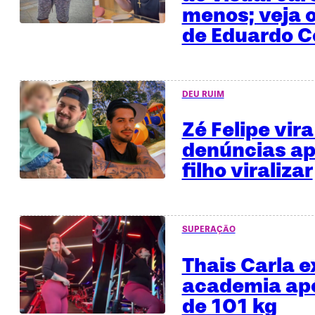
menos; veja o
de Eduardo C
DEU RUIM
Zé Felipe vira
denúncias ap
filho viralizar
SUPERAÇÃO
Thais Carla e
academia apó
de 101 kg