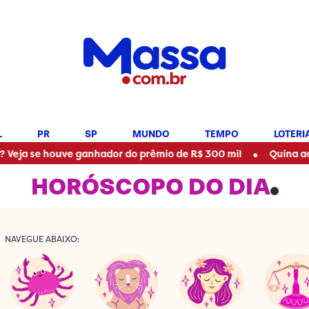
L
PR
SP
MUNDO
TEMPO
LOTERI
•
houve ganhador do prêmio de R$ 300 mil
Quina acumulou? V
HORÓSCOPO DO DIA
NAVEGUE ABAIXO: