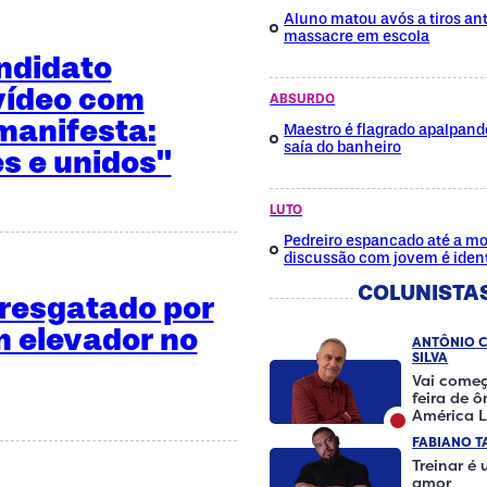
Aluno matou avós a tiros ant
massacre em escola
ndidato
vídeo com
ABSURDO
manifesta:
Maestro é flagrado apalpan
saía do banheiro
es e unidos"
LUTO
Pedreiro espancado até a mo
discussão com jovem é ident
COLUNISTA
é resgatado por
 elevador no
ANTÔNIO 
SILVA
Vai começ
feira de 
América L
FABIANO T
Treinar é
amor