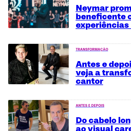
Neymar promo
beneficente
experiências 
TRANSFORMAÇÃO
Antes e depo
veja a trans
cantor
ANTES E DEPOIS
Do cabelo lo
ao visual car