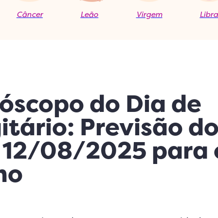
Câncer
Leão
Virgem
Libr
óscopo do Dia de
itário: Previsão d
 12/08/2025 para 
no