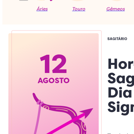
Áries
Touro
Gêmeos
SAGITÁRIO
12
Hor
Sag
AGOSTO
Dia
Sig