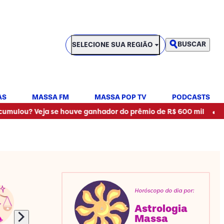
SELECIONE SUA REGIÃO
BUSCAR
SELECIONE SUA REGIÃO
AS
MASSA FM
MASSA POP TV
PODCASTS
•
eja se houve ganhador do prêmio de R$ 600 mil
WhatsApp v
Horóscopo do dia por:
Astrologia
Massa