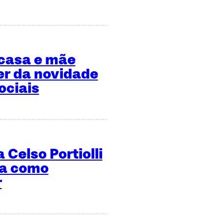
 casa e mãe
er da novidade
ociais
 Celso Portiolli
ma como
r