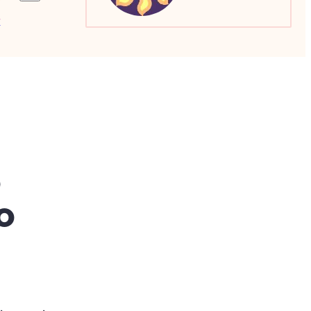
a
Sagitário
Escorpião
Capricórnio
o
o