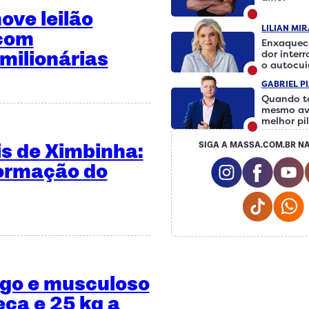
ve leilão
LILIAN MI
 com
Enxaquec
milionárias
dor inter
o autocu
fazer a d
GABRIEL P
Quando t
mesmo av
melhor pi
is de Ximbinha:
SIGA A MASSA.COM.BR NA
Instagram S
Facebo
formação do
Tiktok
ngo e musculoso
eca e 25 kg a