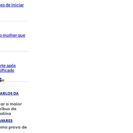
es de iniciar
do mulher que
rte após
ificado
S
CARLOS DA
ar a maior
ônibus da
atina
AVARES
 uma prova de