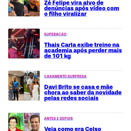
Zé Felipe vira alvo de
denúncias após vídeo com
o filho viralizar
SUPERAÇÃO
Thais Carla exibe treino na
academia após perder mais
de 101 kg
CASAMENTO SURPRESA
Davi Brito se casa e mãe
chora ao saber da novidade
pelas redes sociais
ANTES E DEPOIS
Veja como era Celso