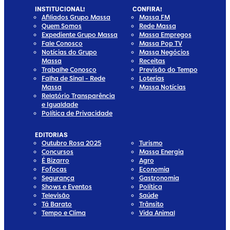
INSTITUCIONAL!
CONFIRA!
Afiliados Grupo Massa
Massa FM
Quem Somos
Rede Massa
Expediente Grupo Massa
Massa Empregos
Fale Conosco
Massa Pop TV
Notícias do Grupo
Massa Negócios
Massa
Receitas
Trabalhe Conosco
Previsão do Tempo
Falha de Sinal - Rede
Loterias
Massa
Massa Notícias
Relatório Transparência
e Igualdade
Política de Privacidade
EDITORIAS
Outubro Rosa 2025
Turismo
Concursos
Massa Energia
É Bizarro
Agro
Fofocas
Economia
Segurança
Gastronomia
Shows e Eventos
Política
Televisão
Saúde
Tá Barato
Trânsito
Tempo e Clima
Vida Animal