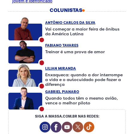
jovem é identificado
COLUNISTAS
ANTÔNIO CARLOS DA SILVA
Vai começar a maior feira de ônibus
da América Latina
FABIANO TAVARES
Treinar é uma prova de amor
LILIAN MIRANDA
Enxaqueca: quando a dor interrompe
a vida e o autocuidado pode fazer a
diferença
GABRIEL PIANARO
Quando todos têm o mesmo avião,
vence o melhor piloto
SIGA A MASSA.COM.BR NAS REDES:
Instagram Social Media
Facebook Social Media
Youtube Social Media
Twitter Social Media
Tiktok Social Me