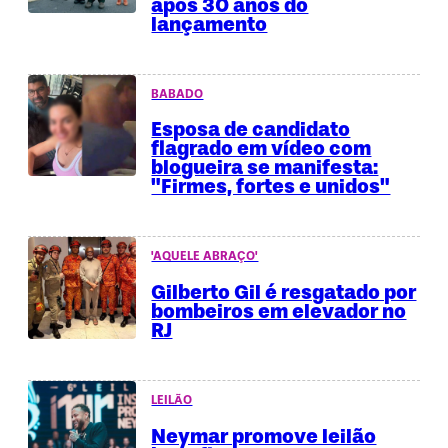
após 30 anos do
lançamento
BABADO
Esposa de candidato
flagrado em vídeo com
blogueira se manifesta:
"Firmes, fortes e unidos"
'AQUELE ABRAÇO'
Gilberto Gil é resgatado por
bombeiros em elevador no
RJ
LEILÃO
Neymar promove leilão