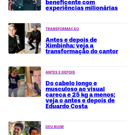
beneficente com
experiências milionárias
TRANSFORMAÇÃO
Antes e depois de
Ximbinha: veja a
transformação do cantor
ANTES E DEPOIS
Do cabelo longo e
musculoso ao visual
careca e 25 kg a menos;
veja o antes e depois de
Eduardo Costa
DEU RUIM