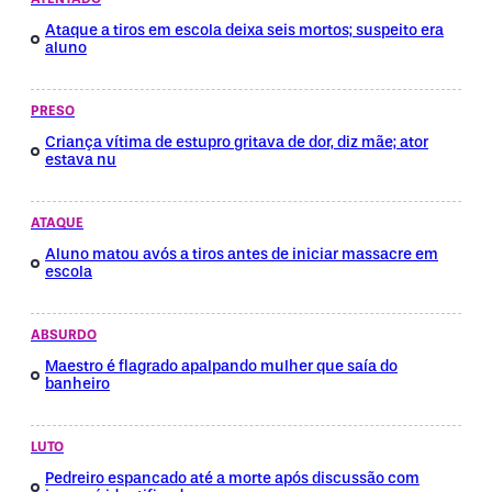
Ataque a tiros em escola deixa seis mortos; suspeito era
aluno
PRESO
Criança vítima de estupro gritava de dor, diz mãe; ator
estava nu
ATAQUE
Aluno matou avós a tiros antes de iniciar massacre em
escola
ABSURDO
Maestro é flagrado apalpando mulher que saía do
banheiro
LUTO
Pedreiro espancado até a morte após discussão com