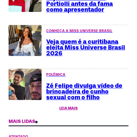
Portiolli antes da fama
como apresentador
CONHEÇA A MISS UNIVERSE BRASIL
Veja quem é a curitibana
eleita Miss Universe Brasil
2026
POLÊMICA
Zé Felipe divulga vídeo de
brincadeira de cunho
sexual com o filho
LEIA MAIS
MAIS LIDAS
ATENTADO