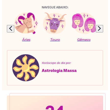
NAVEGUE ABAIXO:
Áries
Touro
Gêmeos
C
Horóscopo do dia por:
Astrologia Massa