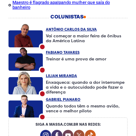
Maestro é flagrado apalpando mulher que saía do
banheiro
COLUNISTAS
ANTÔNIO CARLOS DA SILVA
Vai começar a maior feira de ônibus
da América Latina
FABIANO TAVARES
Treinar é uma prova de amor
LILIAN MIRANDA
Enxaqueca: quando a dor interrompe
a vida e o autocuidado pode fazer a
diferença
GABRIEL PIANARO
Quando todos têm o mesmo avião,
vence o melhor piloto
SIGA A MASSA.COM.BR NAS REDES:
Instagram Social Media
Facebook Social Media
Youtube Social Media
Twitter Social Media
Tiktok Social Me