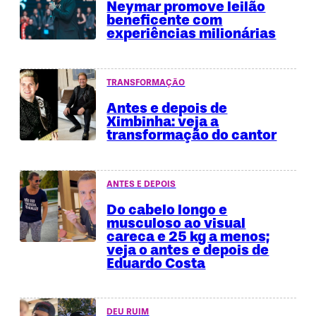
Neymar promove leilão
beneficente com
experiências milionárias
TRANSFORMAÇÃO
Antes e depois de
Ximbinha: veja a
transformação do cantor
ANTES E DEPOIS
Do cabelo longo e
musculoso ao visual
careca e 25 kg a menos;
veja o antes e depois de
Eduardo Costa
DEU RUIM