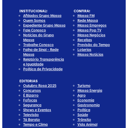
INSTITUCIONAL!
CONFIRA!
Afiliados Grupo Massa
Massa FM
Quem Somos
Rede Massa
Expediente Grupo Massa
Massa Empregos
Fale Conosco
Massa Pop TV
Notícias do Grupo
Massa Negócios
Massa
Receitas
Trabalhe Conosco
Previsão do Tempo
Falha de Sinal - Rede
Loterias
Massa
Massa Notícias
Relatório Transparência
e Igualdade
Política de Privacidade
EDITORIAS
Outubro Rosa 2025
Turismo
Concursos
Massa Energia
É Bizarro
Agro
Fofocas
Economia
Segurança
Gastronomia
Shows e Eventos
Política
Televisão
Saúde
Tá Barato
Trânsito
Tempo e Clima
Vida Animal