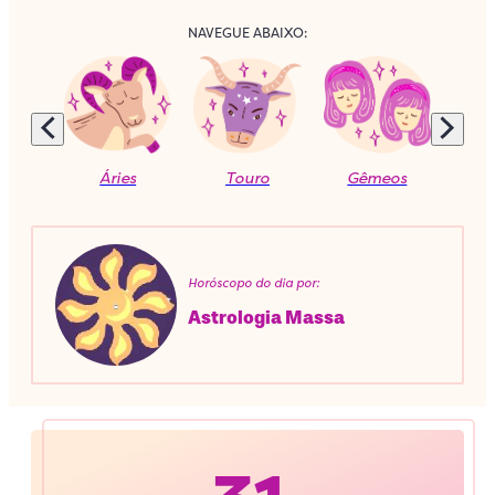
NAVEGUE ABAIXO:
Áries
Touro
Gêmeos
C
Horóscopo do dia por:
Astrologia Massa