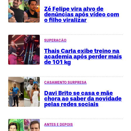
Zé Felipe vira alvo de
denúncias após vídeo com
o filho viralizar
SUPERAÇÃO
Thais Carla exibe treino na
academia após perder mais
de 101 kg
CASAMENTO SURPRESA
Davi Brito se casa e mãe
chora ao saber da novidade
pelas redes sociais
ANTES E DEPOIS