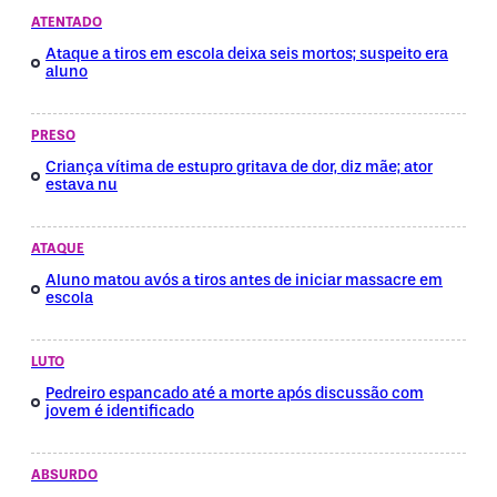
ATENTADO
Ataque a tiros em escola deixa seis mortos; suspeito era
aluno
PRESO
Criança vítima de estupro gritava de dor, diz mãe; ator
estava nu
ATAQUE
Aluno matou avós a tiros antes de iniciar massacre em
escola
LUTO
Pedreiro espancado até a morte após discussão com
jovem é identificado
ABSURDO