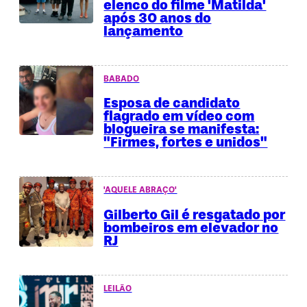
elenco do filme 'Matilda'
após 30 anos do
lançamento
BABADO
Esposa de candidato
flagrado em vídeo com
blogueira se manifesta:
"Firmes, fortes e unidos"
'AQUELE ABRAÇO'
Gilberto Gil é resgatado por
bombeiros em elevador no
RJ
LEILÃO