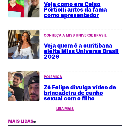
Veja como era Celso
Portiolli antes da fama
como apresentador
CONHEÇA A MISS UNIVERSE BRASIL
Veja quem é a curitibana
eleita Miss Universe Brasil
2026
POLÊMICA
Zé Felipe divulga vídeo de
brincadeira de cunho
sexual com o filho
LEIA MAIS
MAIS LIDAS