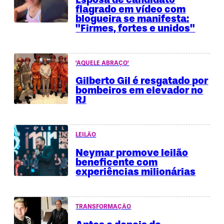
flagrado em vídeo com
blogueira se manifesta:
"Firmes, fortes e unidos"
'AQUELE ABRAÇO'
Gilberto Gil é resgatado por
bombeiros em elevador no
RJ
LEILÃO
Neymar promove leilão
beneficente com
experiências milionárias
TRANSFORMAÇÃO