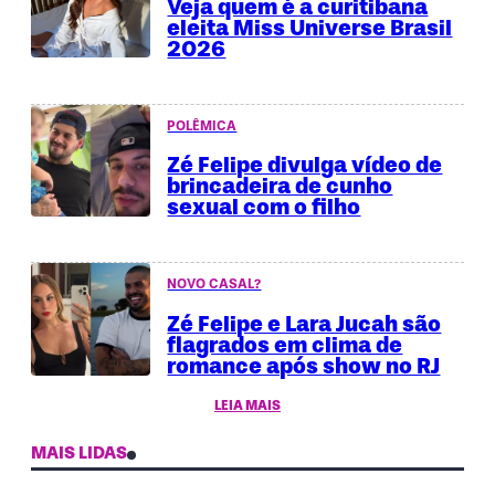
Veja quem é a curitibana
eleita Miss Universe Brasil
2026
POLÊMICA
Zé Felipe divulga vídeo de
brincadeira de cunho
sexual com o filho
NOVO CASAL?
Zé Felipe e Lara Jucah são
flagrados em clima de
romance após show no RJ
LEIA MAIS
MAIS LIDAS