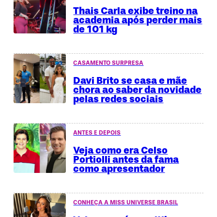
Thais Carla exibe treino na
academia após perder mais
de 101 kg
CASAMENTO SURPRESA
Davi Brito se casa e mãe
chora ao saber da novidade
pelas redes sociais
ANTES E DEPOIS
Veja como era Celso
Portiolli antes da fama
como apresentador
CONHEÇA A MISS UNIVERSE BRASIL