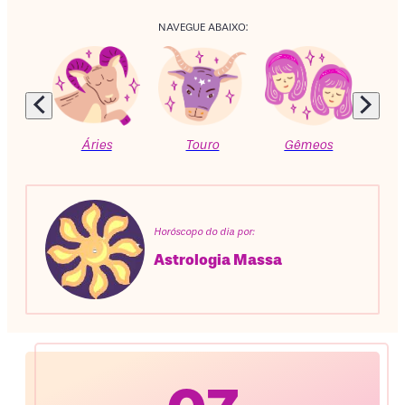
NAVEGUE ABAIXO:
Áries
Touro
Gêmeos
C
Horóscopo do dia por:
Astrologia Massa