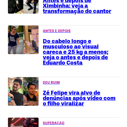
Antes e depois de
Ximbinha: veja a
transformação do cantor
ANTES E DEPOIS
Do cabelo longo e
musculoso ao visual
careca e 25 kg a menos;
veja o antes e depois de
Eduardo Costa
DEU RUIM
Zé Felipe vira alvo de
denúncias após vídeo com
o filho viralizar
SUPERAÇÃO