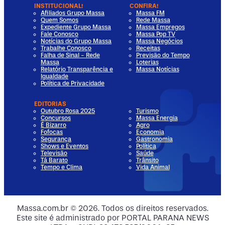
INSTITUCIONAL!
CONFIRA!
Afiliados Grupo Massa
Massa FM
Quem Somos
Rede Massa
Expediente Grupo Massa
Massa Empregos
Fale Conosco
Massa Pop TV
Notícias do Grupo Massa
Massa Negócios
Trabalhe Conosco
Receitas
Falha de Sinal - Rede
Previsão do Tempo
Massa
Loterias
Relatório Transparência e
Massa Notícias
Igualdade
Política de Privacidade
EDITORIAS
Outubro Rosa 2025
Turismo
Concursos
Massa Energia
É Bizarro
Agro
Fofocas
Economia
Segurança
Gastronomia
Shows e Eventos
Política
Televisão
Saúde
Tá Barato
Trânsito
Tempo e Clima
Vida Animal
dia
 Media
al Media
ocial Media
Massa.com.br © 2026. Todos os direitos reservados.
Este site é administrado por PORTAL PARANA NEWS
ia
ial Media