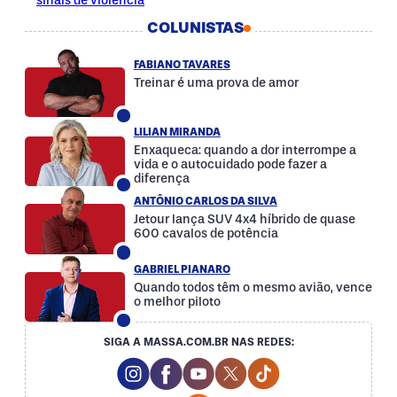
sinais de violência
COLUNISTAS
FABIANO TAVARES
Treinar é uma prova de amor
LILIAN MIRANDA
Enxaqueca: quando a dor interrompe a
vida e o autocuidado pode fazer a
diferença
ANTÔNIO CARLOS DA SILVA
Jetour lança SUV 4x4 híbrido de quase
600 cavalos de potência
GABRIEL PIANARO
Quando todos têm o mesmo avião, vence
o melhor piloto
SIGA A MASSA.COM.BR NAS REDES:
Instagram Social Media
Facebook Social Media
Youtube Social Media
Twitter Social Media
Tiktok Social Med