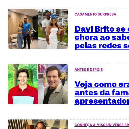
CASAMENTO SURPRESA
Davi Brito se
chora ao sab
pelas redes s
ANTES E DEPOIS
Veja como era
antes da fa
apresentado
CONHEÇA A MISS UNIVERSE BR