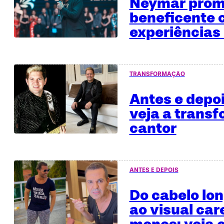
Neymar promo
beneficente
experiências 
TRANSFORMAÇÃO
Antes e depo
veja a trans
cantor
ANTES E DEPOIS
Do cabelo lo
ao visual car