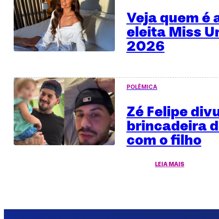
Veja quem é a
eleita Miss U
2026
POLÊMICA
Zé Felipe div
brincadeira 
com o filho
LEIA MAIS