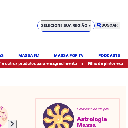
SELECIONE SUA REGIÃO
BUSCAR
SELECIONE SUA REGIÃO
AS
MASSA FM
MASSA POP TV
PODCASTS
•
 produtos para emagrecimento
Filho de pintor espancado até a
Horóscopo do dia por:
Astrologia
Massa