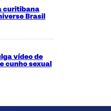
 curitibana
niverse Brasil
ulga vídeo de
de cunho sexual