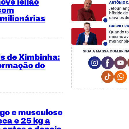
ve leilão
ANTÔNIO C
 com
Jetour la
híbrido d
milionárias
cavalos d
GABRIEL P
Quando to
mesmo avi
melhor pil
SIGA A MASSA.COM.BR NA
is de Ximbinha:
Instagram So
Facebo
Y
formação do
Tiktok 
ngo e musculoso
eca e 25 kg a