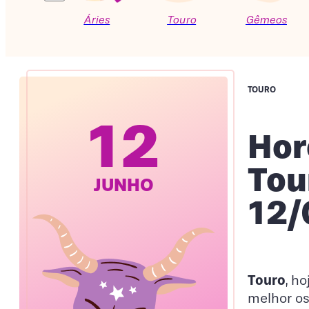
Áries
Touro
Gêmeos
TOURO
12
Hor
Tou
JUNHO
12/
Touro
, h
melhor os