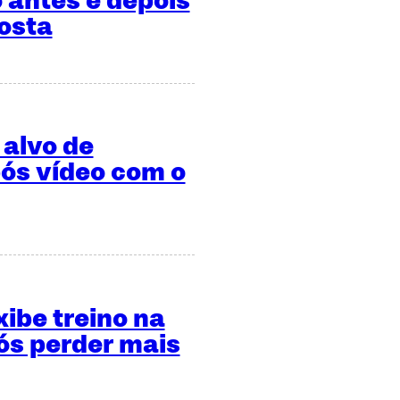
 antes e depois
osta
 alvo de
ós vídeo com o
xibe treino na
s perder mais