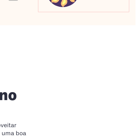
Sagitário
Escorpião
Capricórnio
gno
veitar
, uma boa