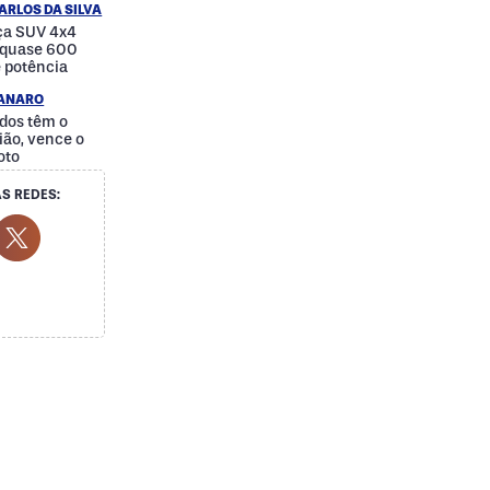
ARLOS DA SILVA
nça SUV 4x4
e quase 600
e potência
IANARO
dos têm o
ão, vence o
oto
S REDES:
cial Media
ok Social Media
outube Social Media
Twitter Social Media
Social Media
Whatsapp Social Media