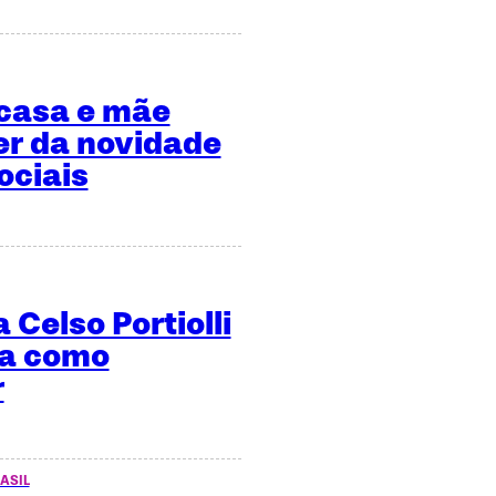
 casa e mãe
er da novidade
ociais
 Celso Portiolli
ma como
r
ASIL