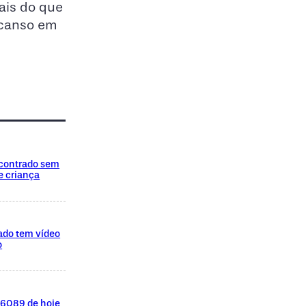
ais do que
scanso em
encontrado sem
e criança
ado tem vídeo
o
l 6089 de hoje