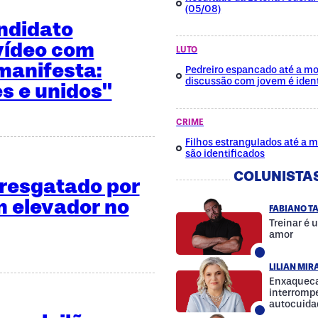
(05/08)
ndidato
vídeo com
LUTO
manifesta:
Pedreiro espancado até a mo
discussão com jovem é ident
es e unidos"
CRIME
Filhos estrangulados até a 
são identificados
COLUNISTA
é resgatado por
 elevador no
FABIANO T
Treinar é 
amor
LILIAN MI
Enxaqueca
interrompe
autocuida
a diferenç