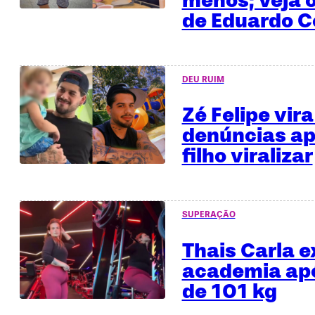
menos; veja o
de Eduardo C
DEU RUIM
Zé Felipe vira
denúncias ap
filho viralizar
SUPERAÇÃO
Thais Carla e
academia apó
de 101 kg