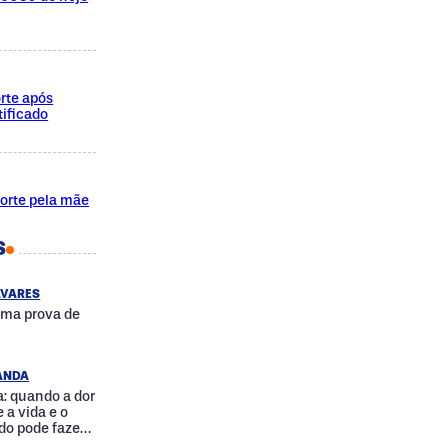
rte após
ificado
morte pela mãe
S
AVARES
uma prova de
RANDA
: quando a dor
 a vida e o
do pode fazer
a