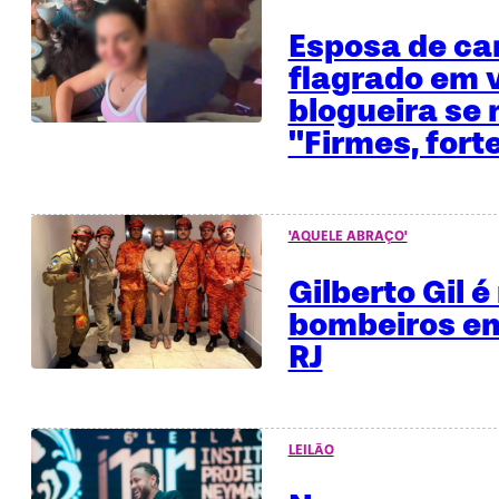
Esposa de ca
flagrado em 
blogueira se 
"Firmes, fort
'AQUELE ABRAÇO'
Gilberto Gil 
bombeiros em
RJ
LEILÃO