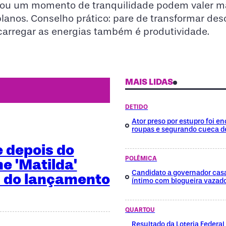
 ou um momento de tranquilidade podem valer m
lanos. Conselho prático: pare de transformar de
carregar as energias também é produtividade.
MAIS LIDAS
DETIDO
Ator preso por estupro foi 
roupas e segurando cueca d
e depois do
POLÊMICA
me 'Matilda'
Candidato a governador cas
 do lançamento
íntimo com blogueira vazad
QUARTOU
Resultado da Loteria Federa